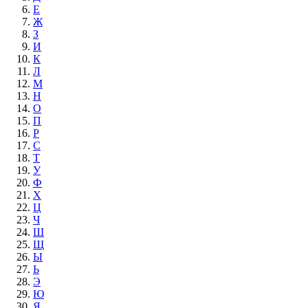
Е
Ж
З
И
К
Л
М
Н
О
П
Р
С
Т
У
Ф
Х
Ц
Ч
Ш
Щ
Ы
Ь
Э
Ю
Я