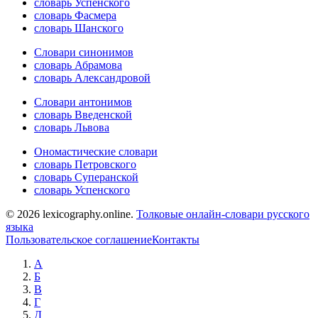
словарь Успенского
словарь Фасмера
словарь Шанского
Словари синонимов
словарь Абрамова
словарь Александровой
Словари антонимов
словарь Введенской
словарь Львова
Ономастические словари
словарь Петровского
словарь Суперанской
словарь Успенского
© 2026 lexicography.online.
Толковые онлайн-словари русского
языка
Пользовательское соглашение
Контакты
А
Б
В
Г
Д