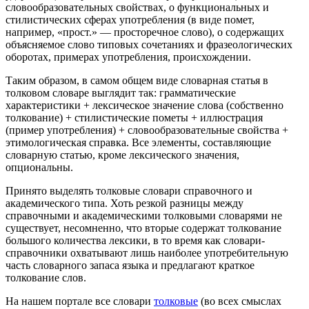
словообразовательных свойствах, о функциональных и
стилистических сферах употребления (в виде помет,
например, «прост.» — просторечное слово), о содержащих
объясняемое слово типовых сочетаниях и фразеологических
оборотах, примерах употребления, происхождении.
Таким образом, в самом общем виде словарная статья в
толковом словаре выглядит так: грамматические
характеристики + лексическое значение слова (собственно
толкование) + стилистические пометы + иллюстрация
(пример употребления) + словообразовательные свойства +
этимологическая справка. Все элементы, составляющие
словарную статью, кроме лексического значения,
опциональны.
Принято выделять толковые словари справочного и
академического типа. Хоть резкой разницы между
справочными и академическими толковыми словарями не
существует, несомненно, что вторые содержат толкование
большого количества лексики, в то время как словари-
справочники охватывают лишь наиболее употребительную
часть словарного запаса языка и предлагают краткое
толкование слов.
На нашем портале все словари
толковые
(во всех смыслах