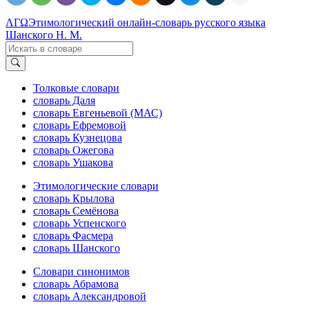
ΛΓΩ
Этимологический онлайн-словарь русского языка
Шанского Н. М.
Толковые словари
словарь Даля
словарь Евгеньевой (МАС)
словарь Ефремовой
словарь Кузнецова
словарь Ожегова
словарь Ушакова
Этимологические словари
словарь Крылова
словарь Семёнова
словарь Успенского
словарь Фасмера
словарь Шанского
Словари синонимов
словарь Абрамова
словарь Александровой