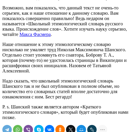
Возможно, вам показалось, что данный текст не очень-то
серьезен, как и наше отношение к данному словарю. Вам
показалось совершенно правильно! Ведь недаром он
называется «Школьный этимологический словарь русского
языка. Происхождение слов». Хотите изучать науку серьезно,
читайте
Макса Фасмера
.
Наше отношение к этому этимологическому словарю
нисколько не умаляет труд Николая Максимовича Шанского.
Отдельно стоит упомянуть его соавтора, Боброву Т. А.,
которая (почему-то) не удостоилась страницы в Википедии и
расшифровки своих инициалов. Назовем её Татьяной
Алексеевной.
Надо сказать, что школьный этимологический словарь
Шанского так и не был опубликован в полном объеме, но
количество его словарных статей вполне достаточно для
ознакомления с ним. Бест регардз!
P. s. Шанский также является автором «Краткого
этимологического словаря», который будет опубликован нами
позже.