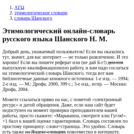
ΛΓΩ
этимологические словари
словарь Шанского
Этимологический онлайн-словарь
русского языка Шанского Н. М.
Добрый день, уважаемый пользователь! Если вы оказались
тут, значит, для вас интернет — не только развлечение. И это
хорошо!
Если вы пишете реферат или (не дай Б-г!)
диплом
выпускную квалификационную работу, и вам надо сослаться
на этимологический словарь Шанского, тогда вот вам
библиотечные данные книжного источника: 1-е изд. — 1994;
2-е изд. — М.: Дрофа, 2000, 399 с.; 3-е изд., испр. — Москва:
Дрофа, 2004.
Можете ссылаться прямо на нас, с пометой «электронный
ресурс» и датой обращения. Даже, если наш сайт будет
недоступен на момент проверки преподавателем вашей
работы, просто скажите: «Марьванна, смотрите кэш Гугля!».
+1 балл к вашей оценке гарантирован. Словарь составлен по
простому принципу: слово=страница. Это удобно. Словарь
есть также
на Яндекс-словарях
повсеместно в интернете.