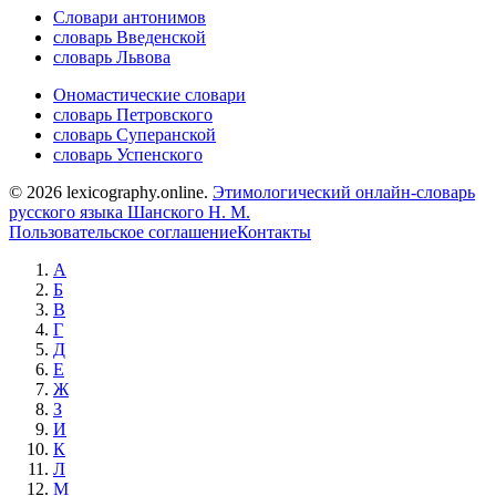
Словари антонимов
словарь Введенской
словарь Львова
Ономастические словари
словарь Петровского
словарь Суперанской
словарь Успенского
© 2026 lexicography.online.
Этимологический онлайн-словарь
русского языка Шанского Н. М.
Пользовательское соглашение
Контакты
А
Б
В
Г
Д
Е
Ж
З
И
К
Л
М