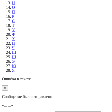
Н
О
П
Р
С
Т
У
Ф
Х
Ц
Ч
Ш
Щ
Э
Ю
Я
Ошибка в тексте
×
Cообщение было отправлено
«...
...»