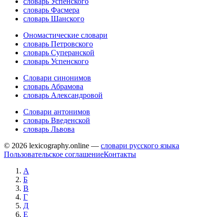
словарь Успенского
словарь Фасмера
словарь Шанского
Ономастические словари
словарь Петровского
словарь Суперанской
словарь Успенского
Словари синонимов
словарь Абрамова
словарь Александровой
Словари антонимов
словарь Введенской
словарь Львова
© 2026 lexicography.online —
словари русского языка
Пользовательское соглашение
Контакты
А
Б
В
Г
Д
Е