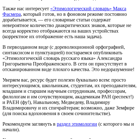
Также нас интересует
«Этимологический словарь» Макса
Фасмера
, который готов, но в фоновом режиме постоянно
дорабатывается, — его словарные статьи содержат
невероятное количество диакритических знаков, которые не
всегда корректно отображаются на ваших устройствах
(корректное их отображение есть наша задача).
В первозданном виде (с дореволюционной орфографией,
синтаксисом и пунктуацией) постараемся опубликовать
«Этимологическiй словарь русскаго языка» Александра
Григорьевича Преображенского. В сети он присутствует в
отсканированном виде плохого качества. Это недоразумение!
Уверяем вас, ресурс будет полезен буквально всем: просто
интересующимся, школьникам, студентам, их преподавателям,
младшим и старшим научным сотрудникам, профессорам,
филологам и им сочувствующим, академикам РАН (респект!)
и РАЕН (фу!), Навальному, Медведеву, Владимиру
Владимировичу и их спичрайтерам; возможно, даже Земфире
(для поиска вдохновения в своем сочинительстве).
Рекомендуем заглянуть в
раздел этимологии
(с которого мы и
начали).