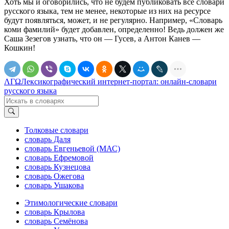
Хоть мы и оговорились, что не будем публиковать все словари
русского языка, тем не менее, некоторые из них на ресурсе
будут появляться, может, и не регулярно. Например, «Словарь
коми фамилий» будет добавлен, определенно! Ведь должен же
Саша Зезегов узнать, что он — Гусев, а Антон Канев —
Кошкин!
ΛΓΩ
Лексикографический интернет-портал: онлайн-словари
русского языка
Толковые словари
словарь Даля
словарь Евгеньевой (МАС)
словарь Ефремовой
словарь Кузнецова
словарь Ожегова
словарь Ушакова
Этимологические словари
словарь Крылова
словарь Семёнова