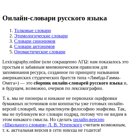
Онлайн-словари русского языка
Толковые словари
Этимологические словари
Словари синонимов
Словари антонимов
Ономастические словари
Lexicography.online (или сокращенно ΛΓΩ: нам показалось это
простым и забавным мнемоническим правилом для
запоминания ресурса, созданное по принципу называния
американских студенческих братств типа «Лямбда-Гамма-
Омега») — это
сборник онлайн-словарей русского языка
и,
в будущем, возможно, очерков по лексикографии.
Т. к. мы не пионеры и никакие не первонахи оцифровки
бумажных источников или копипасты уже готовых онлайн-
версий словарей, мы практикуем философию энафизма. Так,
мы не публикуем все словари подряд, потому что не видим в
этом никакого смысла. Но сделать
онлайн-версию
«Школьного словаря» Л. В. Успенского
считаем возможным,
т. к. актуальная версия в сети никуда не годится!