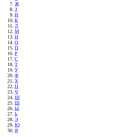
Ж
З
И
К
Л
М
Н
О
П
Р
С
Т
У
Ф
Х
Ц
Ч
Ш
Щ
Ы
Ь
Э
Ю
Я