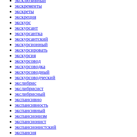
эксклюзивный
экскременты
экскреты
экскреция
экскурс
экскурсант
экскурсантка
экскурсантский
экскурсионный
экскурсировать
экскурсия
экскурсовод
экскурсоводка
экскурсоводный
экскурсоводческий
экслибрис
экслибрисист
экслибрисный
экспансивно
экспансивность
экспансивный
экспансионизм
экспансионист
экспансионистский
экспансия