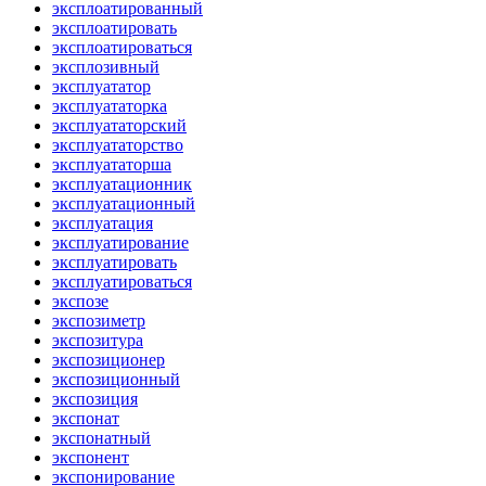
эксплоатированный
эксплоатировать
эксплоатироваться
эксплозивный
эксплуататор
эксплуататорка
эксплуататорский
эксплуататорство
эксплуататорша
эксплуатационник
эксплуатационный
эксплуатация
эксплуатирование
эксплуатировать
эксплуатироваться
экспозе
экспозиметр
экспозитура
экспозиционер
экспозиционный
экспозиция
экспонат
экспонатный
экспонент
экспонирование