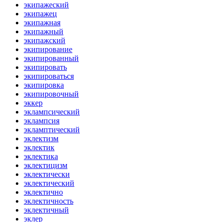
экипажеский
экипажец
экипажная
экипажный
экипажский
экипирование
экипированный
экипировать
экипироваться
экипировка
экипировочный
эккер
эклампсический
эклампсия
экламптический
эклектизм
эклектик
эклектика
эклектицизм
эклектически
эклектический
эклектично
эклектичность
эклектичный
эклер