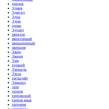
эдиция
Эдмея
Эдмунд
Эдна
Эдом
эдома
Эдуард
эжектор
эжекторный
эжекционный
эжекция
Эжен
Эжени
Эзау
эздакий
Эзекьель
Эзель
эзельгофт
Эзикиел
эзоп
эзопов
эзоповский
эзопов язык
эзотерик
эзотерика