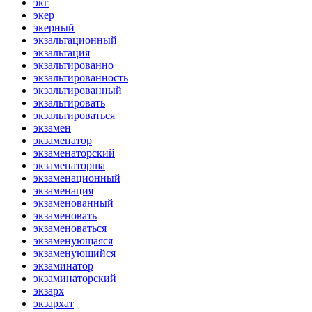
экг
экер
экерный
экзальтационный
экзальтация
экзальтированно
экзальтированность
экзальтированный
экзальтировать
экзальтироваться
экзамен
экзаменатор
экзаменаторский
экзаменаторша
экзаменационный
экзаменация
экзаменованный
экзаменовать
экзаменоваться
экзаменующаяся
экзаменующийся
экзаминатор
экзаминаторский
экзарх
экзархат