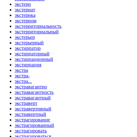
экстерн
экстернат
экстернка
экстерном
экстерриториальность
экстерриториальный
экстерьер
экстерьерный
экстирпатор
экстирпаторный
экстирпационный
экстирпация
экстра
экстра-
экстра...
экстравагантно
экстравагантность
экстравагантный
экстраверт
экстравертивный
экстравертный
экстрагирование
экстрагированный
экстрагировать
экстрагироваться