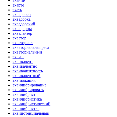
экание
экарте
экать
эквадорец
эквадорка
эквадорский
эквадорцы
эквалайзер
экватор
экваториал
экваториальная раса
экваториальный
экви...
эквивалент
эквивалентно
эквивалентность
эквивалентный
эквивокация
эквилибрирование
эквилибрировать
эквилибрист
эквилибристика
эквилибристический
эквилибристка
эквипотенциальный