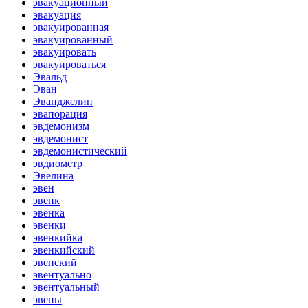
эвакуационный
эвакуация
эвакуированная
эвакуированный
эвакуировать
эвакуироваться
Эвальд
Эван
Эванджелин
эвапорация
эвдемонизм
эвдемонист
эвдемонистический
эвдиометр
Эвелина
эвен
эвенк
эвенка
эвенки
эвенкийка
эвенкийский
эвенский
эвентуально
эвентуальный
эвены