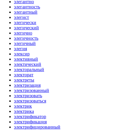
элегантно
элегантность
элегантный
элегист
элегически
элегический
элегично
элегичность
элегичный
элегия
элексир
элективный
электический
электоральный
электорат
электреты
электризация
электризованный
электризовать
электризоваться
электрик
электрика
электрификатор
электрификация
электрифицированный