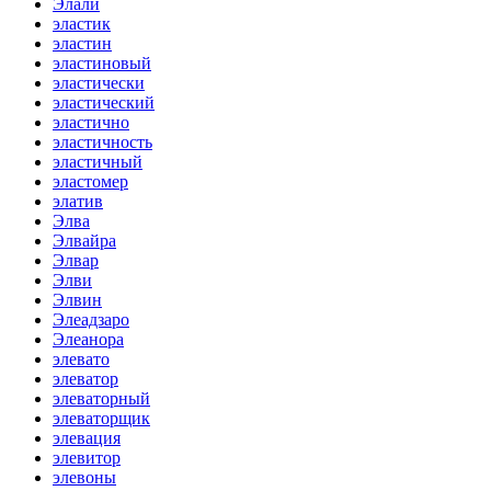
Элали
эластик
эластин
эластиновый
эластически
эластический
эластично
эластичность
эластичный
эластомер
элатив
Элва
Элвайра
Элвар
Элви
Элвин
Элеадзаро
Элеанора
элевато
элеватор
элеваторный
элеваторщик
элевация
элевитор
элевоны