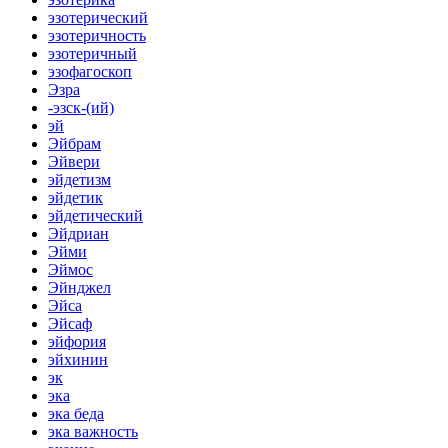
эзотерический
эзотеричность
эзотеричный
эзофагоскоп
Эзра
-эзск-(ий)
эй
Эйбрам
Эйвери
эйдетизм
эйдетик
эйдетический
Эйдриан
Эйми
Эймос
Эйнджел
Эйса
Эйсаф
эйфория
эйхинин
эк
эка
эка беда
эка важность