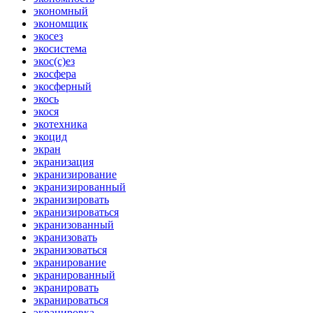
экономный
экономщик
экосез
экосистема
экос(с)ез
экосфера
экосферный
экось
экося
экотехника
экоцид
экран
экранизация
экранизирование
экранизированный
экранизировать
экранизироваться
экранизованный
экранизовать
экранизоваться
экранирование
экранированный
экранировать
экранироваться
экранировка