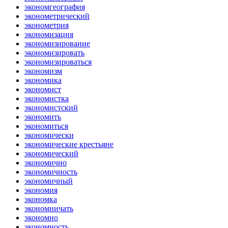
экономгеография
эконометрический
эконометрия
экономизация
экономизирование
экономизировать
экономизироваться
экономизм
экономика
экономист
экономистка
экономистский
экономить
экономиться
экономически
экономические крестьяне
экономический
экономично
экономичность
экономичный
экономия
экономка
экономничать
экономно
экономность