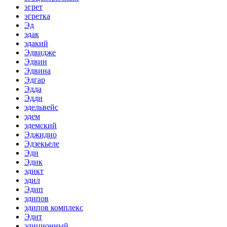
эгрет
эгретка
Эд
эдак
эдакий
Эдвидже
Эдвин
Эдвина
Эдгар
Эдда
Эдди
эдельвейс
эдем
эдемский
Эджидио
Эдзекьеле
Эди
Эдик
эдикт
эдил
Эдип
эдипов
эдипов комплекс
Эдит
эдиционный