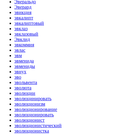
Эверальдо
Эверард
эвикция
эвкалипт
эвкалиптовый
эвклаз
эвклазовый
Эвклид
эвкоммия
эвлас
эвм
эвменида
эвмениды
эвнух
эво
эвольвента
эволюта
эволюции
эволюцинировать
эволюционизм
эволюционирование
эволюционировать
эволюционист
эволюционистический
эволюционистка