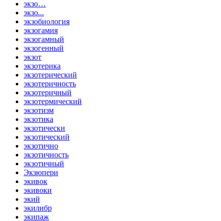
экзо…
экзо...
экзобиология
экзогамия
экзогамный
экзогенный
экзот
экзотерика
экзотерический
экзотеричность
экзотеричный
экзотермический
экзотизм
экзотика
экзотически
экзотический
экзотично
экзотичность
экзотичный
Экзюпери
экивок
экивоки
экий
экилибр
экипаж