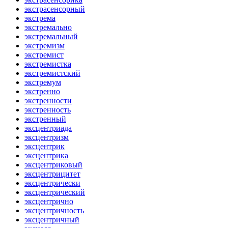
экстрасенсорный
экстрема
экстремально
экстремальный
экстремизм
экстремист
экстремистка
экстремистский
экстремум
экстренно
экстренности
экстренность
экстренный
эксцентриада
эксцентризм
эксцентрик
эксцентрика
эксцентриковый
эксцентрицитет
эксцентрически
эксцентрический
эксцентрично
эксцентричность
эксцентричный