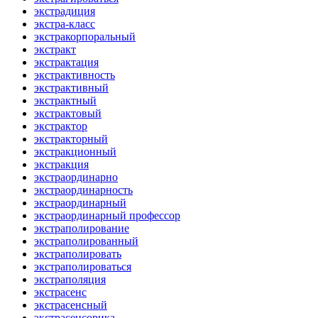
экстрадиция
экстра-класс
экстракорпоральный
экстракт
экстрактация
экстрактивность
экстрактивный
экстрактный
экстрактовый
экстрактор
экстракторный
экстракционный
экстракция
экстраординарно
экстраординарность
экстраординарный
экстраординарный профессор
экстраполирование
экстраполированный
экстраполировать
экстраполироваться
экстраполяция
экстрасенс
экстрасенсный
экстрасенсорика