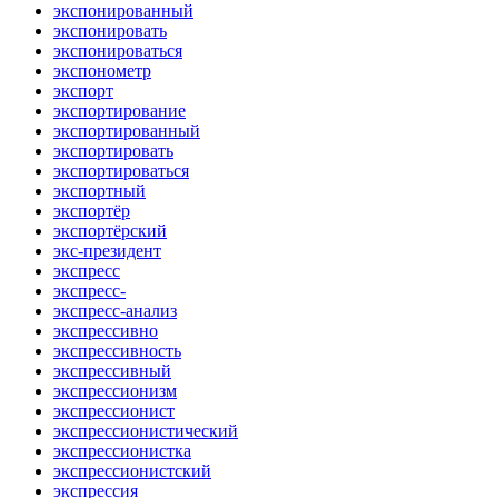
экспонированный
экспонировать
экспонироваться
экспонометр
экспорт
экспортирование
экспортированный
экспортировать
экспортироваться
экспортный
экспортёр
экспортёрский
экс-президент
экспресс
экспресс-
экспресс-анализ
экспрессивно
экспрессивность
экспрессивный
экспрессионизм
экспрессионист
экспрессионистический
экспрессионистка
экспрессионистский
экспрессия