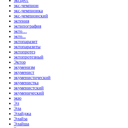
эксцесс
экс-чемпион
экс-чемпионка
экс-чемпионский
эктения
эктипография
экто…
экто...
эктопаразит
эктопаразиты
эктопротез
эктопротезный
Эктор
экуменизм
экуменист
экуменистический
экуменистка
экуменистский
экуменический
экю
Эл
Эла
Элайджа
Элайза
Элайша