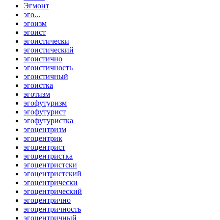
Эгмонт
эго...
эгоизм
эгоист
эгоистически
эгоистический
эгоистично
эгоистичность
эгоистичный
эгоистка
эготизм
эгофутуризм
эгофутурист
эгофутуристка
эгоцентризм
эгоцентрик
эгоцентрист
эгоцентристка
эгоцентристски
эгоцентристский
эгоцентрически
эгоцентрический
эгоцентрично
эгоцентричность
эгоцентричный