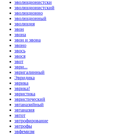
эволюционистски
эволюционистский
эволюционно
эволюционный
эволюция
эвон
эвона
эвон и эвона
эвоно
эвось
эвося
эвот
эври...
эвригалинный
Эвридика
эврика
эврика!
эвристика
эвристический
эвтаназийный
эвтаназия
эвтот
эвтрофирование
эвтрофы
эвфемизм