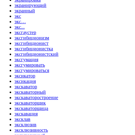
экранирующий
экранный
экс
экс…
экс...
эксгаустер
эксгибиционизм
эксгибиционист
эксгибиционистка
эксгибиционистский
эксгумация
эксгумировать
эксгумироваться
эксикатор
эксикация
экскаватор
экскаваторный
экскаваторостроение
экскаваторщик
экскаваторщица
экскавация
эксклав
эксклюзив
эксклюзивность