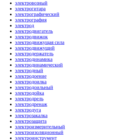
электровозный
электрогитара
электрографический
электрография
электрод
электродвигатель
электродвижок
электродвижущая сила
электродвижущий
электродержатель
электродинамика
электродинамический
электродный
электродоение
электродоилка
электродоильный
электродойка
электродрель
электродренаж
электродуга
электрозакалка
электрозащита
электроизмерительный
электроизоляционный
электроинструмент