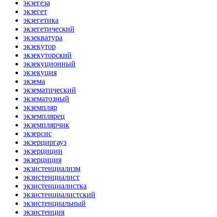
экзегеза
экзегет
экзегетика
экзегетический
экзекватура
экзекутор
экзекуторский
экзекуционный
экзекуция
экзема
экзематический
экзематозный
экземпляр
экземплярец
экземплярчик
экзерсис
экзерциргауз
экзерциции
экзерциция
экзистенциализм
экзистенциалист
экзистенциалистка
экзистенциалистский
экзистенциальный
экзистенция