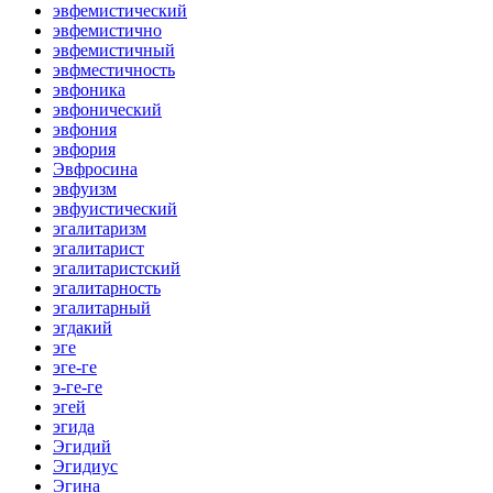
эвфемистический
эвфемистично
эвфемистичный
эвфместичность
эвфоника
эвфонический
эвфония
эвфория
Эвфросина
эвфуизм
эвфуистический
эгалитаризм
эгалитарист
эгалитаристский
эгалитарность
эгалитарный
эгдакий
эге
эге-ге
э-ге-ге
эгей
эгида
Эгидий
Эгидиус
Эгина