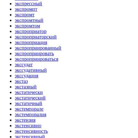
экспрессный
экспромпт
экспромт
экспромтный
экспромтом
экспроприатор
экспроприаторский
экспроприация
экспроприированный
экспроприировать
экспроприироваться
экссудат
экссудативный
экссудация
экстаз
экстазный
экстатически
экстатический
экстатичный
экстемпорале
экстемпоралия
экстензия
экстенсивно
экстенсивность
экстенсивный