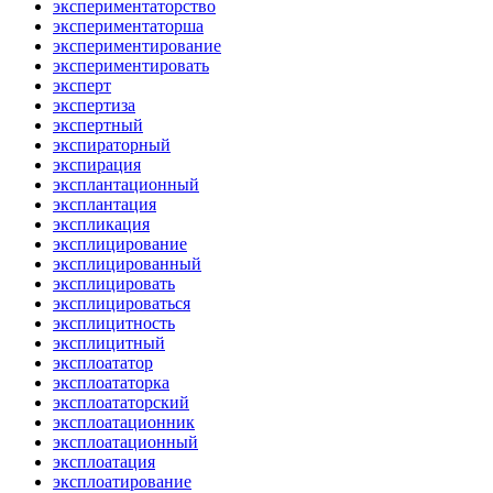
экспериментаторство
экспериментаторша
экспериментирование
экспериментировать
эксперт
экспертиза
экспертный
экспираторный
экспирация
эксплантационный
эксплантация
экспликация
эксплицирование
эксплицированный
эксплицировать
эксплицироваться
эксплицитность
эксплицитный
эксплоататор
эксплоататорка
эксплоататорский
эксплоатационник
эксплоатационный
эксплоатация
эксплоатирование