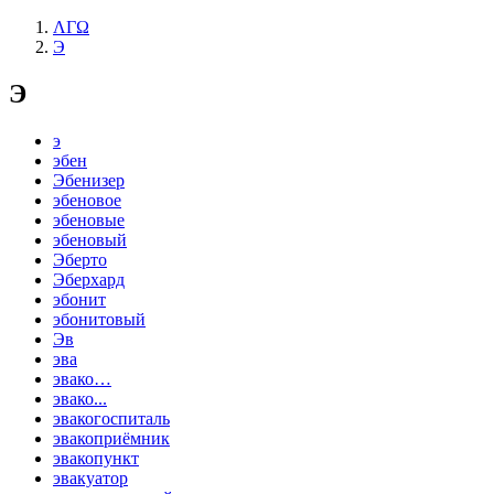
ΛΓΩ
Э
Э
э
эбен
Эбенизер
эбеновое
эбеновые
эбеновый
Эберто
Эберхард
эбонит
эбонитовый
Эв
эва
эвако…
эвако...
эвакогоспиталь
эвакоприёмник
эвакопункт
эвакуатор