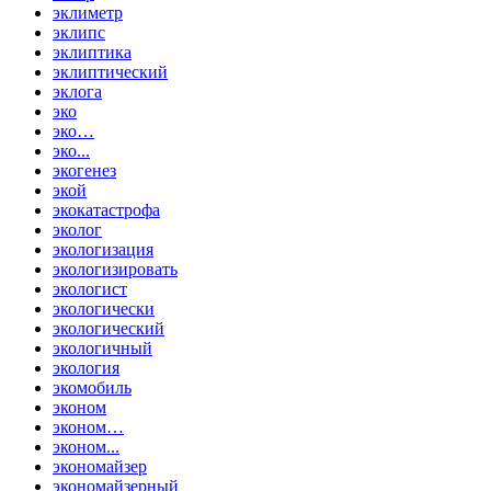
эклиметр
эклипс
эклиптика
эклиптический
эклога
эко
эко…
эко...
экогенез
экой
экокатастрофа
эколог
экологизация
экологизировать
экологист
экологически
экологический
экологичный
экология
экомобиль
эконом
эконом…
эконом...
экономайзер
экономайзерный