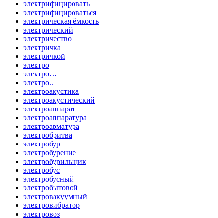
электрифицировать
электрифицироваться
электрическая ёмкость
электрический
электричество
электричка
электричкой
электро
электро…
электро...
электроакустика
электроакустический
электроаппарат
электроаппаратура
электроарматура
электробритва
электробур
электробурение
электробурильщик
электробус
электробусный
электробытовой
электровакуумный
электровибратор
электровоз