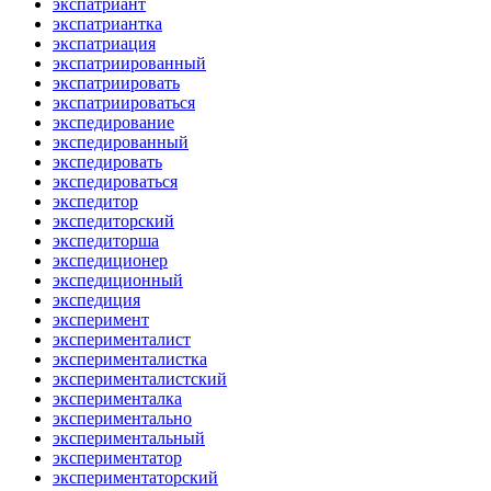
экспатриант
экспатриантка
экспатриация
экспатриированный
экспатриировать
экспатриироваться
экспедирование
экспедированный
экспедировать
экспедироваться
экспедитор
экспедиторский
экспедиторша
экспедиционер
экспедиционный
экспедиция
эксперимент
эксперименталист
эксперименталистка
эксперименталистский
эксперименталка
экспериментально
экспериментальный
экспериментатор
экспериментаторский