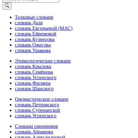
Толковые словари
словарь Даля
словарь Евгеньевой (МАС)
словарь Ефремовой
словарь Кузнецова
словарь Ожегова
словарь Ушакова
Этимологические словари
словарь Крылова
словарь Семёнова
словарь Успенского
словарь Фасмера
словарь Шанского
Ономастические словари
словарь Петровского
словарь Суперанской
словарь Успенского
Словари синонимов
словарь Абрамова
словарь Александровой