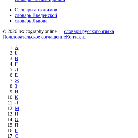
Словари антонимов
словарь Введенской
словарь Львова
© 2026 lexicography.online —
словари русского языка
Пользовательское соглашение
Контакты
А
Б
В
Г
Д
Е
Ж
З
И
К
Л
М
Н
О
П
Р
С