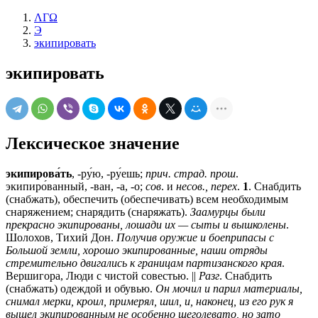
ΛΓΩ
Э
экипировать
экипировать
Лексическое значение
экипирова́ть
, -ру́ю, -ру́ешь;
прич. страд. прош
.
экипиро́ванный, -ван, -а, -о;
сов
. и
несов., перех
.
1
. Снабдить
(снабжать), обеспечить (обеспечивать) всем необходимым
снаряжением; снарядить (снаряжать).
Заамурцы были
прекрасно экипированы, лошади их — сыты и вышколены
.
Шолохов, Тихий Дон.
Получив оружие и боеприпасы с
Большой земли, хорошо экипированные, наши отряды
стремительно двигались к границам партизанского края
.
Вершигора, Люди с чистой совестью. ||
Разг
. Снабдить
(снабжать) одеждой и обувью.
Он мочил и парил материалы,
снимал мерки, кроил, примерял, шил, и, наконец, из его рук я
вышел экипированным не особенно щеголевато, но зато