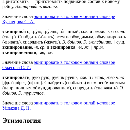
Приготовить — приготовлять подвижной состав к новому
рейсу.
Экипирова́ть вагоны.
Значение слова
экипировать в толковом онлайн-словаре
Кузнецова С. А.
экипирова́ть
, -ру́ю, -ру́ешь; -о́ванный;
сов.
и
несов., кого-что
(спец.). Снабдить (-бжать) всем необходимым, обмундировать
(-вывать), снарядить (-яжать).
Э. бойцов. Э. экспедицию.
||
сущ.
экипирова́ние
, -я,
ср.
и
экипиро́вка
, -и,
ж.
||
прил.
экипиро́вочный
, -ая, -ое.
Значение слова
экипировать в толковом онлайн-словаре
Ожегова C. И.
экипи́рова́ть
, рую-ру́ю, руешь-ру́ешь,
сов
. и
несов., кого-что
[фр. équiper] (офиц.). Снабдить (снабжать) всем необходимым
(напр. полным обмундированием), снарядить (снаряжать).
Э.
бойцов. Э. туристов
.
Значение слова
экипировать в толковом онлайн-словаре
Ушакова Д. Н.
Этимология