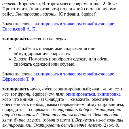
дешево
. Короленко, История моего современника.
2
.
Ж.-д
.
Приготовить (приготовлять) подвижной состав к новому
рейсу.
Экипировать вагоны
. [От франц. équiper]
Значение слова
экипировать в толковом онлайн-словаре
Евгеньевой А. П.
экипирова́ть
несов.
и
сов.
перех.
1. Снабжать предметами снаряжения или
обмундирования; снаряжать.
2.
разг.
Помогать приобрести одежду или обувь,
снабжать одеждой или обувью.
Значение слова
экипировать в толковом онлайн-словаре
Ефремовой Т. Ф.
экипирова́ть
-ру́ю, -ру́ешь; экипиро́ванный; -ван, -а, -о;
св.
и
нсв.
(от
франц.
équiper)
см. тж.
экипироваться
,
экипировка
кого-что книжн. 1) а) Снабдить — снабжать, обеспечить —
обеспечивать необходимым снаряжением, обмундированием;
снарядить — снаряжать.
Экипирова́ть бойцов.
Экипирова́ть
отряд спасателей.
Экипирова́ть экспедицию.
Экипирова́ть
яхту.
б)
расш.
;
разг.
(обычно шутл.).
Вернулась из-за границы
экипированной.
Экипирова́ть детей нынче нелегко.
2)
ж.-д.