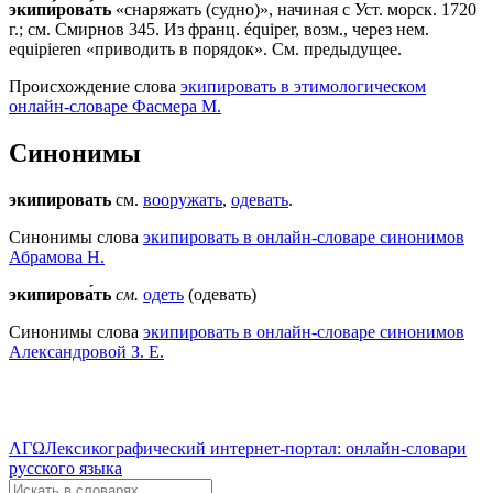
экипи́рова́ть
«снаряжать (судно)», начиная с Уст. морск. 1720
г.; см. Смирнов 345. Из франц. équiper, возм., через нем.
equipieren «приводить в порядок». См. предыдущее.
Происхождение слова
экипировать в этимологическом
онлайн-словаре Фасмера М.
Синонимы
экипировать
см.
вооружать
,
одевать
.
Синонимы слова
экипировать в онлайн-словаре синонимов
Абрамова Н.
экипирова́ть
см.
одеть
(одевать)
Синонимы слова
экипировать в онлайн-словаре синонимов
Александровой З. Е.
ΛΓΩ
Лексикографический интернет-портал: онлайн-словари
русского языка