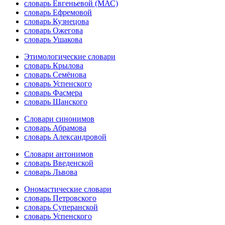
словарь Евгеньевой (МАС)
словарь Ефремовой
словарь Кузнецова
словарь Ожегова
словарь Ушакова
Этимологические словари
словарь Крылова
словарь Семёнова
словарь Успенского
словарь Фасмера
словарь Шанского
Словари синонимов
словарь Абрамова
словарь Александровой
Словари антонимов
словарь Введенской
словарь Львова
Ономастические словари
словарь Петровского
словарь Суперанской
словарь Успенского