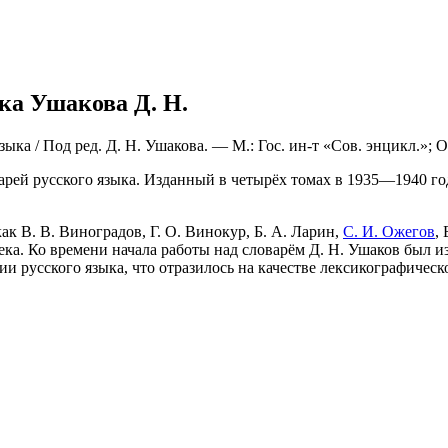
ка Ушакова Д. Н.
 / Под ред. Д. Н. Ушакова. — М.: Гос. ин-т «Сов. энцикл.»; ОГИ
ей русского языка. Изданный в четырёх томах в 1935—1940 года
к В. В. Виноградов, Г. О. Винокур, Б. А. Ларин,
С. И. Ожегов
,
ека. Ко времени начала работы над словарём Д. Н. Ушаков был и
и русского языка, что отразилось на качестве лексикографическ