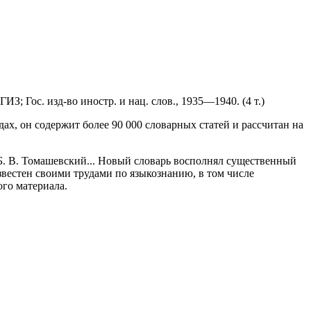
З; Гос. изд-во иностр. и нац. слов., 1935—1940. (4 т.)
х, он содержит более 90 000 словарных статей и рассчитан на
 Б. В. Томашевский... Новый словарь восполнял существенный
звестен своими трудами по языкознанию, в том числе
ого материала.