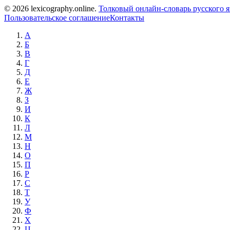
© 2026 lexicography.online.
Толковый онлайн-словарь русского я
Пользовательское соглашение
Контакты
А
Б
В
Г
Д
Е
Ж
З
И
К
Л
М
Н
О
П
Р
С
Т
У
Ф
Х
Ц