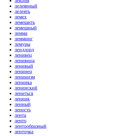
лекция
лелеянный
лелеять
лемех
лемешить
лемешный
лемма
лемминг
лемуры
лендлорд
ленивец
ленивица
ленивый
ленинец
ленинизм
ленинка
ленинский
лениться
ленник
ленный
леность
лента
ленто
лентообразный
ленточка