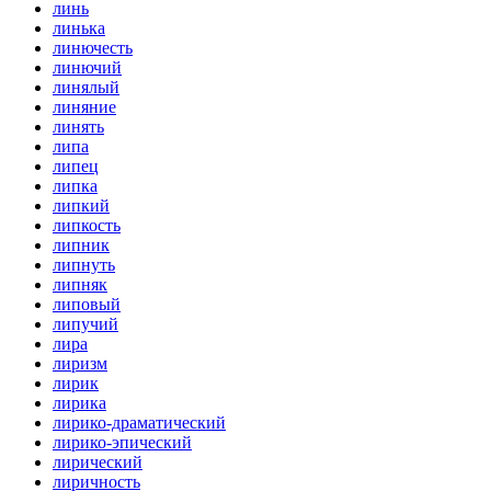
линь
линька
линючесть
линючий
линялый
линяние
линять
липа
липец
липка
липкий
липкость
липник
липнуть
липняк
липовый
липучий
лира
лиризм
лирик
лирика
лирико-драматический
лирико-эпический
лирический
лиричность