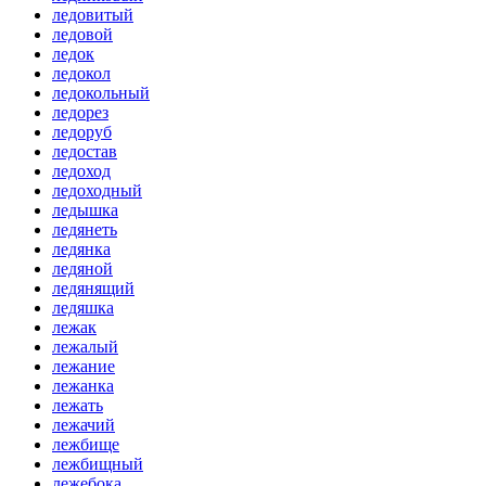
ледовитый
ледовой
ледок
ледокол
ледокольный
ледорез
ледоруб
ледостав
ледоход
ледоходный
ледышка
ледянеть
ледянка
ледяной
ледянящий
ледяшка
лежак
лежалый
лежание
лежанка
лежать
лежачий
лежбище
лежбищный
лежебока