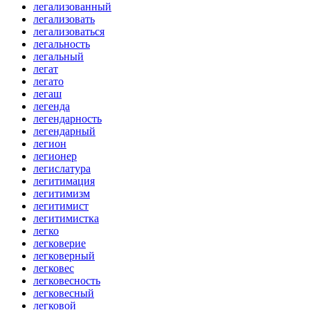
легализованный
легализовать
легализоваться
легальность
легальный
легат
легато
легаш
легенда
легендарность
легендарный
легион
легионер
легислатура
легитимация
легитимизм
легитимист
легитимистка
легко
легковерие
легковерный
легковес
легковесность
легковесный
легковой