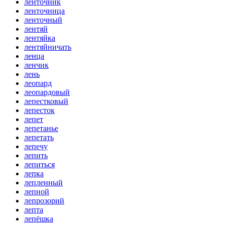
ленточник
ленточница
ленточный
лентяй
лентяйка
лентяйничать
ленца
ленчик
лень
леопард
леопардовый
лепестковый
лепесток
лепет
лепетанье
лепетать
лепечу
лепить
лепиться
лепка
лепленный
лепной
лепрозорий
лепта
лепёшка