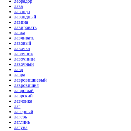
лабрадор
лава
лаванда
лавандный
лавина
лавировать
лавка
лавливать
лавовый
лавочка
лавочник
лавочница
лавочный
лавр
лавра
лавровишневый
лавровишня
лавровый
лаврский
лавчонка
лаг
лагерный
лагерь
лаглинь
лагуна