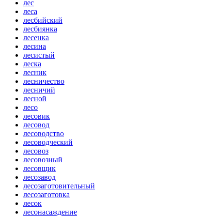
лес
леса
лесбийский
лесбиянка
лесенка
лесина
лесистый
леска
лесник
лесничество
лесничий
лесной
лесо
лесовик
лесовод
лесоводство
лесоводческий
лесовоз
лесовозный
лесовщик
лесозавод
лесозаготовительный
лесозаготовка
лесок
лесонасаждение