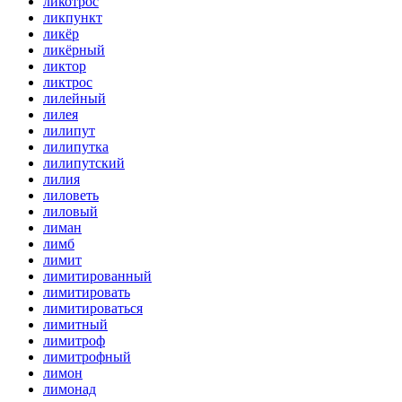
ликотрос
ликпункт
ликёр
ликёрный
ликтор
ликтрос
лилейный
лилея
лилипут
лилипутка
лилипутский
лилия
лиловеть
лиловый
лиман
лимб
лимит
лимитированный
лимитировать
лимитироваться
лимитный
лимитроф
лимитрофный
лимон
лимонад