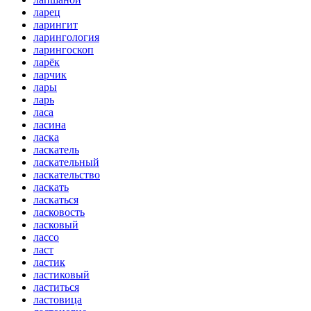
ларец
ларингит
ларингология
ларингоскоп
ларёк
ларчик
лары
ларь
ласа
ласина
ласка
ласкатель
ласкательный
ласкательство
ласкать
ласкаться
ласковость
ласковый
лассо
ласт
ластик
ластиковый
ластиться
ластовица