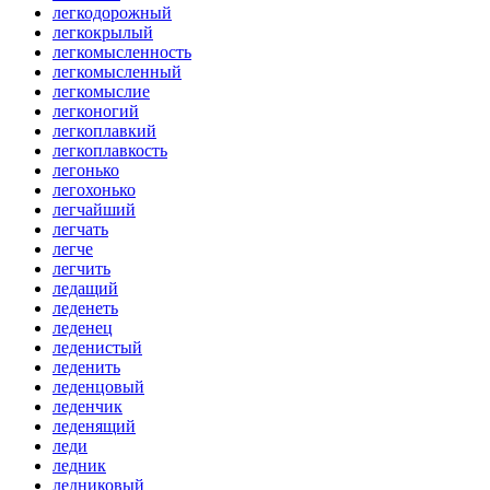
легкодорожный
легкокрылый
легкомысленность
легкомысленный
легкомыслие
легконогий
легкоплавкий
легкоплавкость
легонько
легохонько
легчайший
легчать
легче
легчить
ледащий
леденеть
леденец
леденистый
леденить
леденцовый
леденчик
леденящий
леди
ледник
ледниковый