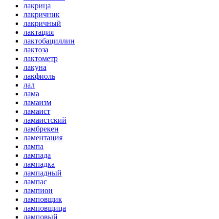
лакрица
лакричник
лакричный
лактация
лактобациллин
лактоза
лактометр
лакуна
лакфиоль
лал
лама
ламаизм
ламаист
ламаистский
ламбрекен
ламентация
лампа
лампада
лампадка
лампадный
лампас
лампион
ламповщик
ламповщица
ламповый