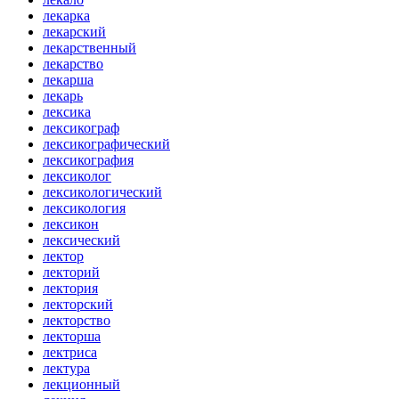
лекарка
лекарский
лекарственный
лекарство
лекарша
лекарь
лексика
лексикограф
лексикографический
лексикография
лексиколог
лексикологический
лексикология
лексикон
лексический
лектор
лекторий
лектория
лекторский
лекторство
лекторша
лектриса
лектура
лекционный