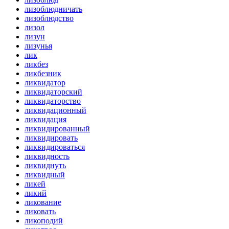
лизоблюдничать
лизоблюдство
лизол
лизун
лизунья
лик
ликбез
ликбезник
ликвидатор
ликвидаторский
ликвидаторство
ликвидационный
ликвидация
ликвидированный
ликвидировать
ликвидироваться
ликвидность
ликвиднуть
ликвидный
ликей
ликий
ликование
ликовать
ликоподий