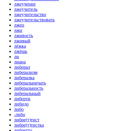
лжеучение
лжеучитель
лжеучительство
лжеучительствовать
лжец
лжи
лживость
лживый
лёжка
лжёшь
ли
лиана
либерал
либерализм
либералка
либеральничать
либеральность
либеральный
либерти
либидо
либо
-либо
либре(т)тист
либре(т)тистка
либретто