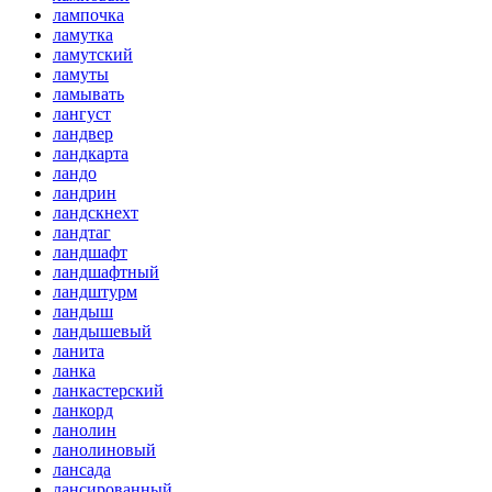
лампочка
ламутка
ламутский
ламуты
ламывать
лангуст
ландвер
ландкарта
ландо
ландрин
ландскнехт
ландтаг
ландшафт
ландшафтный
ландштурм
ландыш
ландышевый
ланита
ланка
ланкастерский
ланкорд
ланолин
ланолиновый
лансада
лансированный