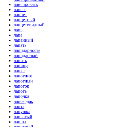
лансировать
лансье
ланцет
ланцетный
ланцетовидный
лань
лапа
лапанный
лапать
лапидарность
лапидарный
лапить
лапища
лапка
лапотник
лапотный
лапоток
лапоть
лапочка
лапсердак
лапта
лапушка
лапчатый
лапша
лапшаной