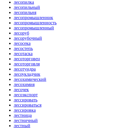
лесопилка
лесопильный
лесопильня
лесопромышленник
лесопромышленность
лесопромышленный
лесоруб
лесорубочный
лесосека
лесостепь
лесотаска
лесоторговец
лесоторговля
лесотундра
лесоукладчик
лесохимический
лесохимия
лесочек
лесоэкспорт
лессировать
лессироваться
лессировка
лестница
лестничный
лестный