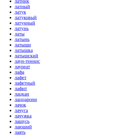
латник
латный
латук
латуковый
латунный
латунь
латы
латынь
латыши
латышка
латышский
лаун-теннис
лауреат
лафа
лафет
лафетный
лафит
лацкан
лаццарони
лачок
лачуга
лачужка
лащусь
лающий
лаять