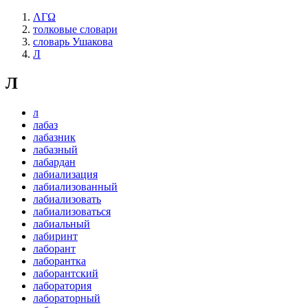
ΛΓΩ
толковые словари
словарь Ушакова
Л
Л
л
лабаз
лабазник
лабазный
лабардан
лабиализация
лабиализованный
лабиализовать
лабиализоваться
лабиальный
лабиринт
лаборант
лаборантка
лаборантский
лаборатория
лабораторный