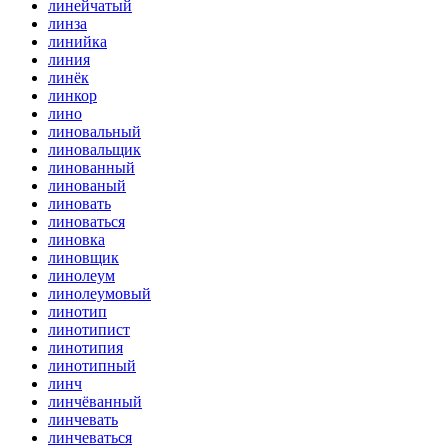
линейчатый
линза
линийка
линия
линёк
линкор
лино
линовальный
линовальщик
линованный
линованый
линовать
линоваться
линовка
линовщик
линолеум
линолеумовый
линотип
линотипист
линотипия
линотипный
линч
линчёванный
линчевать
линчеваться