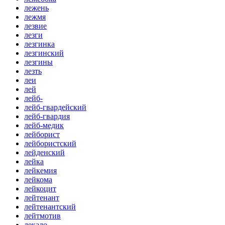
лежень
лежмя
лезвие
лезги
лезгинка
лезгинский
лезгины
лезть
леи
лей
лейб-
лейб-гвардейский
лейб-гвардия
лейб-медик
лейборист
лейбористский
лейденский
лейка
лейкемия
лейкома
лейкоцит
лейтенант
лейтенантский
лейтмотив
лекало