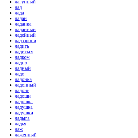
лагунный
лад
лада
ладан
ладанка
ладанный
ладейный
ладзарони
ладить
ладиться
ладком
ладно
ладный
ладо
ладонка
ладонный
ладонь
ладоши
ладошка
ладушка
ладушки
ладыга
ладья
лаж
лаженный