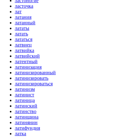
ластоногие
ласточка
лат
латания
латанный
лататы
латать
лататься
латвиец
латвийка
латвийский
латентный
латинизация
латинизированный
латинизировать
латинизироваться
латинизм
латинист
латиница
латинский
латинство
латинщина
латинянин
латифундия
латка