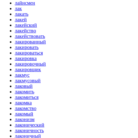
лайнсмен
лак
лакать
лакей
лакейский
лакейство
лакействовать
лакированный
лакировать
лакироваться
лакировка
лакировочный
лакировщик
лакмус
лакмусовый
лаковый
лакомить
лакомиться
лакомка
лакомство
лакомый
лаконизм
лаконический
лаконичность
лаконичный