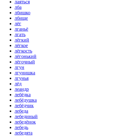
лаяться
лба
лбишко
лбище
лёг
лганьё
лгать
лёгкий
лёгкое
лёгкость
лёгонький
лёгочный
лгун
лгунишка
лгунья
лёд
леандр
лебёдка
лебёдушка
лебёдчик
лебеда
лебединый
лебедёнок
лебедь
лебедята