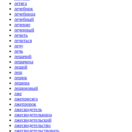
летяга
лечебник
лечебница
лечебный
лечение
леченный
лечить
лечиться
лечу
лечь
лешачий
лешачиха
леший
лещ
лещик
лещина
лещиновый
лже
лжеприсяга
лжепророк
лжесвидетель
лжесвидетельница
лжесвидетельский
лжесвидетельство
лжесвидетельствовать