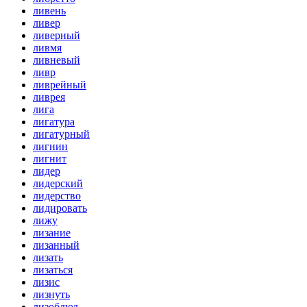
ливень
ливер
ливерный
ливмя
ливневый
ливр
ливрейный
ливрея
лига
лигатура
лигатурный
лигнин
лигнит
лидер
лидерский
лидерство
лидировать
лижу
лизание
лизанный
лизать
лизаться
лизис
лизнуть
лизоблюд