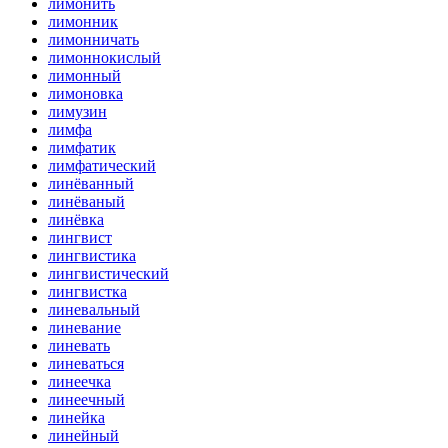
лимонить
лимонник
лимонничать
лимоннокислый
лимонный
лимоновка
лимузин
лимфа
лимфатик
лимфатический
линёванный
линёваный
линёвка
лингвист
лингвистика
лингвистический
лингвистка
линевальный
линевание
линевать
линеваться
линеечка
линеечный
линейка
линейный