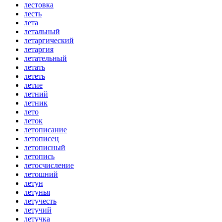
лестовка
лесть
лета
летальный
летаргический
летаргия
летательный
летать
лететь
летие
летний
летник
лето
леток
летописание
летописец
летописный
летопись
летосчисление
летошний
летун
летунья
летучесть
летучий
летучка