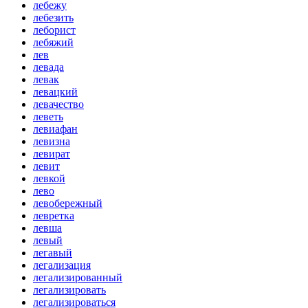
лебежу
лебезить
леборист
лебяжий
лев
левада
левак
левацкий
левачество
леветь
левиафан
левизна
левират
левит
левкой
лево
левобережный
левретка
левша
левый
легавый
легализация
легализированный
легализировать
легализироваться