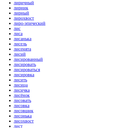
лиричный
лирник
лирный
лирохвост
лиро-эпический
лис
лиса
лисанька
лисель
лисенята
лисий
лисированный
лисировать
лисироваться
лисировка
лисить
лисица
лисичка
лисёнок
лисовать
лисовка
лисовщик
лисонька
лисохвост
лист