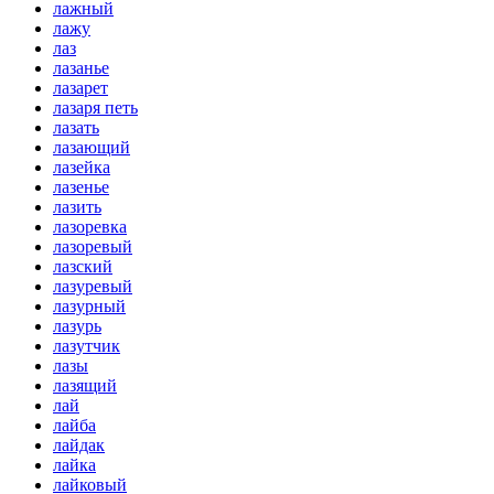
лажный
лажу
лаз
лазанье
лазарет
лазаря петь
лазать
лазающий
лазейка
лазенье
лазить
лазоревка
лазоревый
лазский
лазуревый
лазурный
лазурь
лазутчик
лазы
лазящий
лай
лайба
лайдак
лайка
лайковый