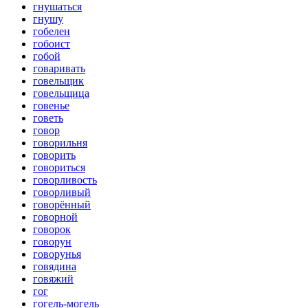
гнушаться
гнушу
гобелен
гобоист
гобой
говаривать
говельщик
говельщица
говенье
говеть
говор
говорильня
говорить
говориться
говорливость
говорливый
говорённый
говорной
говорок
говорун
говорунья
говядина
говяжий
гог
гогель-могель