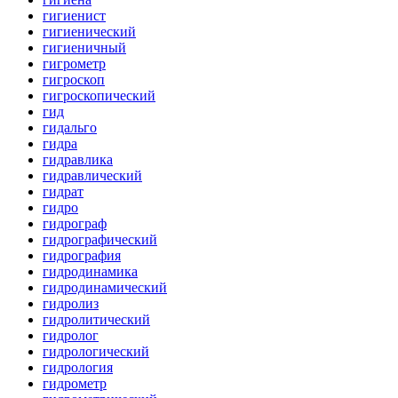
гигиенист
гигиенический
гигиеничный
гигрометр
гигроскоп
гигроскопический
гид
гидальго
гидра
гидравлика
гидравлический
гидрат
гидро
гидрограф
гидрографический
гидрография
гидродинамика
гидродинамический
гидролиз
гидролитический
гидролог
гидрологический
гидрология
гидрометр