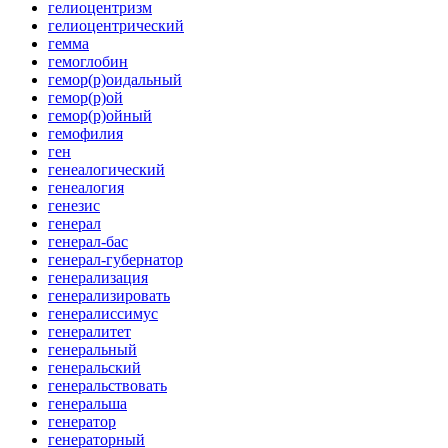
гелиоцентризм
гелиоцентрический
гемма
гемоглобин
гемор(р)оидальный
гемор(р)ой
гемор(р)ойный
гемофилия
ген
генеалогический
генеалогия
генезис
генерал
генерал-бас
генерал-губернатор
генерализация
генерализировать
генералиссимус
генералитет
генеральный
генеральский
генеральствовать
генеральша
генератор
генераторный