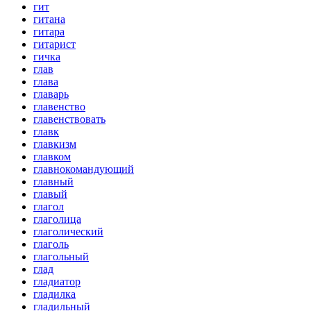
гит
гитана
гитара
гитарист
гичка
глав
глава
главарь
главенство
главенствовать
главк
главкизм
главком
главнокомандующий
главный
главый
глагол
глаголица
глаголический
глаголь
глагольный
глад
гладиатор
гладилка
гладильный