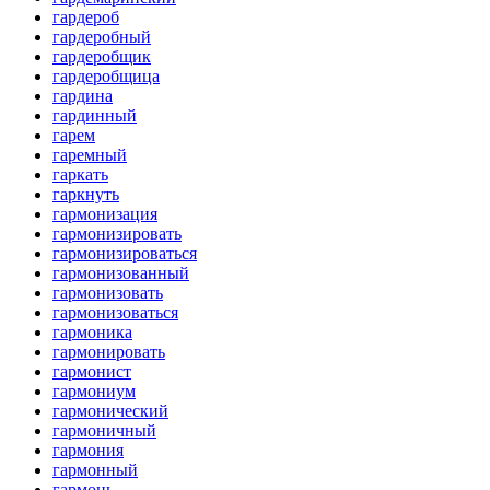
гардероб
гардеробный
гардеробщик
гардеробщица
гардина
гардинный
гарем
гаремный
гаркать
гаркнуть
гармонизация
гармонизировать
гармонизироваться
гармонизованный
гармонизовать
гармонизоваться
гармоника
гармонировать
гармонист
гармониум
гармонический
гармоничный
гармония
гармонный
гармонь