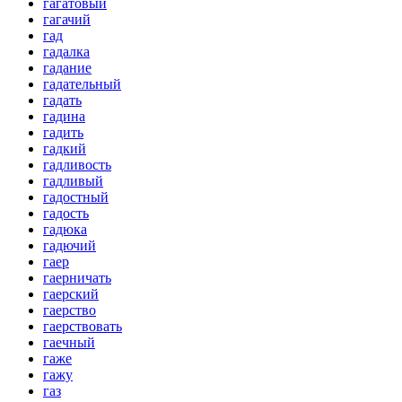
гагатовый
гагачий
гад
гадалка
гадание
гадательный
гадать
гадина
гадить
гадкий
гадливость
гадливый
гадостный
гадость
гадюка
гадючий
гаер
гаерничать
гаерский
гаерство
гаерствовать
гаечный
гаже
гажу
газ