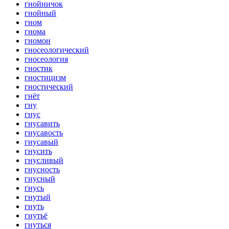
гнойничок
гнойный
гном
гнома
гномон
гносеологический
гносеология
гностик
гностицизм
гностический
гнёт
гну
гнус
гнусавить
гнусавость
гнусавый
гнусить
гнусливый
гнусность
гнусный
гнусь
гнутый
гнуть
гнутьё
гнуться