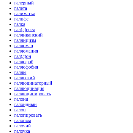
галерный
галета
галиматья
галифе
галка
гал(л)ерея
галликанский
галлицизм
галломан
галломания
гал(л)он
галлофоб
галлофобия
галлы
галльский
галлюцинаторный
галлюцинация
галлюцинировать
галоид
галоидный
галоп
галопировать
галопом
галочий
галочка