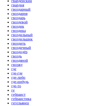
гвардейский
гвардия
гвоздарный
гвоздарня
гвоздарь
гвоздевой
гвоздик
гвоздика
гвоздильный
гвоздильщик
гвоздить
гвоздичный
гвоздодёр
гвоздь
гвоздяной
гвозжу
где
где-где
где-либо
где-нибудь
где-то
ге
гебраист
гебраистика
гегельянец