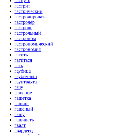
гаснуть
гастрит
гастрический
гастролировать
гастролёр
гастроль
гастрольный
гастроном
гастрономический
гастрономия
гатить
гатиться
гать
гаубица
гаубичный
гауптвахта
гачу
гашение
гашетка
гашиш
гашёный
гашу
гащивать
гвалт
гвардеец