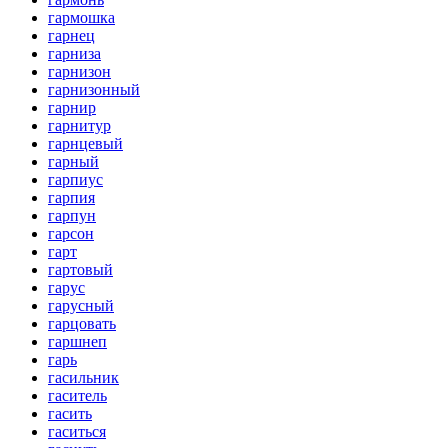
гармошка
гарнец
гарниза
гарнизон
гарнизонный
гарнир
гарнитур
гарнцевый
гарный
гарпиус
гарпия
гарпун
гарсон
гарт
гартовый
гарус
гарусный
гарцовать
гаршнеп
гарь
гасильник
гаситель
гасить
гаситься