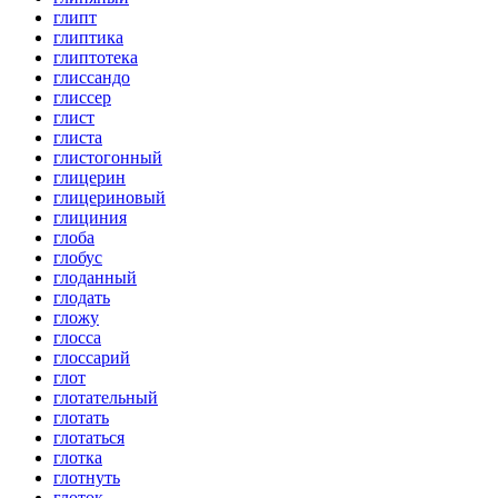
глипт
глиптика
глиптотека
глиссандо
глиссер
глист
глиста
глистогонный
глицерин
глицериновый
глициния
глоба
глобус
глоданный
глодать
гложу
глосса
глоссарий
глот
глотательный
глотать
глотаться
глотка
глотнуть
глоток