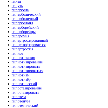
гинея
гинуть
гипербола
гиперболический
гиперболичный
гиперболоид
гиперборейский
гиперборейцы
гиперемия
гипертрофированный
гипертрофироваться
гипертрофия
гипноз
гипнотизация
гипнотизирование
гипнотизировать
гипнотизироваться
гипнотизм
гипнотизёр
гипнотический
гипостазирование
гипостазировать
гипотеза
гипотенуза
гипотетический