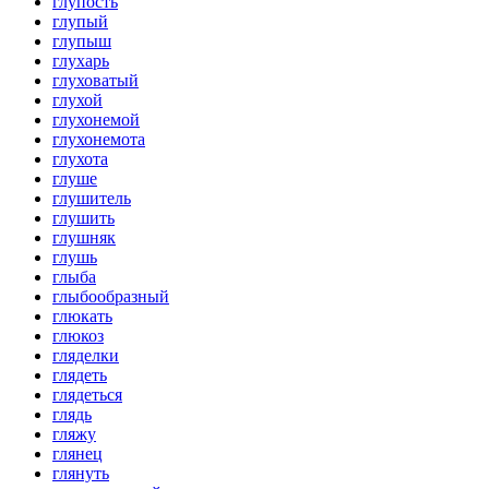
глупость
глупый
глупыш
глухарь
глуховатый
глухой
глухонемой
глухонемота
глухота
глуше
глушитель
глушить
глушняк
глушь
глыба
глыбообразный
глюкать
глюкоз
гляделки
глядеть
глядеться
глядь
гляжу
глянец
глянуть