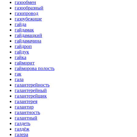
газообмен
газообразный
газопровод
газоубежище
гайда
гайдамак
гайдамацкий
гайдамачина
гайдроп
гайдук
гайка
гайморит
гайморова полость
гак
гала
галантерейность
галантерейный
галантерейщик
галантерея
галантир
галантность
галантный
галдеть
галдёж
галера