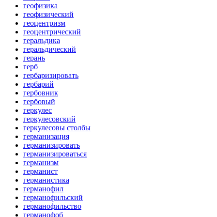
геофизика
геофизический
геоцентризм
геоцентрический
геральдика
геральдический
герань
герб
гербаризировать
гербарий
гербовник
гербовый
геркулес
геркулесовский
геркулесовы столбы
германизация
германизировать
германизироваться
германизм
германист
германистика
германофил
германофильский
германофильство
германофоб