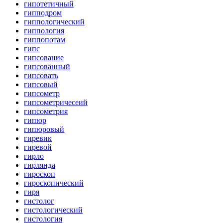
гипотетичный
гипподром
гиппологический
гиппология
гиппопотам
гипс
гипсование
гипсованный
гипсовать
гипсовый
гипсометр
гипсометричесеий
гипсометрия
гипюр
гипюровый
гиревик
гиревой
гирло
гирлянда
гироскоп
гироскопический
гиря
гистолог
гистологический
гистология