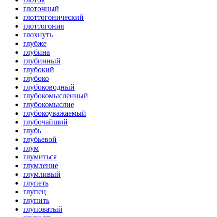
глоточный
глоттогонический
глоттогония
глохнуть
глубже
глубина
глубинный
глубокий
глубоко
глубоководный
глубокомысленный
глубокомыслие
глубокоуважаемый
глубочайший
глубь
глубьевой
глум
глумиться
глумление
глумливый
глупеть
глупец
глупить
глуповатый