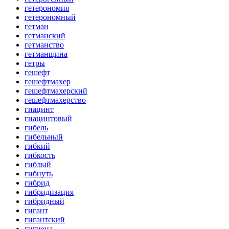
гетерономия
гетерономный
гетман
гетманский
гетманство
гетманщина
гетры
гешефт
гешефтмахер
гешефтмахерский
гешефтмахерство
гиацинт
гиацинтовый
гибель
гибельный
гибкий
гибкость
гиблый
гибнуть
гибрид
гибридизация
гибридный
гигант
гигантский
гигиена