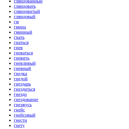
глянцованный
глянцовать
глянцовитый
глянцовый
гм
гмина
гминный
гнать
гнаться
гнев
гневаться
гневить
гневливый
гневный
гнедка
гнедой
гнездарь
гнездиться
гнездо
гнездование
гнезжусь
гнейс
гнейсовый
гнести
гнету