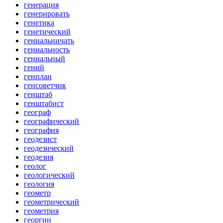
генерация
генерировать
генетика
генетический
гениальничать
гениальность
гениальный
гений
генплан
генсоветчик
генштаб
генштабист
географ
географический
география
геодезист
геодезический
геодезия
геолог
геологический
геология
геометр
геометрический
геометрия
георгин