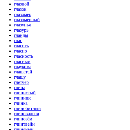
глазной
глазок
глазомер
глазомерный
глазунья
глазурь
гланды
глас
гласить
гласно
гласность
гласный
глаукома
глашатай
глашу
глетчер
глина
глинистый
глинище
глинка
глинобитный
глиновальня
глинозём
глинтвейн
глиняный