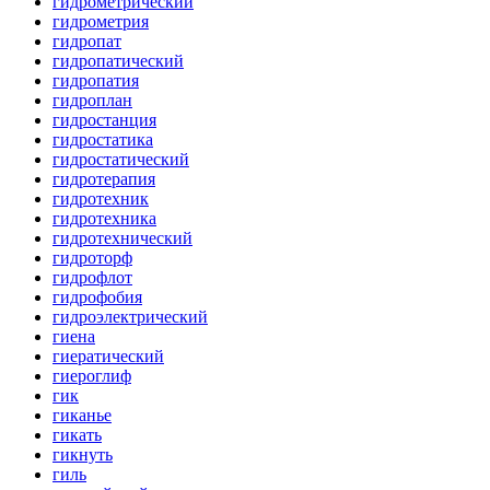
гидрометрический
гидрометрия
гидропат
гидропатический
гидропатия
гидроплан
гидростанция
гидростатика
гидростатический
гидротерапия
гидротехник
гидротехника
гидротехнический
гидроторф
гидрофлот
гидрофобия
гидроэлектрический
гиена
гиератический
гиероглиф
гик
гиканье
гикать
гикнуть
гиль