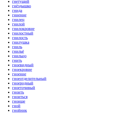
гнетущий
гнёздышко
гнида
гниение
гнилец
гнилой
гнилокровие
гнилостный
гнилость
гнилушка
гниль
гнильё
гнильцо
гнить
гноевидный
гноекровие
гноение
гноеотделительный
гноеродный
гноеточивый
гноить
гноиться
гноище
гной
гнойник