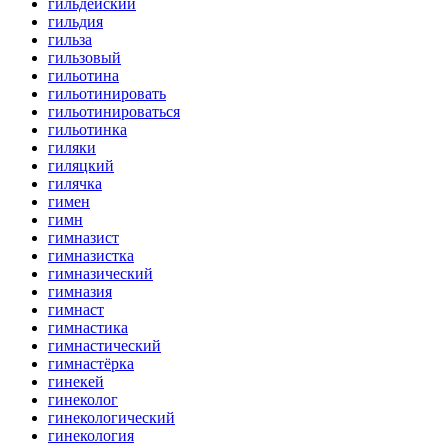
гильдейский
гильдия
гильза
гильзовый
гильотина
гильотинировать
гильотинироваться
гильотинка
гиляки
гиляцкий
гилячка
гимен
гимн
гимназист
гимназистка
гимназический
гимназия
гимнаст
гимнастика
гимнастический
гимнастёрка
гинекей
гинеколог
гинекологический
гинекология