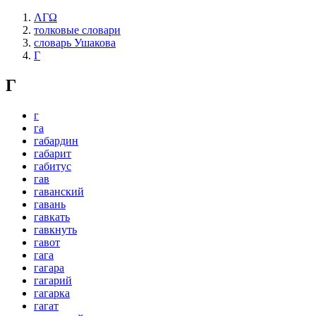
ΛΓΩ
толковые словари
словарь Ушакова
Г
Г
г
га
габардин
габарит
габитус
гав
гаванский
гавань
гавкать
гавкнуть
гавот
гага
гагара
гагарий
гагарка
гагат