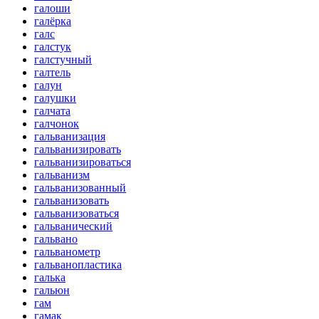
галоши
галёрка
галс
галстук
галстучный
галтель
галун
галушки
галчата
галчонок
гальванизация
гальванизировать
гальванизироваться
гальванизм
гальванизованный
гальванизовать
гальванизоваться
гальванический
гальвано
гальванометр
гальванопластика
галька
гальюн
гам
гамак