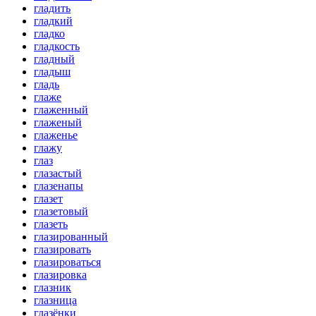
гладить
гладкий
гладко
гладкость
гладный
гладыш
гладь
глаже
глаженный
глаженый
глаженье
глажу
глаз
глазастый
глазенапы
глазет
глазетовый
глазеть
глазированный
глазировать
глазироваться
глазировка
глазник
глазница
глазёнки