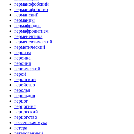
германофобский
германофобство
германский
германцы
гермафродит
гермафродитизм
герменевтика
герменевтический
герметический
героизм
героика
героиня
героический
герой
геройский
геройство
герольд
герольдия
герцог
герцогиня
герцогский
герцогство
гессенская муха
гетера
гетерогенный