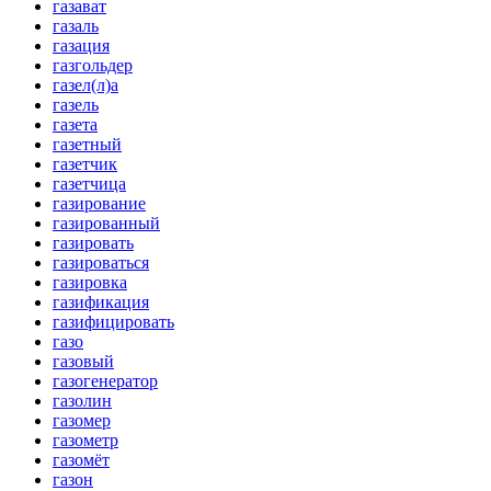
газават
газаль
газация
газгольдер
газел(л)а
газель
газета
газетный
газетчик
газетчица
газирование
газированный
газировать
газироваться
газировка
газификация
газифицировать
газо
газовый
газогенератор
газолин
газомер
газометр
газомёт
газон