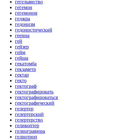
гегельянство
гегемон
гегемония
геджра
гедонизм
гедонистический
геенна
гей
гейзер
гейм
гейша
гекатомба
гекзаметр
гектар
гекто
гектограф
гектографировать
гектографироваться
гектографический
гелертер
гелертерский
гелертерство
геликоптер
гелиогравюра
гелиотроп