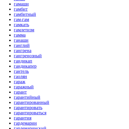
гамаши
гамбит
гамбитный
гам-гам
гамкать
гамлетизм
гамма
ганаши
ганглий
гангрена
гангренозный
гандикап
гандикапер
гантель
гаолян
гараж
гаражный
гарант
гарантийный
гарантированный
гарантировать
гарантироваться
гарантия
гардемарин
гардемаринский