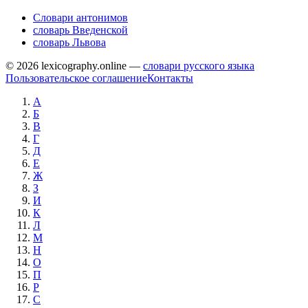
Словари антонимов
словарь Введенской
словарь Львова
© 2026 lexicography.online —
словари русского языка
Пользовательское соглашение
Контакты
А
Б
В
Г
Д
Е
Ж
З
И
К
Л
М
Н
О
П
Р
С