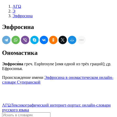
ΛΓΩ
Э
Эвфросина
Эвфросина
Ономастика
Эвфроси́на
греч. Euphrosyne [имя одной из трёх граций];
ср.
Ефросинья.
Происхождение имени
Эвфросина в ономастическом онлайн-
словаре Суперанской
ΛΓΩ
Лексикографический интернет-портал: онлайн-словари
русского языка