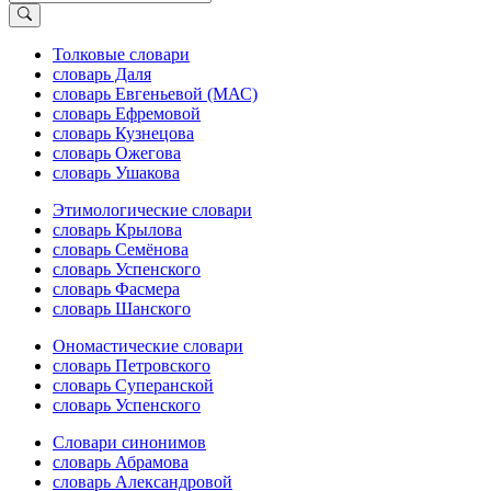
Толковые словари
словарь Даля
словарь Евгеньевой (МАС)
словарь Ефремовой
словарь Кузнецова
словарь Ожегова
словарь Ушакова
Этимологические словари
словарь Крылова
словарь Семёнова
словарь Успенского
словарь Фасмера
словарь Шанского
Ономастические словари
словарь Петровского
словарь Суперанской
словарь Успенского
Словари синонимов
словарь Абрамова
словарь Александровой