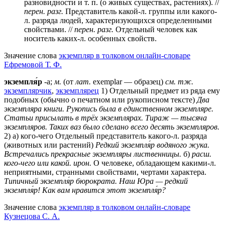
разновидности и т. п. (о живых существах, растениях). //
перен.
разг.
Представитель какой-л. группы или какого-
л. разряда людей, характеризующихся определенными
свойствами. //
перен.
разг.
Отдельный человек как
носитель каких-л. особенных свойств.
Значение слова
экземпляр в толковом онлайн-словаре
Ефремовой Т. Ф.
экземпля́р
-а;
м.
(от
лат.
exemplar — образец)
см. тж.
экземплярчик
,
экземплярец
1) Отдельный предмет из ряда ему
подобных (обычно о печатном или рукописном тексте)
Два
экземпляра книги.
Рукопись была в единственном экземпляре.
Статьи присылать в трёх экземплярах.
Тираж — тысяча
экземпляров.
Таких ваз было сделано всего десять экземпляров.
2) а) кого-чего Отдельный представитель какого-л. разряда
(животных или растений)
Редкий экземпля́р водяного жука.
Встречались прекрасные экземпляры лиственницы.
б)
расш.
кого-чего или какой. ирон.
О человеке, обладающем какими-л.
неприятными, странными свойствами, чертами характера.
Типичный экземпля́р бюрократа.
Наш Юра — редкий
экземпля́р!
Как вам нравится этот экземпля́р?
Значение слова
экземпляр в толковом онлайн-словаре
Кузнецова С. А.