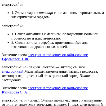
1
электро́н
м.
1. Элементарная
частица
с наименьшим отрицательным
электрическим зарядом.
2
электро́н
м.
1. Сплав алюминия с магнием, обладающий большой
прочностью и пластичностью.
2. Сплав золота и серебра, применявшийся для
изготовления драгоценных вещей.
Значение слова
электрон в толковом онлайн-словаре
Ефремовой Т. Ф.
электро́н
-а;
м.
(от
греч.
'ēlektron — янтарь)
см. тж.
электронный
Мельчайшая элементарная частица вещества,
имеющая отрицательный электрический заряд.
Поток
электронов.
Значение слова
электрон в толковом онлайн-словаре
Кузнецова С. А.
электро́н
, -а,
м.
(спец.). Элементарная частица с наименьшим
отрицательным электрическим зарядом. ||
прил.
электро́нный
,