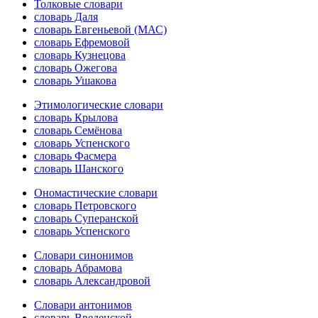
Толковые словари
словарь Даля
словарь Евгеньевой (МАС)
словарь Ефремовой
словарь Кузнецова
словарь Ожегова
словарь Ушакова
Этимологические словари
словарь Крылова
словарь Семёнова
словарь Успенского
словарь Фасмера
словарь Шанского
Ономастические словари
словарь Петровского
словарь Суперанской
словарь Успенского
Словари синонимов
словарь Абрамова
словарь Александровой
Словари антонимов
словарь Введенской