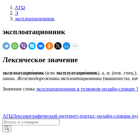
ΛΓΩ
Э
эксплоатационник
эксплоатационник
Лексическое значение
эксплоатацио́нник
(или
эксплуатацио́нник
), а,
м
. (нов. спец
линии. Железнодорожники-эксплоатационники
(машинисты, нач
Значение слова
эксплоатационник в толковом онлайн-словаре 
ΛΓΩ
Лексикографический интернет-портал: онлайн-словари ру