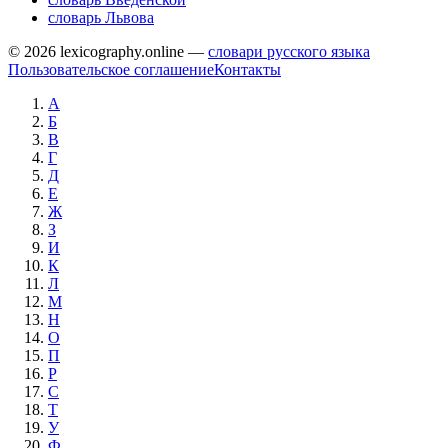
словарь Львова
© 2026 lexicography.online —
словари русского языка
Пользовательское соглашение
Контакты
А
Б
В
Г
Д
Е
Ж
З
И
К
Л
М
Н
О
П
Р
С
Т
У
Ф