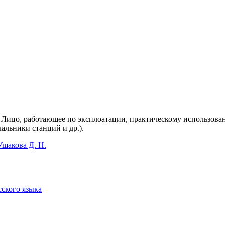
.). Лицо, работающее по эксплоатации, практическому использова
альники станций и др.).
Ушакова Д. Н.
сского языка