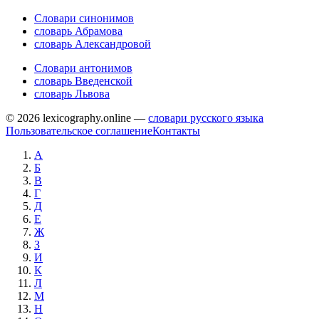
Словари синонимов
словарь Абрамова
словарь Александровой
Словари антонимов
словарь Введенской
словарь Львова
© 2026 lexicography.online —
словари русского языка
Пользовательское соглашение
Контакты
А
Б
В
Г
Д
Е
Ж
З
И
К
Л
М
Н