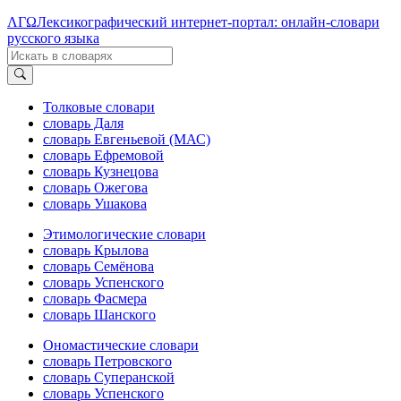
ΛΓΩ
Лексикографический интернет-портал: онлайн-словари
русского языка
Толковые словари
словарь Даля
словарь Евгеньевой (МАС)
словарь Ефремовой
словарь Кузнецова
словарь Ожегова
словарь Ушакова
Этимологические словари
словарь Крылова
словарь Семёнова
словарь Успенского
словарь Фасмера
словарь Шанского
Ономастические словари
словарь Петровского
словарь Суперанской
словарь Успенского