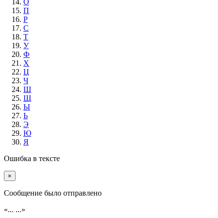
О
П
Р
С
Т
У
Ф
Х
Ц
Ч
Ш
Щ
Ы
Ь
Э
Ю
Я
Ошибка в тексте
×
Cообщение было отправлено
«...
...»