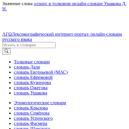
Значение слова
эллипс в толковом онлайн-словаре Ушакова Д.
Н.
ΛΓΩ
Лексикографический интернет-портал: онлайн-словари
русского языка
Толковые словари
словарь Даля
словарь Евгеньевой (МАС)
словарь Ефремовой
словарь Кузнецова
словарь Ожегова
словарь Ушакова
Этимологические словари
словарь Крылова
словарь Семёнова
словарь Успенского
словарь Фасмера
словарь Шанского