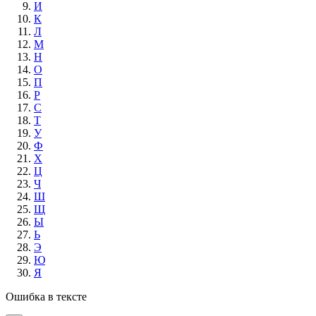
И
К
Л
М
Н
О
П
Р
С
Т
У
Ф
Х
Ц
Ч
Ш
Щ
Ы
Ь
Э
Ю
Я
Ошибка в тексте