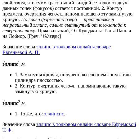
свойством, что сумма расстояний каждой ее точки от двух
данных точек (фокусов) остается постоянной.
2
. Контур
предмета, очертания чего-л., напоминающего эту замкнутую
кривую.
По своей форме это озеро — представляет
неправильный эллипс, сильно вытянутый от юго-запада к
северо-востоку
. Пржевальский, От Кульджи за Тянь-Шань и
на Лобнор. [Греч. ’έλλειψις]
Значение слова
эллипс в толковом онлайн-словаре
Евгеньевой А. П.
1
э́ллипс
м.
1. Замкнутая кривая, полученная сечением конуса или
цилиндра плоскостью.
2. Контур, очертания чего-л., напоминающие такую
замкнутую кривую.
2
э́ллипс
м.
1. То же, что:
эллипсис
.
Значение слова
эллипс в толковом онлайн-словаре Ефремовой
Т. Ф.