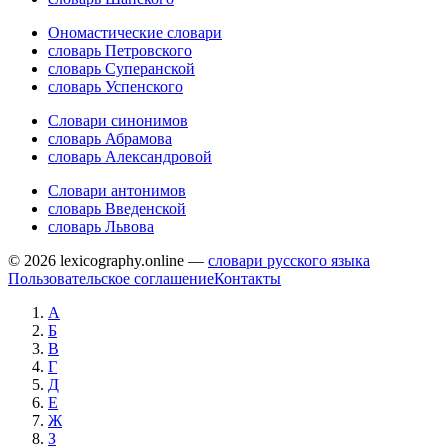
Ономастические словари
словарь Петровского
словарь Суперанской
словарь Успенского
Словари синонимов
словарь Абрамова
словарь Александровой
Словари антонимов
словарь Введенской
словарь Львова
© 2026 lexicography.online —
словари русского языка
Пользовательское соглашение
Контакты
А
Б
В
Г
Д
Е
Ж
З