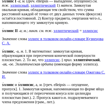
э́ллипс
I
-а;
м.
(
греч.
élleipsis — выпадение, опущение)
см.
тж.
эллипсный
,
эллиптический
1)
матем.
Замкнутая
овальная кривая, обладающая тем свойством, что сумма
расстояний каждой её точки от двух данных точек (фокусов)
остаётся постоянной. 2) Контур предмета, очертания чего-л.,
напоминающего эту замкнутую кривую.
э́ллипс II
-а;
м.
;
лингв.
см. тж.
эллиптический
=
эллипсис
Значение слова
эллипс в толковом онлайн-словаре Кузнецова
С. А.
э́ллипс
, -а,
м.
1. В математике: замкнутая кривая,
образующаяся при пересечения конической поверхности
плоскостью. 2. То же, что
эллипсис
. ||
прил.
эллипти́ческий
,
-ая, -ое.
Эллиптическая орбита
(имеющая форму эллипса).
Значение слова
эллипс в толковом онлайн-словаре Ожегова C.
И.
э́ллипс
и
э́ллипсис
, а,
м
. [греч. elleipsis — опущение,
пропуск].
1
. Замкнутая кривая, напоминающая по форме яйцо
и получающаяся от пересечения конуса или цилиндра
плоскостью (мат.).
2
. Пропуск какого-н. подразумеваемого
члена предложения (грам., лит.).