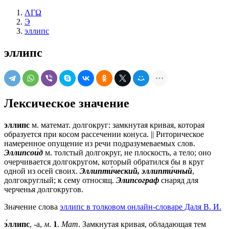
ΛΓΩ
Э
эллипс
эллипс
Лексическое значение
эллипс
м.
математ.
долгокруг: замкнутая кривая, которая
образуется при косом рассечении конуса. || Риторическое
намеренное опущение из речи подразумеваемых слов.
Эллипсои́д
м.
толстый долгокруг, не плоскость, а тело; оно
очерчивается долгокругом, который обратился бы в круг
одной из осей своих.
Эллипти́ческий, эллипти́чный
,
долгокруглый; к сему относящ.
Элипсограф
снаряд для
черченья долгокругов.
Значение слова
эллипс в толковом онлайн-словаре Даля В. И.
э́ллипс
, -а,
м
.
1
.
Мат
. Замкнутая кривая, обладающая тем