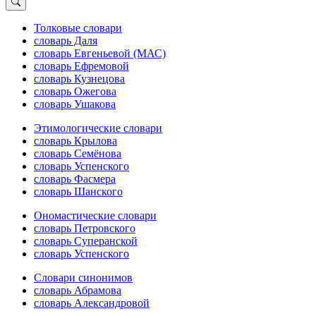
Толковые словари
словарь Даля
словарь Евгеньевой (МАС)
словарь Ефремовой
словарь Кузнецова
словарь Ожегова
словарь Ушакова
Этимологические словари
словарь Крылова
словарь Семёнова
словарь Успенского
словарь Фасмера
словарь Шанского
Ономастические словари
словарь Петровского
словарь Суперанской
словарь Успенского
Словари синонимов
словарь Абрамова
словарь Александровой