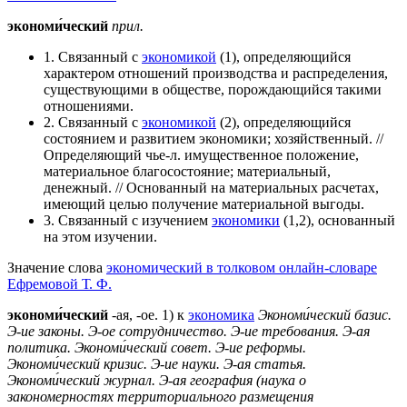
экономи́ческий
прил.
1. Связанный с
экономикой
(1), определяющийся
характером отношений производства и распределения,
существующими в обществе, порождающийся такими
отношениями.
2. Связанный с
экономикой
(2), определяющийся
состоянием и развитием экономики; хозяйственный. //
Определяющий чье-л. имущественное положение,
материальное благосостояние; материальный,
денежный. // Основанный на материальных расчетах,
имеющий целью получение материальной выгоды.
3. Связанный с изучением
экономики
(1,2), основанный
на этом изучении.
Значение слова
экономический в толковом онлайн-словаре
Ефремовой Т. Ф.
экономи́ческий
-ая, -ое. 1) к
экономика
Экономи́ческий базис.
Э-ие законы.
Э-ое сотрудничество.
Э-ие требования.
Э-ая
политика.
Экономи́ческий совет.
Э-ие реформы.
Экономи́ческий кризис.
Э-ие науки.
Э-ая статья.
Экономи́ческий журнал.
Э-ая география (наука о
закономерностях территориального размещения