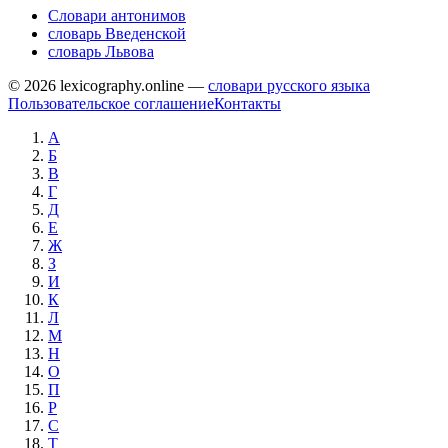
Словари антонимов
словарь Введенской
словарь Львова
© 2026 lexicography.online —
словари русского языка
Пользовательское соглашение
Контакты
А
Б
В
Г
Д
Е
Ж
З
И
К
Л
М
Н
О
П
Р
С
Т