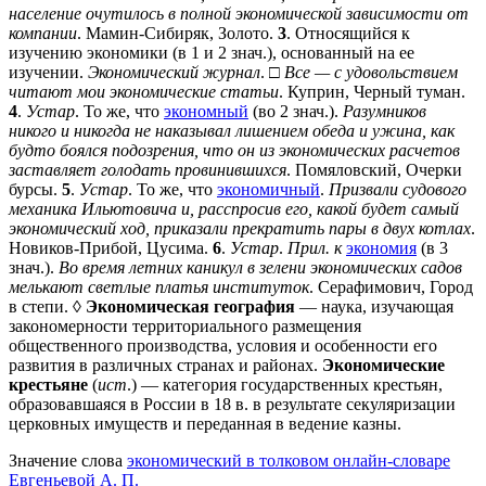
население очутилось в полной экономической зависимости от
компании
. Мамин-Сибиряк, Золото.
3
. Относящийся к
изучению экономики (в 1 и 2 знач.), основанный на ее
изучении.
Экономический журнал
. □
Все — с удовольствием
читают мои экономические статьи
. Куприн, Черный туман.
4
.
Устар
. То же, что
экономный
(во 2 знач.).
Разумников
никого и никогда не наказывал лишением обеда и ужина, как
будто боялся подозрения, что он из экономических расчетов
заставляет голодать провинившихся
. Помяловский, Очерки
бурсы.
5
.
Устар
. То же, что
экономичный
.
Призвали судового
механика Ильютовича и, расспросив его, какой будет самый
экономический ход, приказали прекратить пары в двух котлах
.
Новиков-Прибой, Цусима.
6
.
Устар
.
Прил. к
экономия
(в 3
знач.).
Во время летних каникул в зелени экономических садов
мелькают светлые платья институток
. Серафимович, Город
в степи. ◊
Экономическая география
— наука, изучающая
закономерности территориального размещения
общественного производства, условия и особенности его
развития в различных странах и районах.
Экономические
крестьяне
(
ист
.) — категория государственных крестьян,
образовавшаяся в России в 18 в. в результате секуляризации
церковных имуществ и переданная в ведение казны.
Значение слова
экономический в толковом онлайн-словаре
Евгеньевой А. П.