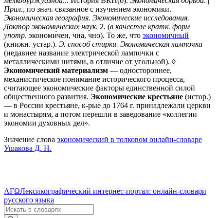
мелкобуржуазной
... История ВКП(б).
Экономическая борьба
. ||
Прил
., по знач. связанное с изучением экономики.
Экономическая география. Экономические исследования.
Доктор экономических наук
.
2
. (
в качестве кратк. форм
употр
. экономи́чен, чна, чно). То же, что
экономичный
(книжн. устар.).
Э. способ стирки. Экономическая лампочка
(недавнее название электрической лампочки с
металлическими нитями, в отличие от угольной). ◊
Экономический материализм
— одностороннее,
механистическое понимание исторического процесса,
считающее экономические факторы единственной силой
общественного развития.
Экономические крестьяне
(истор.)
— в России крестьяне, к-рые до 1764 г. принадлежали церкви
и монастырям, а потом перешли в заведование «коллегии
экономии духовных дел».
Значение слова
экономический в толковом онлайн-словаре
Ушакова Д. Н.
ΛΓΩ
Лексикографический интернет-портал: онлайн-словари
русского языка