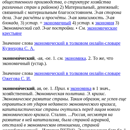
общественного производства, о структуре хозяйства
различных стран и районов)
2) Материальный, денежный;
связанный с материальным благосостоянием.
Э-ая сторона
дела.
Э-ие расчёты и просчёты.
Э-ая зависимость.
Э-ая
блокада.
3)
устар.
=
экономичный
4)
устар.
к
экономия
3)
Экономи́ческий сад.
Э-ие постройки.
•
См.
экономические
крестьяне
Значение слова
экономический в толковом онлайн-словаре
Кузнецова С. А.
экономи́ческий
, -ая, -ое. 1.
см.
экономика
. 2. То же, что
экономичный (устар.).
Значение слова
экономический в толковом онлайн-словаре
Ожегова C. И.
экономи́ческий
, ая, ое.
1
.
Прил. к
экономика
в 1 знач.,
хозяйственный.
Экономическая политика. Э. кризис.
Экономическое развитие страны. Таким образом, не успев еще
оправиться от ударов недавнего экономического кризиса,
капиталистические страны очутились перед лицом нового
экономического кризиса
. Сталин.
...Россия, несмотря на
развитие в ней капитализма, была страной аграрной,
отсталой в экономическом отношении, страной