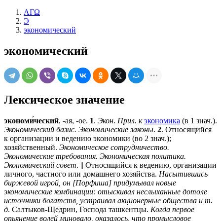
ΛΓΩ
Э
экономический
экономический
Лексическое значение
экономи́ческий
, -ая, -ое.
1
.
Экон
.
Прил. к
экономика
(в 1 знач.).
Экономический базис. Экономические законы
.
2
. Относящийся
к организации и ведению экономики (во 2 знач.);
хозяйственный.
Экономическое сотрудничество.
Экономические требования. Экономическая политика.
Экономический совет
. || Относящийся к ведению, организации
личного, частного или домашнего хозяйства.
Насытившись
биржевой игрой, он [Порфиша] придумывал новые
экономические комбинации: отыскивал неслыханные дотоле
источники богатств, устраивал акционерные общества и т.
д
. Салтыков-Щедрин, Господа ташкентцы.
Когда первое
опьянение волей миновало, оказалось, что промысловое