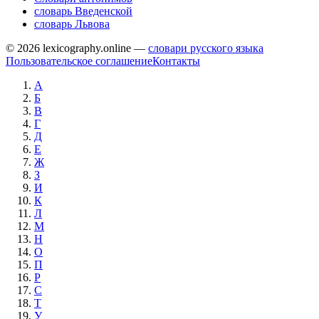
словарь Введенской
словарь Львова
© 2026 lexicography.online —
словари русского языка
Пользовательское соглашение
Контакты
А
Б
В
Г
Д
Е
Ж
З
И
К
Л
М
Н
О
П
Р
С
Т
У