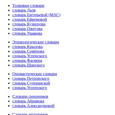
Толковые словари
словарь Даля
словарь Евгеньевой (МАС)
словарь Ефремовой
словарь Кузнецова
словарь Ожегова
словарь Ушакова
Этимологические словари
словарь Крылова
словарь Семёнова
словарь Успенского
словарь Фасмера
словарь Шанского
Ономастические словари
словарь Петровского
словарь Суперанской
словарь Успенского
Словари синонимов
словарь Абрамова
словарь Александровой
Словари антонимов