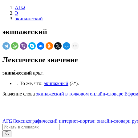
ΛΓΩ
Э
экипажеский
экипажеский
Лексическое значение
экипа́жеский
прил.
1. То же, что:
экипажный
(3*).
Значение слова
экипажеский в толковом онлайн-словаре Ефрем
ΛΓΩ
Лексикографический интернет-портал: онлайн-словари ру