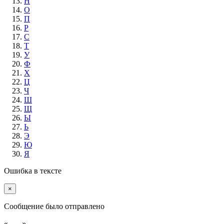
Н
О
П
Р
С
Т
У
Ф
Х
Ц
Ч
Ш
Щ
Ы
Ь
Э
Ю
Я
Ошибка в тексте
×
Cообщение было отправлено
«...
...»