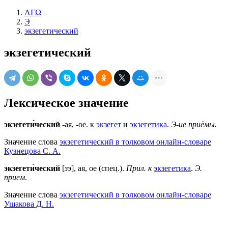
ΛΓΩ
Э
экзегетический
экзегетический
Лексическое значение
экзегети́ческий
-ая, -ое. к
экзегет
и
экзегетика
.
Э-ие приёмы.
Значение слова
экзегетический в толковом онлайн-словаре
Кузнецова С. А.
экзегети́ческий
[
зэ
], ая, ое (спец.).
Прил. к
экзегетика
.
Э.
прием
.
Значение слова
экзегетический в толковом онлайн-словаре
Ушакова Д. Н.