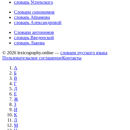
словарь Успенского
Словари синонимов
словарь Абрамова
словарь Александровой
Словари антонимов
словарь Введенской
словарь Львова
© 2026 lexicography.online —
словари русского языка
Пользовательское соглашение
Контакты
А
Б
В
Г
Д
Е
Ж
З
И
К
Л
М