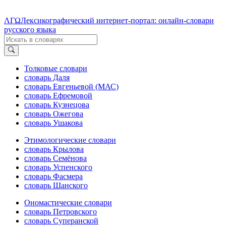
ΛΓΩ
Лексикографический интернет-портал: онлайн-словари
русского языка
Толковые словари
словарь Даля
словарь Евгеньевой (МАС)
словарь Ефремовой
словарь Кузнецова
словарь Ожегова
словарь Ушакова
Этимологические словари
словарь Крылова
словарь Семёнова
словарь Успенского
словарь Фасмера
словарь Шанского
Ономастические словари
словарь Петровского
словарь Суперанской