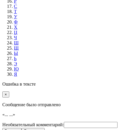
Р
С
Т
У
Ф
Х
Ц
Ч
Ш
Щ
Ы
Ь
Э
Ю
Я
Ошибка в тексте
×
Cообщение было отправлено
«...
...»
Необязательный комментарий: