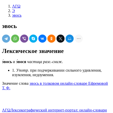
ΛΓΩ
Э
эвось
эвось
Лексическое значение
э́вось
и
э́вося
частица
разг.-сниж.
1.
Употр.
при подчеркивании сильного удивления,
изумления, недоумения.
Значение слова
эвось в толковом онлайн-словаре Ефремовой
Т. Ф.
ΛΓΩ
Лексикографический интернет-портал: онлайн-словари