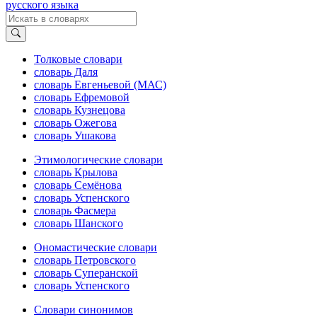
русского языка
Толковые словари
словарь Даля
словарь Евгеньевой (МАС)
словарь Ефремовой
словарь Кузнецова
словарь Ожегова
словарь Ушакова
Этимологические словари
словарь Крылова
словарь Семёнова
словарь Успенского
словарь Фасмера
словарь Шанского
Ономастические словари
словарь Петровского
словарь Суперанской
словарь Успенского
Словари синонимов