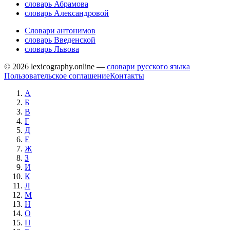
словарь Абрамова
словарь Александровой
Словари антонимов
словарь Введенской
словарь Львова
© 2026 lexicography.online —
словари русского языка
Пользовательское соглашение
Контакты
А
Б
В
Г
Д
Е
Ж
З
И
К
Л
М
Н
О
П