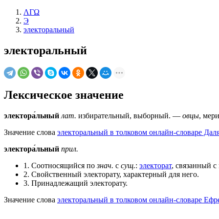
ΛΓΩ
Э
электоральный
электоральный
Лексическое значение
электора́льный
лат.
избирательный, выборный. —
овцы
, мер
Значение слова
электоральный в толковом онлайн-словаре Даля
электора́льный
прил.
1. Соотносящийся по
знач.
с
сущ.
:
электорат
, связанный с
2. Свойственный электорату, характерный для него.
3. Принадлежащий электорату.
Значение слова
электоральный в толковом онлайн-словаре Ефр