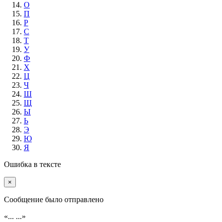
О
П
Р
С
Т
У
Ф
Х
Ц
Ч
Ш
Щ
Ы
Ь
Э
Ю
Я
Ошибка в тексте
×
Cообщение было отправлено
«...
...»