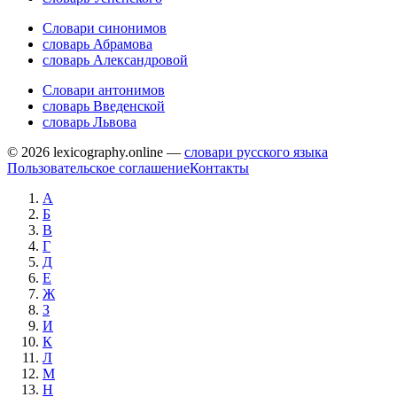
Словари синонимов
словарь Абрамова
словарь Александровой
Словари антонимов
словарь Введенской
словарь Львова
© 2026 lexicography.online —
словари русского языка
Пользовательское соглашение
Контакты
А
Б
В
Г
Д
Е
Ж
З
И
К
Л
М
Н