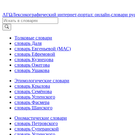
ΛΓΩ
Лексикографический интернет-портал: онлайн-словари ру
Толковые словари
словарь Даля
словарь Евгеньевой (МАС)
словарь Ефремовой
словарь Кузнецова
словарь Ожегова
словарь Ушакова
Этимологические словари
словарь Крылова
словарь Семёнова
словарь Успенского
словарь Фасмера
словарь Шанского
Ономастические словари
словарь Петровского
словарь Суперанской
словарь Успенского