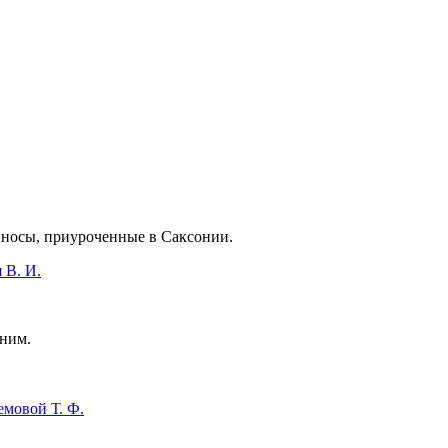
иносы, приуроченные в Саксонии.
 В. И.
 ним.
емовой Т. Ф.