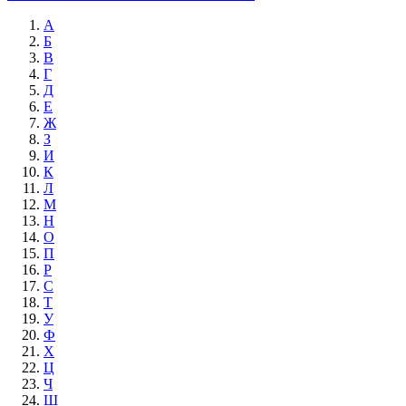
А
Б
В
Г
Д
Е
Ж
З
И
К
Л
М
Н
О
П
Р
С
Т
У
Ф
Х
Ц
Ч
Ш