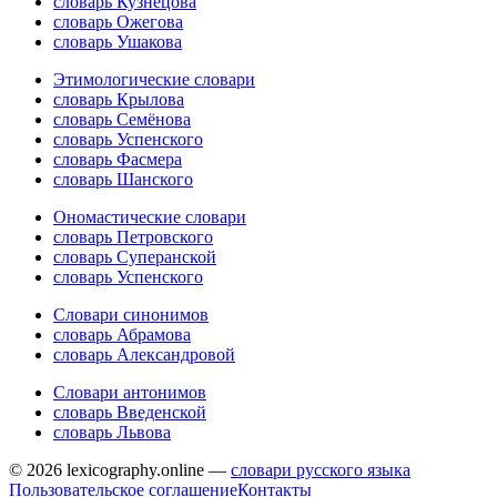
словарь Кузнецова
словарь Ожегова
словарь Ушакова
Этимологические словари
словарь Крылова
словарь Семёнова
словарь Успенского
словарь Фасмера
словарь Шанского
Ономастические словари
словарь Петровского
словарь Суперанской
словарь Успенского
Словари синонимов
словарь Абрамова
словарь Александровой
Словари антонимов
словарь Введенской
словарь Львова
© 2026 lexicography.online —
словари русского языка
Пользовательское соглашение
Контакты