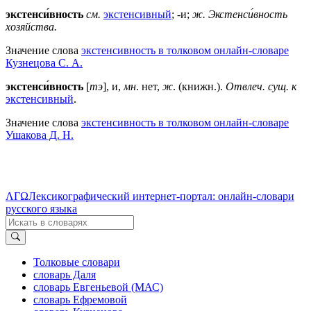
экстенси́вность
см.
экстенсивный
; -и;
ж.
Экстенси́вность
хозяйства.
Значение слова
экстенсивность в толковом онлайн-словаре
Кузнецова С. А.
экстенси́вность
[
тэ
], и,
мн
. нет,
ж
. (книжн.).
Отвлеч. сущ. к
экстенсивный
.
Значение слова
экстенсивность в толковом онлайн-словаре
Ушакова Д. Н.
ΛΓΩ
Лексикографический интернет-портал: онлайн-словари
русского языка
Толковые словари
словарь Даля
словарь Евгеньевой (МАС)
словарь Ефремовой