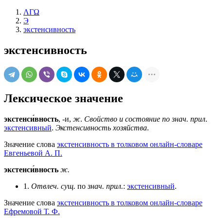
ΛΓΩ
Э
экстенсивность
экстенсивность
Лексическое значение
экстенси́вность
, -и,
ж
.
Свойство и состояние по знач. прил
.
экстенсивный
.
Экстенсивность хозяйства
.
Значение слова
экстенсивность в толковом онлайн-словаре
Евгеньевой А. П.
экстенси́вность
ж.
1.
Отвлеч.
сущ.
по
знач.
прил.
:
экстенсивный
.
Значение слова
экстенсивность в толковом онлайн-словаре
Ефремовой Т. Ф.