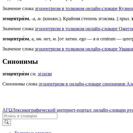
Значение слова
эгоцентризм в толковом онлайн-словаре Кузнец
эгоцентри́зм
, -а,
м.
(книжн.). Крайняя степень эгоизма. ||
прил.
Значение слова
эгоцентризм в толковом онлайн-словаре Ожегов
эгоцентри́зм
, а,
мн
. нет,
м
. [от латин. ego — я и centrum — цен
Значение слова
эгоцентризм в толковом онлайн-словаре Ушаков
Синонимы
эгоцентри́зм
см.
эгоизм
Синонимы слова
эгоцентризм в онлайн-словаре синонимов Але
ΛΓΩ
Лексикографический интернет-портал: онлайн-словари ру