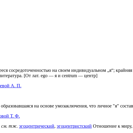
ееся сосредоточенностью на своем индивидуальном „я“; крайняя
литература. [От лат. ego — я и centrum — центр]
евой А. П.
образовавшаяся на основе умозаключения, что личное "я" состав
вой Т. Ф.
см. тж.
эгоцентрический
,
эгоцентристский
Отношение к миру, 