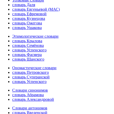
Толковые словари
словарь Даля
словарь Евгеньевой (МАС)
словарь Ефремовой
словарь Кузнецова
словарь Ожегова
словарь Ушакова
Этимологические словари
словарь Крылова
словарь Семёнова
словарь Успенского
словарь Фасмера
словарь Шанского
Ономастические словари
словарь Петровского
словарь Суперанской
словарь Успенского
Словари синонимов
словарь Абрамова
словарь Александровой
Словари антонимов
словарь Введенской