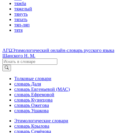
тяжба
тяжелый
тянуть
тяпать
тяп-ляп
тятя
ΛΓΩ
Этимологический онлайн-словарь русского языка
Шанского Н. М.
Толковые словари
словарь Даля
словарь Евгеньевой (МАС)
словарь Ефремовой
словарь Кузнецова
словарь Ожегова
словарь Ушакова
Этимологические словари
словарь Крылова
словарь Семёнова