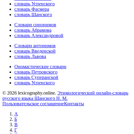
словарь Успенского
словарь Фасмера
словарь Шанского
Словари синонимов
словарь Абрамова
словарь Александровой
Словари антонимов
словарь Введенской
словарь Львова
Ономастические словари
словарь Петровского
словарь Суперанской
словарь Успенского
© 2026 lexicography.online.
Этимологический онлайн-словарь
русского языка Шанского Н. М.
Пользовательское соглашение
Контакты
А
Б
В
Г