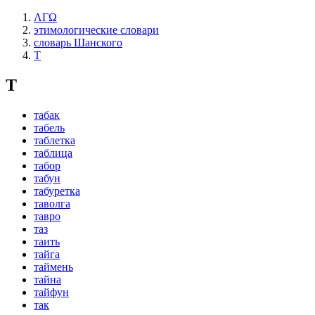
ΛΓΩ
этимологические словари
словарь Шанского
Т
Т
табак
табель
таблетка
таблица
табор
табун
табуретка
таволга
тавро
таз
таить
тайга
таймень
тайна
тайфун
так