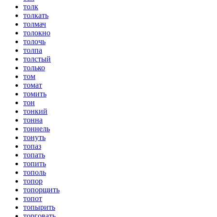
толк
толкать
толмач
толокно
толочь
толпа
толстый
только
том
томат
томить
тон
тонкий
тонна
тоннель
тонуть
топаз
топать
топить
тополь
топор
топорщить
топот
топырить
торговать