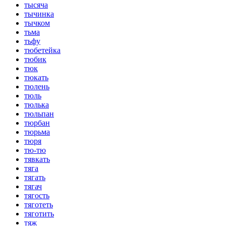
тысяча
тычинка
тычком
тьма
тьфу
тюбетейка
тюбик
тюк
тюкать
тюлень
тюль
тюлька
тюльпан
тюрбан
тюрьма
тюря
тю-тю
тявкать
тяга
тягать
тягач
тягость
тяготеть
тяготить
тяж