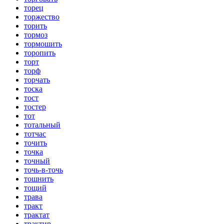
торец
торжество
торить
тормоз
тормошить
торопить
торт
торф
торчать
тоска
тост
тостер
тот
тотальный
тотчас
точить
точка
точный
точь-в-точь
тошнить
тощий
трава
тракт
трактат
трактир