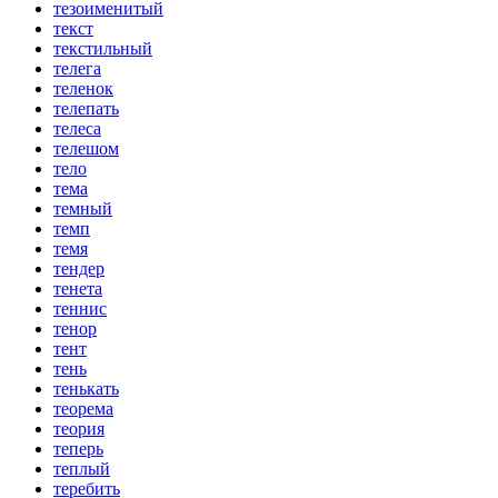
тезоименитый
текст
текстильный
телега
теленок
телепать
телеса
телешом
тело
тема
темный
темп
темя
тендер
тенета
теннис
тенор
тент
тень
тенькать
теорема
теория
теперь
теплый
теребить