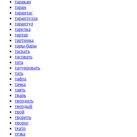
таракан
таран
тарантас
тарантелла
тарантул
тарелка
тартар
тартинка
тары-бары
таскать
тасовать
тата
татуировать
тать
тафта
тачка
таять
тварь
твердить
твердый
твой
творить
творог
театр
тезка