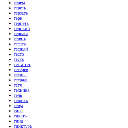
терем
тереть
терзать
терн
терпеть
терпкий
терраса
терять
тесать
тесный
тесто
тесть
тет-а-тет
тетерев
тетива
тетрадь
тетя
техника
течь
тешить
теща
тигр
тикать
тина
тинктура