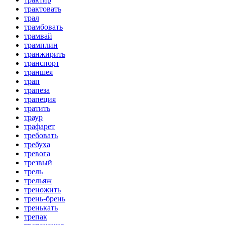
трактовать
трал
трамбовать
трамвай
трамплин
транжирить
транспорт
траншея
трап
трапеза
трапеция
тратить
траур
трафарет
требовать
требуха
тревога
трезвый
трель
трельяж
треножить
трень-брень
тренькать
трепак