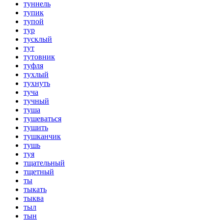
туннель
тупик
тупой
тур
тусклый
тут
тутовник
туфля
тухлый
тухнуть
туча
тучный
туша
тушеваться
тушить
тушканчик
тушь
туя
тщательный
тщетный
ты
тыкать
тыква
тыл
тын