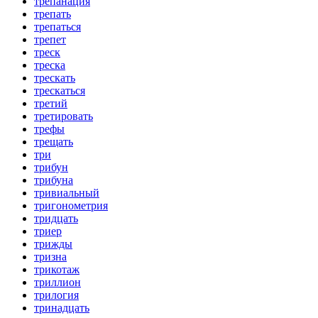
трепанация
трепать
трепаться
трепет
треск
треска
трескать
трескаться
третий
третировать
трефы
трещать
три
трибун
трибуна
тривиальный
тригонометрия
тридцать
триер
трижды
тризна
трикотаж
триллион
трилогия
тринадцать