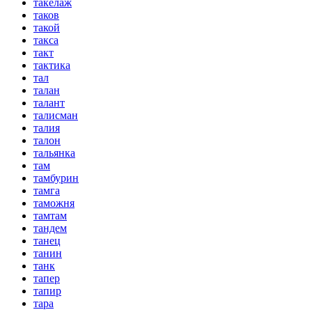
такелаж
таков
такой
такса
такт
тактика
тал
талан
талант
талисман
талия
талон
тальянка
там
тамбурин
тамга
таможня
тамтам
тандем
танец
танин
танк
тапер
тапир
тара