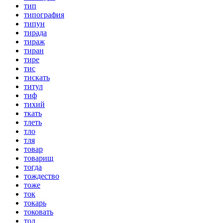
тип
типография
типун
тирада
тираж
тиран
тире
тис
тискать
титул
тиф
тихий
ткать
тлеть
тло
тля
товар
товарищ
тогда
тождество
тоже
ток
токарь
токовать
тол