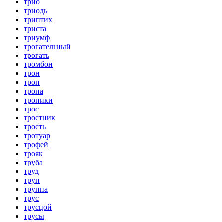
трио
триодь
триптих
триста
триумф
трогательный
трогать
тромбон
трон
троп
тропа
тропики
трос
тростник
трость
тротуар
трофей
трояк
труба
труд
труп
труппа
трус
трусцой
трусы