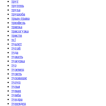
трут
трутень
труха
трущоба
трын-трава
трюфель
тряпка
трясогузка
трясти
тс!
туалет
тугой
туда
тужить
тужурка
туз
туземец
тузить
туловище
тулуп
тулья
туман
тумба
тундра
тунеядец