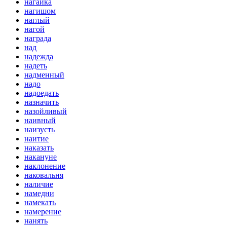
нагайка
нагишом
наглый
нагой
награда
над
надежда
надеть
надменный
надо
надоедать
назначить
назойливый
наивный
наизусть
наитие
наказать
накануне
наклонение
наковальня
наличие
намедни
намекать
намерение
нанять