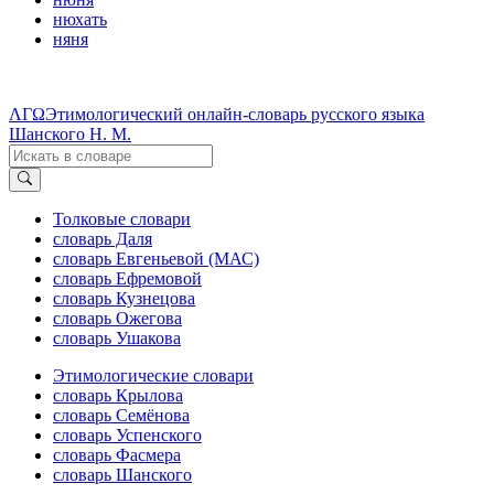
нюхать
няня
ΛΓΩ
Этимологический онлайн-словарь русского языка
Шанского Н. М.
Толковые словари
словарь Даля
словарь Евгеньевой (МАС)
словарь Ефремовой
словарь Кузнецова
словарь Ожегова
словарь Ушакова
Этимологические словари
словарь Крылова
словарь Семёнова
словарь Успенского
словарь Фасмера
словарь Шанского