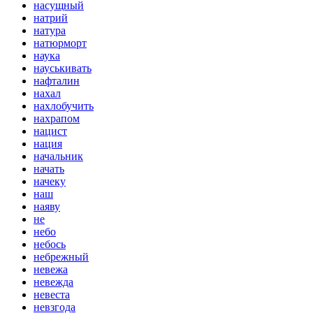
насущный
натрий
натура
натюрморт
наука
науськивать
нафталин
нахал
нахлобучить
нахрапом
нацист
нация
начальник
начать
начеку
наш
наяву
не
небо
небось
небрежный
невежа
невежда
невеста
невзгода