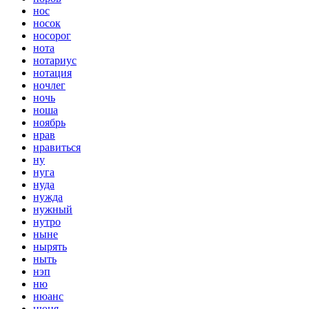
нос
носок
носорог
нота
нотариус
нотация
ночлег
ночь
ноша
ноябрь
нрав
нравиться
ну
нуга
нуда
нужда
нужный
нутро
ныне
нырять
ныть
нэп
ню
нюанс
нюня