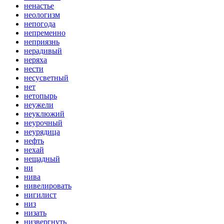
ненастье
неологизм
непогода
непременно
неприязнь
нерадивый
неряха
нести
несусветный
нет
нетопырь
неужели
неуклюжий
неурочный
неурядица
нефть
нехай
нещадный
ни
нива
нивелировать
нигилист
низ
низать
низвергнуть