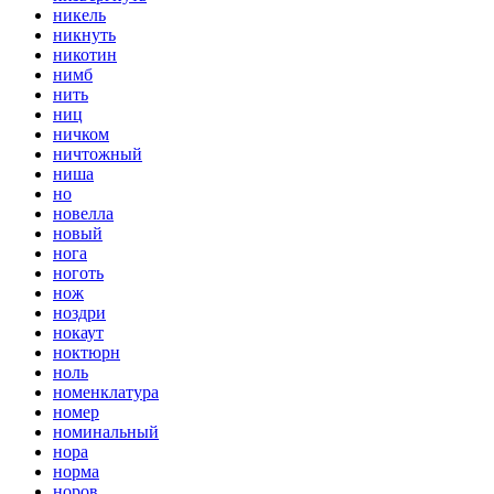
никель
никнуть
никотин
нимб
нить
ниц
ничком
ничтожный
ниша
но
новелла
новый
нога
ноготь
нож
ноздри
нокаут
ноктюрн
ноль
номенклатура
номер
номинальный
нора
норма
норов