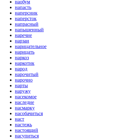
наобум
напасть
наперсник
наперсток
напрасный
напыщенный
наречие
нарзан
нарицательное
нарицать
наркоз
наркотик
народ
нарочитый
нарочно
нарты
наружу
насекомое
наследие
насмарку
насобачиться
наст
настежь
настоящий
насупиться