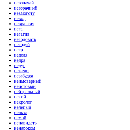
невзначай
невзрачный
невмоготу
невод
невралгия
нега
негатив
негодовать
негодяй
негр
неделя
недра
недуг
нежели
незабудка
неимоверный
неистовый
нейтральный
некий
некролог
нелепый
нельзя
немой
ненавидеть
ненароком