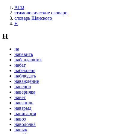
ΛΓΩ
этимологические словари
словарь Шанского
Н
Н
на
набавить
набалдашник
набат
набекрень
наблюдать
наваждение
наверно
наверняка
навет
навзничь
навзрыд
навигация
навоз
наволочка
навык