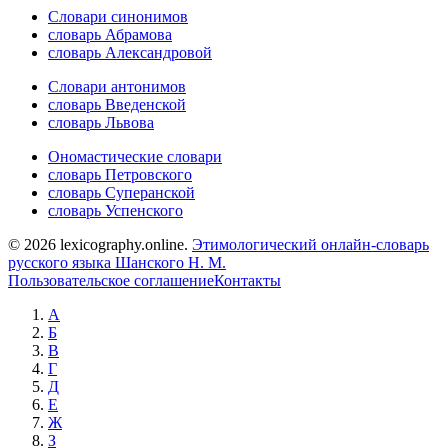
Словари синонимов
словарь Абрамова
словарь Александровой
Словари антонимов
словарь Введенской
словарь Львова
Ономастические словари
словарь Петровского
словарь Суперанской
словарь Успенского
© 2026 lexicography.online.
Этимологический онлайн-словарь
русского языка Шанского Н. М.
Пользовательское соглашение
Контакты
А
Б
В
Г
Д
Е
Ж
З