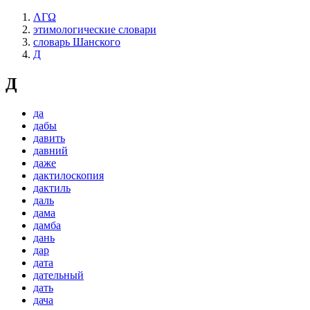
ΛΓΩ
этимологические словари
словарь Шанского
Д
Д
да
дабы
давить
давний
даже
дактилоскопия
дактиль
даль
дама
дамба
дань
дар
дата
дательный
дать
дача