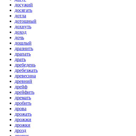
досужий
досягать
дотла
дотошный
дохнуть
доход
дочь
дошлый
дразнить
драпать
драть
дребедень
дребезжать
древесина
древний
дрейф
дрейфить
дремать
дробить
дрова
дрожать
дрожжи
дрожки
дрозд
дротик