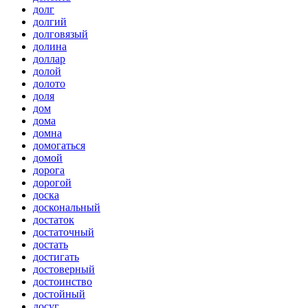
долг
долгий
долговязый
долина
доллар
долой
долото
доля
дом
дома
домна
домогаться
домой
дорога
дорогой
доска
доскональный
достаток
достаточный
достать
достигать
достоверный
достоинство
достойный
досуг