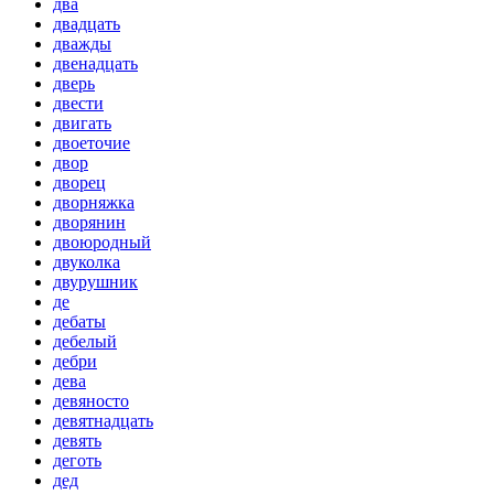
два
двадцать
дважды
двенадцать
дверь
двести
двигать
двоеточие
двор
дворец
дворняжка
дворянин
двоюродный
двуколка
двурушник
де
дебаты
дебелый
дебри
дева
девяносто
девятнадцать
девять
деготь
дед