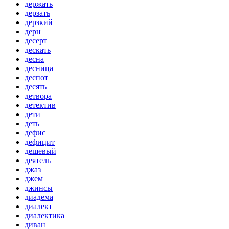
держать
дерзать
дерзкий
дерн
десерт
дескать
десна
десница
деспот
десять
детвора
детектив
дети
деть
дефис
дефицит
дешевый
деятель
джаз
джем
джинсы
диадема
диалект
диалектика
диван