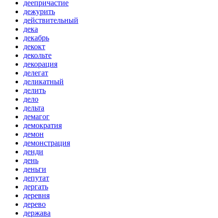
деепричастие
дежурить
действительный
дека
декабрь
декокт
декольте
декорация
делегат
деликатный
делить
дело
дельта
демагог
демократия
демон
демонстрация
денди
день
деньги
депутат
дергать
деревня
дерево
держава