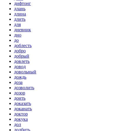
дифтонг
длань
длина
длить
для
дневник
дно
до
доблесть
добро
добрый
довлеть
довод
довольный
дождь
доза
дозволить
дозор
доить
доказать
доканать
доктор
докука
дол
долбить