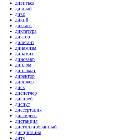
дивиться
дивный
диво
дикий
диктант
диктатура
диктор
дилетант
динамизм
динамит
динозавр
диплом
дипломат
директор
дирижер
диск
диспетчер
дисплей
диспут
диссертация
диссидент
дистанция
дистиллированный
дисциплина
дитя