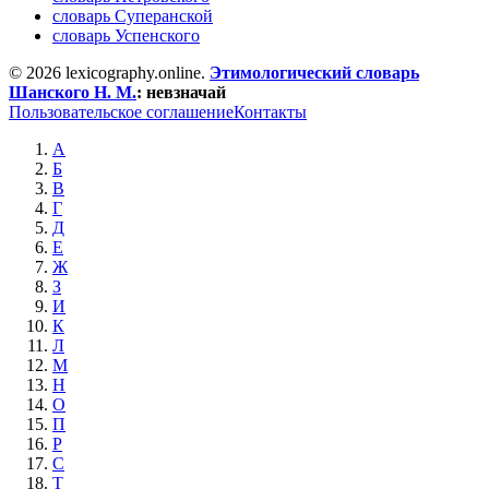
словарь Суперанской
словарь Успенского
© 2026 lexicography.online.
Этимологический словарь
Шанского Н. М.
:
невзначай
Пользовательское соглашение
Контакты
А
Б
В
Г
Д
Е
Ж
З
И
К
Л
М
Н
О
П
Р
С
Т