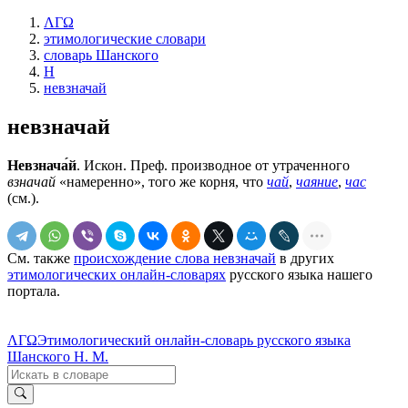
ΛΓΩ
этимологические словари
словарь Шанского
Н
невзначай
невзначай
Невзнача́й
. Искон. Преф. производное от утраченного
взначай
«намеренно», того же корня, что
чай
,
чаяние
,
час
(см.).
См. также
происхождение слова невзначай
в других
этимологических онлайн-словарях
русского языка нашего
портала.
ΛΓΩ
Этимологический онлайн-словарь русского языка
Шанского Н. М.