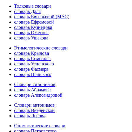
Толковые словари
словарь Даля
словарь Евгеньевой (МАС)
словарь Ефремовой
словарь Кузнецова
словарь Ожегова
словарь Ушакова
Этимологические словари
словарь Крылова
словарь Семёнова
словарь Успенского
словарь Фасмера
словарь Шанского
Словари синонимов
словарь Абрамова
словарь Александровой
Словари антонимов
словарь Введенской
словарь Львова
Ономастические словари
словарь Петровского