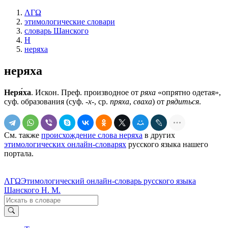
ΛΓΩ
этимологические словари
словарь Шанского
Н
неряха
неряха
Неря́ха
. Искон. Преф. производное от
ряха
«опрятно одетая»,
суф. образования (суф.
-х-
, ср.
пряха
,
сваха
) от
рядиться
.
См. также
происхождение слова неряха
в других
этимологических онлайн-словарях
русского языка нашего
портала.
ΛΓΩ
Этимологический онлайн-словарь русского языка
Шанского Н. М.