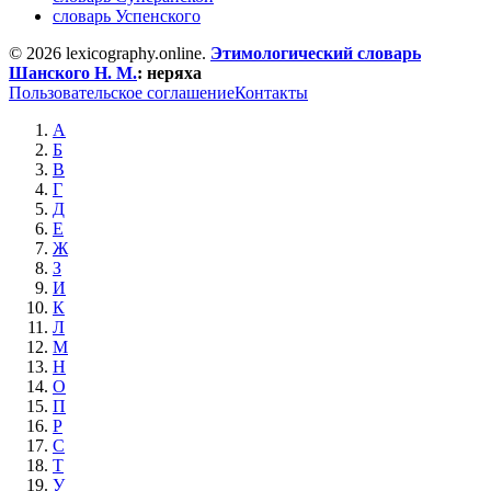
словарь Успенского
© 2026 lexicography.online.
Этимологический словарь
Шанского Н. М.
:
неряха
Пользовательское соглашение
Контакты
А
Б
В
Г
Д
Е
Ж
З
И
К
Л
М
Н
О
П
Р
С
Т
У