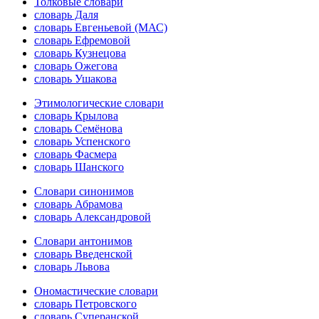
Толковые словари
словарь Даля
словарь Евгеньевой (МАС)
словарь Ефремовой
словарь Кузнецова
словарь Ожегова
словарь Ушакова
Этимологические словари
словарь Крылова
словарь Семёнова
словарь Успенского
словарь Фасмера
словарь Шанского
Словари синонимов
словарь Абрамова
словарь Александровой
Словари антонимов
словарь Введенской
словарь Львова
Ономастические словари
словарь Петровского
словарь Суперанской