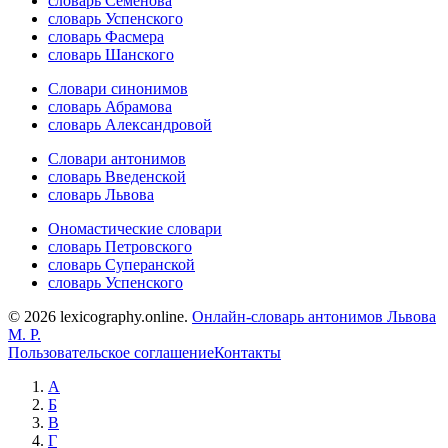
словарь Семёнова
словарь Успенского
словарь Фасмера
словарь Шанского
Словари синонимов
словарь Абрамова
словарь Александровой
Словари антонимов
словарь Введенской
словарь Львова
Ономастические словари
словарь Петровского
словарь Суперанской
словарь Успенского
© 2026 lexicography.online.
Онлайн-словарь антонимов Львова
М. Р.
Пользовательское соглашение
Контакты
А
Б
В
Г