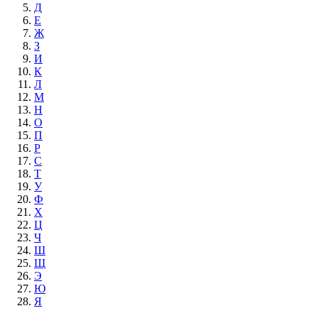
Д
Е
Ж
З
И
К
Л
М
Н
О
П
Р
С
Т
У
Ф
Х
Ц
Ч
Ш
Щ
Э
Ю
Я