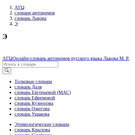
ΛΓΩ
словари антонимов
словарь Львова
Э
Э
ΛΓΩ
Онлайн-словарь антонимов русского языка Львова М. Р.
Толковые словари
словарь Даля
словарь Евгеньевой (МАС)
словарь Ефремовой
словарь Кузнецова
словарь Ожегова
словарь Ушакова
Этимологические словари
словарь Крылова