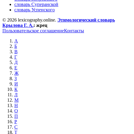
словарь Суперанской
словарь Успенского
© 2026 lexicography.online.
Этимологический словарь
Крылова Г. А.
:
жрец
Пользовательское соглашение
Контакты
А
Б
В
Г
Д
Е
Ж
З
И
К
Л
М
Н
О
П
Р
С
Т