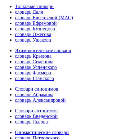
Толковые словари
словарь Даля
словарь Евгеньевой (МАС)
словарь Ефремовой
словарь Кузнецова
словарь Ожегова
словарь Ушакова
Этимологические словари
словарь Крылова
словарь Семёнова
словарь Успенского
словарь Фасмера
словарь Шанского
Словари синонимов
словарь Абрамова
словарь Александровой
Словари антонимов
словарь Введенской
словарь Львова
Ономастические словари
словарь Петровского