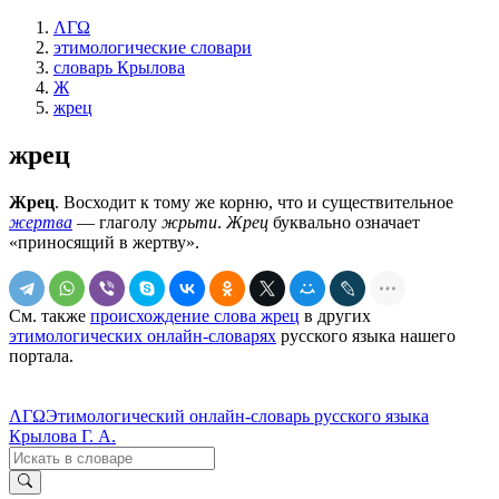
ΛΓΩ
этимологические словари
словарь Крылова
Ж
жрец
жрец
Жрец
. Восходит к тому же корню, что и существительное
жертва
— глаголу
жрьти
.
Жрец
буквально означает
«приносящий в жертву».
См. также
происхождение слова жрец
в других
этимологических онлайн-словарях
русского языка нашего
портала.
ΛΓΩ
Этимологический онлайн-словарь русского языка
Крылова Г. А.