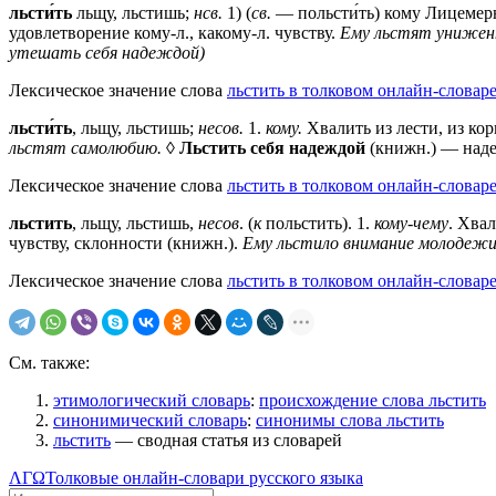
льсти́ть
льщу, льстишь;
нсв.
1) (
св.
— польсти́ть) кому Лицемерн
удовлетворение кому-л., какому-л. чувству.
Ему льстят униженн
утешать себя надеждой)
Лексическое значение слова
льстить в толковом онлайн-словаре
льсти́ть
, льщу, льстишь;
несов.
1.
кому.
Хвалить из лести, из ко
льстят самолюбию.
◊
Льстить себя надеждой
(книжн.) — наде
Лексическое значение слова
льстить в толковом онлайн-словар
льстить
, льщу, льстишь,
несов
. (
к
польстить).
1
.
кому-чему
. Хвал
чувству, склонности (книжн.).
Ему льстило внимание молодежи
Лексическое значение слова
льстить в толковом онлайн-словаре
См. также:
этимологический словарь
:
происхождение слова льстить
синонимический словарь
:
синонимы слова льстить
льстить
— сводная статья из словарей
ΛΓΩ
Толковые онлайн-словари русского языка