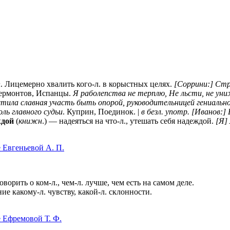
п
. Лицемерно хвалить кого-л. в корыстных целях.
[Соррини:] Ст
Лермонтов, Испанцы.
Я раболепства не терплю, Не льсти, не ун
тила славная участь быть опорой, руководительницей гениально
ль главного судьи
. Куприн, Поединок. |
в безл. употр. [Иванов:
ждой
(
книжн
.) — надеяться на что-л., утешать себя надеждой.
[Я]
 Евгеньевой А. П.
оворить о ком-л., чем-л. лучше, чем есть на самом деле.
ие какому-л. чувству, какой-л. склонности.
е Ефремовой Т. Ф.