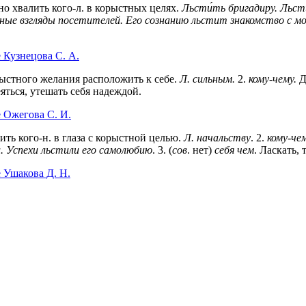
о хвалить кого-л. в корыстных целях.
Льсти́ть бригадиру.
Льсти
ые взгляды посетителей.
Его сознанию льстит знакомство с мо
 Кузнецова С. А.
рыстного желания расположить к себе.
Л. сильным.
2.
кому-чему.
Д
яться, утешать себя надеждой.
е Ожегова C. И.
ить кого-н. в глаза с корыстной целью.
Л. начальству
.
2
.
кому-че
. Успехи льстили его самолюбию
.
3
. (
сов
. нет)
себя чем
. Ласкать,
 Ушакова Д. Н.