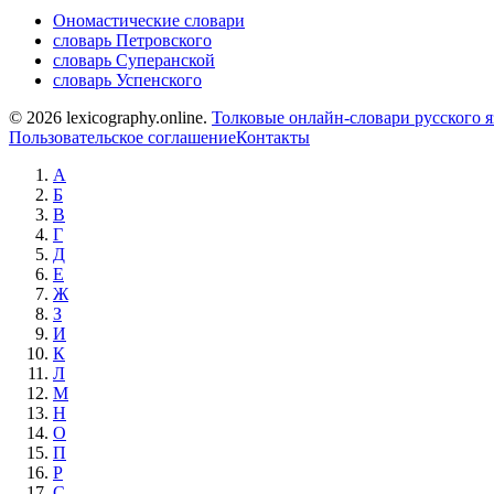
Ономастические словари
словарь Петровского
словарь Суперанской
словарь Успенского
© 2026 lexicography.online.
Толковые онлайн-словари русского 
Пользовательское соглашение
Контакты
А
Б
В
Г
Д
Е
Ж
З
И
К
Л
М
Н
О
П
Р
С