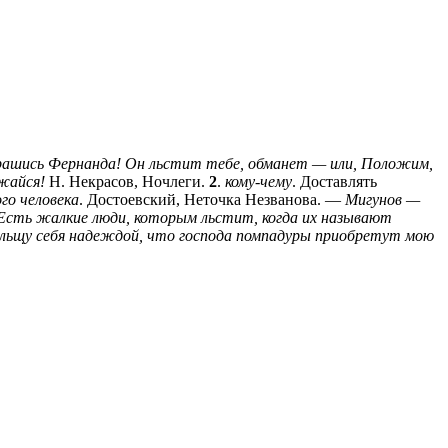
рашись Фернанда! Он льстит тебе, обманет — или, Положим,
ижайся!
Н. Некрасов, Ночлеги.
2
.
кому-чему
. Доставлять
го человека
. Достоевский, Неточка Незванова. —
Мигунов —
] Есть жалкие люди, которым льстит, когда их называют
 льщу себя надеждой, что господа помпадуры приобретут мою