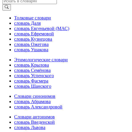
Толковые словари
словарь Даля
словарь Евгеньевой (МАС)
словарь Ефремовой
словарь Кузнецова
словарь Ожегова
словарь Ушакова
Этимологические словари
словарь Крылова
словарь Семёнова
словарь Успенского
словарь Фасмера
словарь Шанского
Словари синонимов
словарь Абрамова
словарь Александровой
Словари антонимов
словарь Введенской
словарь Львова