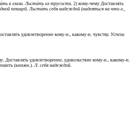
́ть в глаза.
Льсти́ть из трусости.
2) кому-чему Доставлять
дной певицей.
Льсти́ть себя надеждой (надеяться на что-л.,
оставлять удовлетворение кому-н., какому-н. чувству.
Успехи
му
. Доставлять удовлетворение, удовольствие кому-н., какому-н.
 тешить (книжн.).
Л. себя надеждой
.