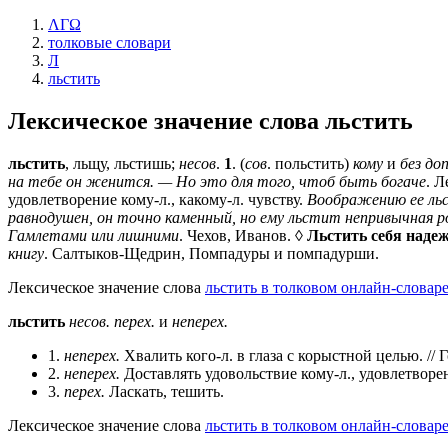
ΛΓΩ
толковые словари
Л
льстить
Лексическое значение слова
льстить
льстить
, льщу, льстишь;
несов
.
1
. (
сов
. польстить)
кому
и
без до
на тебе он женится. — Но это для того, чтоб быть богаче
. 
удовлетворение кому-л., какому-л. чувству.
Воображению ее льс
равнодушен, он точно каменный, но ему льстит непривычная ро
Гамлетами или лишними
. Чехов, Иванов. ◊
Льстить себя наде
книгу
. Салтыков-Щедрин, Помпадуры и помпадурши.
Лексическое значение слова
льстить в толковом онлайн-словаре
льстить
несов.
перех.
и
неперех.
1.
неперех.
Хвалить кого-л. в глаза с корыстной целью. // Г
2.
неперех.
Доставлять удовольствие кому-л., удовлетворен
3.
перех.
Ласкать, тешить.
Лексическое значение слова
льстить в толковом онлайн-словар