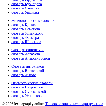
словарь Кузнецова
словарь Ожегова
словарь Ушакова
Этимологические словари
словарь Крылова
словарь Семёнова
словарь Успенского
словарь Фасмера
словарь Шанского
Словари синонимов
словарь Абрамова
словарь Александровой
Словари антонимов
словарь Введенской
словарь Львова
Ономастические словари
словарь Петровского
словарь Суперанской
словарь Успенского
© 2026 lexicography.online.
Толковые онлайн-словари русского