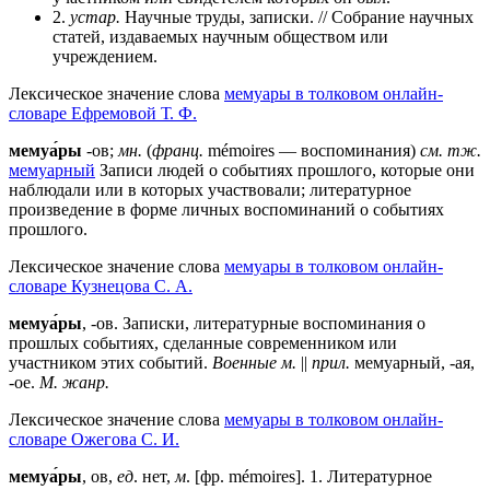
2.
устар.
Научные труды, записки. // Собрание научных
статей, издаваемых научным обществом или
учреждением.
Лексическое значение слова
мемуары в толковом онлайн-
словаре Ефремовой Т. Ф.
мемуа́ры
-ов;
мн.
(
франц.
mémoires — воспоминания)
см. тж.
мемуарный
Записи людей о событиях прошлого, которые они
наблюдали или в которых участвовали; литературное
произведение в форме личных воспоминаний о событиях
прошлого.
Лексическое значение слова
мемуары в толковом онлайн-
словаре Кузнецова С. А.
мемуа́ры
, -ов. Записки, литературные воспоминания о
прошлых событиях, сделанные современником или
участником этих событий.
Военные м.
||
прил.
мемуарный, -ая,
-ое.
М. жанр.
Лексическое значение слова
мемуары в толковом онлайн-
словаре Ожегова C. И.
мемуа́ры
, ов,
ед
. нет,
м
. [фр. mémoires].
1
. Литературное