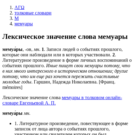
ΛΓΩ
толковые словари
М
мемуары
Лексическое значение слова
мемуары
мемуа́ры
, -ов,
мн
.
1
. Записи людей о событиях прошлого,
которые они наблюдали или в которых участвовали.
2
.
Литературное произведение в форме личных воспоминаний о
событиях прошлого.
Иные пишут свои мемуары потому, что
в них много интересного в историческом отношении; другие
потому, что им еще раз хочется пережить счастливые
молодые годы
. Гаршин, Надежда Николаевна. [Франц.
mémoires]
Лексическое значение слова
мемуары в толковом онлайн-
словаре Евгеньевой А. П.
мемуа́ры
мн.
1. Литературное произведение, повествующее в форме
записок от лица автора о событиях прошлого,
участником или свидетелем которых он был.