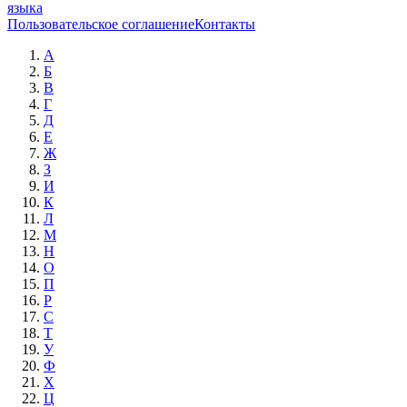
языка
Пользовательское соглашение
Контакты
А
Б
В
Г
Д
Е
Ж
З
И
К
Л
М
Н
О
П
Р
С
Т
У
Ф
Х
Ц