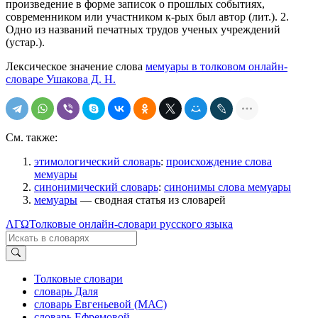
произведение в форме записок о прошлых событиях,
современником или участником к-рых был автор (лит.).
2
.
Одно из названий печатных трудов ученых учреждений
(устар.).
Лексическое значение слова
мемуары в толковом онлайн-
словаре Ушакова Д. Н.
См. также:
этимологический словарь
:
происхождение слова
мемуары
синонимический словарь
:
синонимы слова мемуары
мемуары
— сводная статья из словарей
ΛΓΩ
Толковые онлайн-словари русского языка
Толковые словари
словарь Даля
словарь Евгеньевой (МАС)
словарь Ефремовой