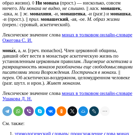
образ жизни). ◊
Ни монаха
(прост.) — нисколько, совсем
ничего.
Ни монаха не видно, не слышно.
||
ласк.
монашек
,
-шка,
м.
||
ж.
монахиня
, -и,
монашенка
, -и (разг.) и
монашка
,
-и (прост.). ||
прил.
монашеский
, -ая, -ое.
М. образ жизни
(перен.: суровый, аскетический).
Лексическое значение слова
монах в толковом онлайн-словаре
Ожегова C. И.
мона́х
, а,
м
. [греч. monachos]. Член церковной общины,
давший обет вести в монастыре аскетическую жизнь по
установленным церковным правилам.
Лицемерие аскетизма и
развращенность монахов разоблачены еще свободомыслящими
писателями эпохи Возрождения. Постричься в монахи
. ||
перен
. Об аскетически-воздержном, целомудренном человеке
(разг. шутл. и ирон.).
Живет монахом
.
Лексическое значение слова
монах в толковом онлайн-словаре
Ушакова Д. Н.
См. также:
этимологический словарь
:
происхождение слова монах