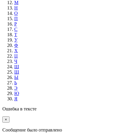
М
Н
О
П
Р
С
Т
У
Ф
Х
Ц
Ч
Ш
Щ
Ы
Ь
Э
Ю
Я
Ошибка в тексте
×
Cообщение было отправлено