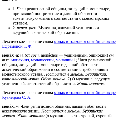
1. Член религиозной общины, живущий в монастыре,
принявший пострижение и давший обет вести
аскетическую жизнь в соответствии с монастырским
уставом.
2.
перен.
разг.
Мужчина, живущий уединенно и
ведущий аскетический образ жизни.
Лексическое значение слова
монах в толковом онлайн-словаре
Ефремовой Т. Ф.
мона́х
-а;
м.
(от
греч.
monáchos — уединенный, одинокий)
см.
тж.
монахиня
,
монашеский
,
монаший
1) Член религиозной
общины, живущий в монастыре и давший обет вести
аскетический образ жизни в соответствии с требованиями
монастырского устава.
Постричься в монахи.
Буддийский,
католический мона́х.
Обет монаха.
2) О мужчине, ведущем
уединенный, аскетический образ жизни.
Жить монахом.
Лексическое значение слова
монах в толковом онлайн-словаре
Кузнецова С. А.
мона́х
,
м.
Член религиозной общины, давший обет вести
аскетическую жизнь.
Постричься в монахи. Буддийские
монахи. Жить монахом
(о мужчине: вести строгий, суровый