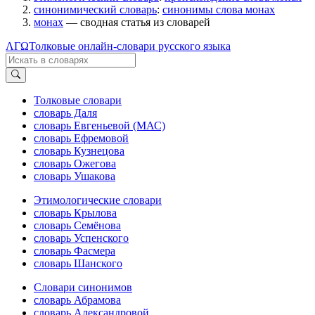
синонимический словарь
:
синонимы слова монах
монах
— сводная статья из словарей
ΛΓΩ
Толковые онлайн-словари русского языка
Толковые словари
словарь Даля
словарь Евгеньевой (МАС)
словарь Ефремовой
словарь Кузнецова
словарь Ожегова
словарь Ушакова
Этимологические словари
словарь Крылова
словарь Семёнова
словарь Успенского
словарь Фасмера
словарь Шанского
Словари синонимов
словарь Абрамова
словарь Александровой