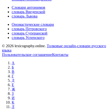
Словари антонимов
словарь Введенской
словарь Львова
Ономастические словари
словарь Петровского
словарь Суперанской
словарь Успенского
© 2026 lexicography.online.
Толковые онлайн-словари русского
языка
Пользовательское соглашение
Контакты
А
Б
В
Г
Д
Е
Ж
З
И
К
Л