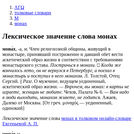
ΛΓΩ
толковые словари
М
монах
Лексическое значение слова
монах
мона́х
, -а,
м
. Член религиозной общины, живущий в
монастыре, принявший пострижение и давший обет вести
аскетический образ жизни в соответствии с требованиями
монастырского устава.
Постричься в монахи
. □
Когда же
кончилось лето, он не вернулся в Петербург, а поехал в
монастырь и поступил в него монахом
. Л. Толстой, Отец
Сергий. ||
Разг
. О мужчине, ведущем уединенный,
аскетический образ жизни.
— Впрочем, вы монах: в карты не
играете, женщин не любите
. Чехов, Палата № 6.
— Вам надо
в люди выходить, монахом живете, не годится
. Ажаев,
Далеко от Москвы. [От греч. μοναχός — уединенный,
одинокий]
Лексическое значение слова
монах в толковом онлайн-словаре
Евгеньевой А. П.
мона́х
м.