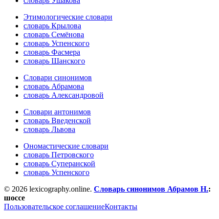
словарь Ушакова
Этимологические словари
словарь Крылова
словарь Семёнова
словарь Успенского
словарь Фасмера
словарь Шанского
Словари синонимов
словарь Абрамова
словарь Александровой
Словари антонимов
словарь Введенской
словарь Львова
Ономастические словари
словарь Петровского
словарь Суперанской
словарь Успенского
© 2026 lexicography.online.
Словарь синонимов Абрамов Н.
:
шоссе
Пользовательское соглашение
Контакты