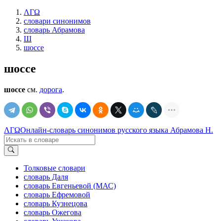
ΛΓΩ
словари синонимов
словарь Абрамова
Ш
шоссе
шоссе
шоссе
см.
дорога
.
ΛΓΩ
Онлайн-словарь синонимов русского языка Абрамова Н.
Толковые словари
словарь Даля
словарь Евгеньевой (МАС)
словарь Ефремовой
словарь Кузнецова
словарь Ожегова