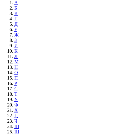
А
Б
В
Г
Д
Е
Ж
З
И
К
Л
М
Н
О
П
Р
С
Т
У
Ф
Х
Ц
Ч
Ш
Щ