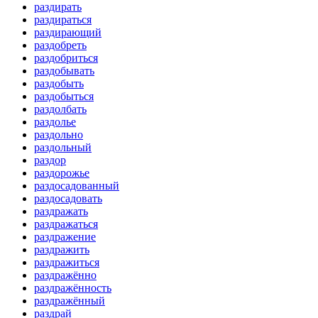
раздирать
раздираться
раздирающий
раздобреть
раздобриться
раздобывать
раздобыть
раздобыться
раздолбать
раздолье
раздольно
раздольный
раздор
раздорожье
раздосадованный
раздосадовать
раздражать
раздражаться
раздражение
раздражить
раздражиться
раздражённо
раздражённость
раздражённый
раздрай