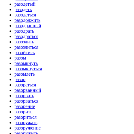
разодетый
разодеть
разодеться
разодолжить
разодранный
разодрать
разодраться
разозлить
разозлиться
разойтись
разом
разомкнуть
разомкнуться
разомлеть
разор
разораться
разорванный
разорвать
разорваться
разорение
разорить
разориться
разоружать
разоружение
разоружить