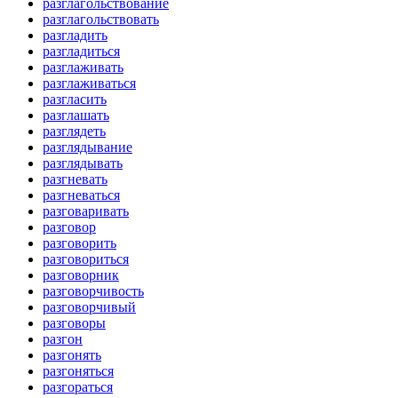
разглагольствование
разглагольствовать
разгладить
разгладиться
разглаживать
разглаживаться
разгласить
разглашать
разглядеть
разглядывание
разглядывать
разгневать
разгневаться
разговаривать
разговор
разговорить
разговориться
разговорник
разговорчивость
разговорчивый
разговоры
разгон
разгонять
разгоняться
разгораться