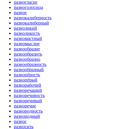
разногласие
разноголосица
разное
разнокалиберность
разнокалиберный
разноликий
разноликость
разномастный
разномыслие
разнообразие
разнообразить
разнообразно
разнообразность
разнообразный
разнопёрость
разнопёрый
разнорабочий
разноречащий
разноречивость
разноречивый
разноречие
разнородность
разнородный
разнос
разносить