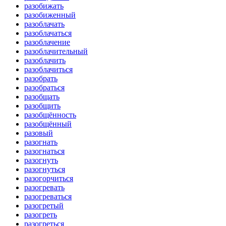
разобижать
разобиженный
разоблачать
разоблачаться
разоблачение
разоблачительный
разоблачить
разоблачиться
разобрать
разобраться
разобщать
разобщить
разобщённость
разобщённый
разовый
разогнать
разогнаться
разогнуть
разогнуться
разогорчиться
разогревать
разогреваться
разогретый
разогреть
разогреться