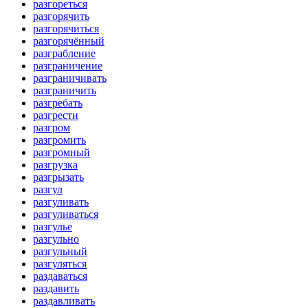
разгореться
разгорячить
разгорячиться
разгорячённый
разграбление
разграничение
разграничивать
разграничить
разгребать
разгрести
разгром
разгромить
разгромный
разгрузка
разгрызать
разгул
разгуливать
разгуливаться
разгулье
разгульно
разгульный
разгуляться
раздаваться
раздавить
раздавливать