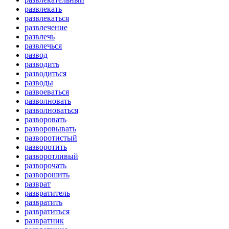
развлекать
развлекаться
развлечение
развлечь
развлечься
развод
разводить
разводиться
разводы
развоеваться
разволновать
разволноваться
разворовать
разворовывать
разворотистый
разворотить
разворотливый
разворочать
разворошить
разврат
развратитель
развратить
развратиться
развратник