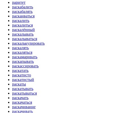
раритет
раскабалить
раскабалять
раскаиваться
раскалить
раскалиться
раскалённый
раскалывать
раскалываться
раскалькулировать
раскалять
раскаляться
раскамарнвать
раскапывать
раскассировать
раскатать
раскатисто
раскатистый
раскаты
раскатывать
раскатываться
раскачать
раскачаться
раскачивание
раскачивать