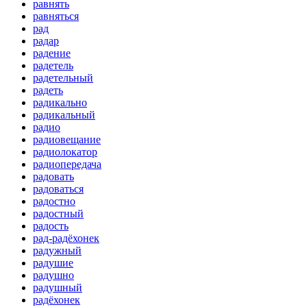
равнять
равняться
рад
радар
радение
радетель
радетельный
радеть
радикально
радикальный
радио
радиовещание
радиолокатор
радиопередача
радовать
радоваться
радостно
радостный
радость
рад-радёхонек
радужный
радушие
радушно
радушный
радёхонек