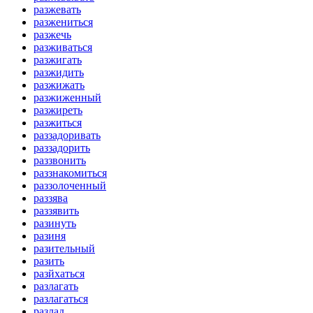
разжевать
разжениться
разжечь
разживаться
разжигать
разжидить
разжижать
разжиженный
разжиреть
разжиться
раззадоривать
раззадорить
раззвонить
раззнакомиться
раззолоченный
раззява
раззявить
разинуть
разиня
разительный
разить
разйхаться
разлагать
разлагаться
разлад