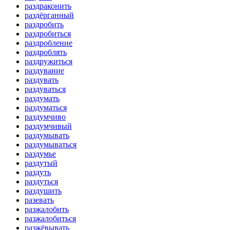
раздраконить
раздёрганный
раздробить
раздробиться
раздробление
раздроблять
раздружиться
раздувание
раздувать
раздуваться
раздумать
раздуматься
раздумчиво
раздумчивый
раздумывать
раздумываться
раздумье
раздутый
раздуть
раздуться
раздушить
разевать
разжалобить
разжалобиться
разжёвывать