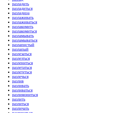
разладить
разладиться
разладица
разлаживать
разлаживаться
разлакомить
разлакомиться
разламывать
разламываться
разлапистый
разлапый
разлезаться
разлезться
разлениться
разлетаться
разлететься
разлечься
разлив
разливать
разливаться
разлимониться
разлить
разлиться
различать
различаться