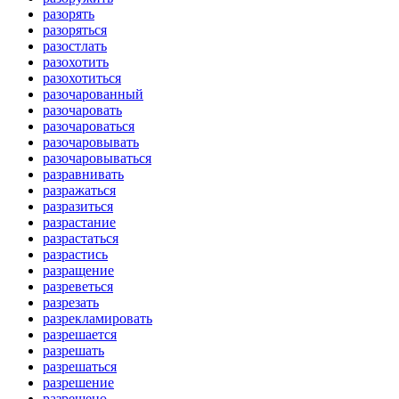
разорять
разоряться
разостлать
разохотить
разохотиться
разочарованный
разочаровать
разочароваться
разочаровывать
разочаровываться
разравнивать
разражаться
разразиться
разрастание
разрастаться
разрастись
разращение
разреветься
разрезать
разрекламировать
разрешается
разрешать
разрешаться
разрешение
разрешено