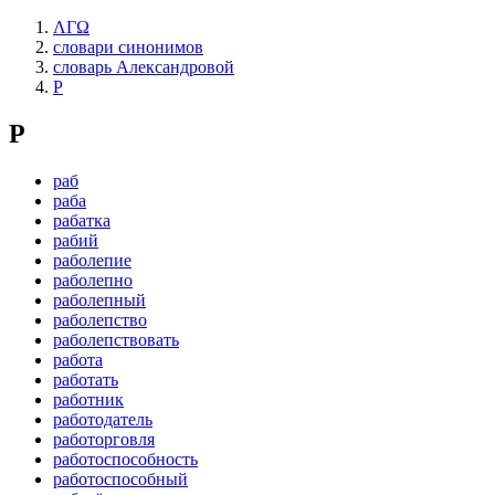
ΛΓΩ
словари синонимов
словарь Александровой
Р
Р
раб
раба
рабатка
рабий
раболепие
раболепно
раболепный
раболепство
раболепствовать
работа
работать
работник
работодатель
работорговля
работоспособность
работоспособный