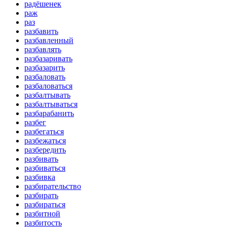
радёшенек
раж
раз
разбавить
разбавленный
разбавлять
разбазаривать
разбазарить
разбаловать
разбаловаться
разбалтывать
разбалтываться
разбарабанить
разбег
разбегаться
разбежаться
разбередить
разбивать
разбиваться
разбивка
разбирательство
разбирать
разбираться
разбитной
разбитость