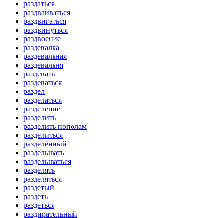
раздаться
раздваиваться
раздвигаться
раздвинуться
раздвоение
раздевалка
раздевальная
раздевальня
раздевать
раздеваться
раздел
разделаться
разделение
разделить
разделить пополам
разделиться
разделённый
разделывать
разделываться
разделять
разделяться
раздетый
раздеть
раздеться
раздирательный