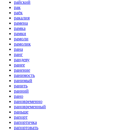
райский
рак
раёк
ракалия
рамеиа
рамка
рамки
рамоли
рамолик
рана
ранг
рандеву
ранее
ранение
ранимость
ранимый
ранить
ранний
рано
рановременно
рановременный
раньше
рапорт
рапортичка
рапортовать