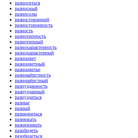
разноситься
разносный
разносолы
разносторонний
разносторонность
разность
разнотипность
разнотипный
разнохарактерность
разнохарактерный
разноцвет
разноцветный
разноцветье
разношёрстность
разношёрстный
разнузданность
разнузданный
разнуздаться
разные
разный
разнюниться
разнюхать
разнюхивать
разобидеть
разобидеться