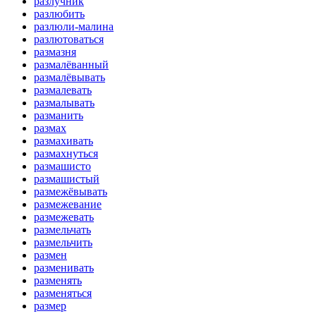
разлучник
разлюбить
разлюли-малина
разлютоваться
размазня
размалёванный
размалёвывать
размалевать
размалывать
разманить
размах
размахивать
размахнуться
размашисто
размашистый
размежёвывать
размежевание
размежевать
размельчать
размельчить
размен
разменивать
разменять
разменяться
размер