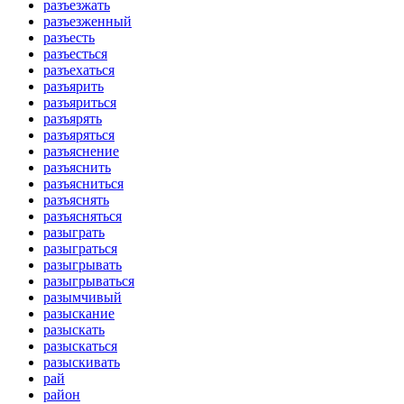
разъезжать
разъезженный
разъесть
разъесться
разъехаться
разъярить
разъяриться
разъярять
разъяряться
разъяснение
разъяснить
разъясниться
разъяснять
разъясняться
разыграть
разыграться
разыгрывать
разыгрываться
разымчивый
разыскание
разыскать
разыскаться
разыскивать
рай
район