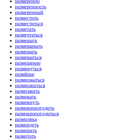
размеренно
размеренность
размеренный
разместить
разместиться
разметать
размечтаться
размешать
размешивать
размещать
размещаться
размещение
разминуться
размйрье
размножаться
размножиться
размозжить
размокать
размокнуть
размокропогодить
размокропогодиться
размолвка
размордеть
разморить
размотать