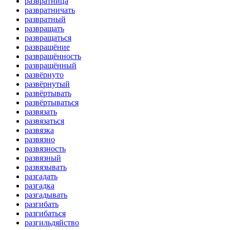
развратница
развратничать
развратный
развращать
развращаться
развращёние
развращённость
развращённый
развёрнуто
развёрнутый
развёртывать
развёртываться
развязать
развязаться
развязка
развязно
развязность
развязный
развязывать
разгадать
разгадка
разгадывать
разгибать
разгибаться
разгильдяйство