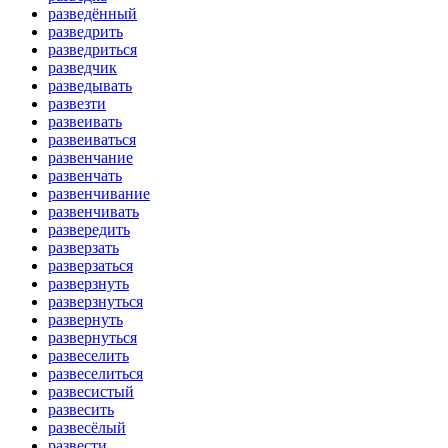
разведённый
разведрить
разведриться
разведчик
разведывать
развезти
развеивать
развеиваться
развенчание
развенчать
развенчивание
развенчивать
развередить
разверзать
разверзаться
разверзнуть
разверзнуться
развернуть
развернуться
развеселить
развеселиться
развесистый
развесить
развесёлый
развести