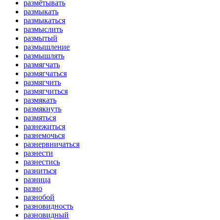
размётывать
размыкать
размыкаться
размыслить
размытый
размышление
размышлять
размягчать
размягчаться
размягчить
размягчиться
размякать
размякнуть
размяться
разнежиться
разнемочься
разнервничаться
разнести
разнестись
разниться
разница
разно
разнобой
разновидность
разновидный