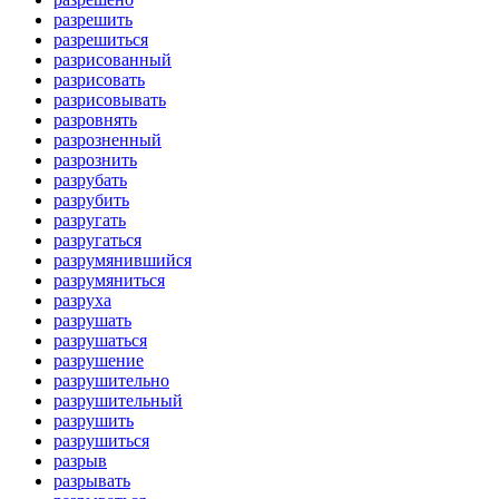
разрешить
разрешиться
разрисованный
разрисовать
разрисовывать
разровнять
разрозненный
разрознить
разрубать
разрубить
разругать
разругаться
разрумянившийся
разрумяниться
разруха
разрушать
разрушаться
разрушение
разрушительно
разрушительный
разрушить
разрушиться
разрыв
разрывать