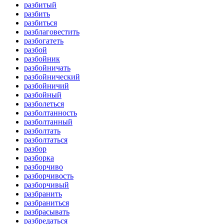
разбитый
разбить
разбиться
разблаговестить
разбогатеть
разбой
разбойник
разбойничать
разбойнический
разбойничий
разбойный
разболеться
разболтанность
разболтанный
разболтать
разболтаться
разбор
разборка
разборчиво
разборчивость
разборчивый
разбранить
разбраниться
разбрасывать
разбредаться