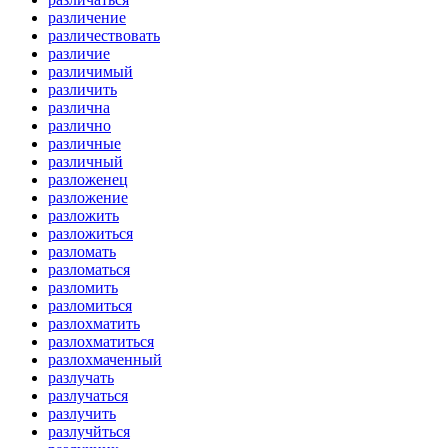
различение
различествовать
различие
различимый
различить
различна
различно
различные
различный
разложенец
разложение
разложить
разложиться
разломать
разломаться
разломить
разломиться
разлохматить
разлохматиться
разлохмаченный
разлучать
разлучаться
разлучить
разлучйться