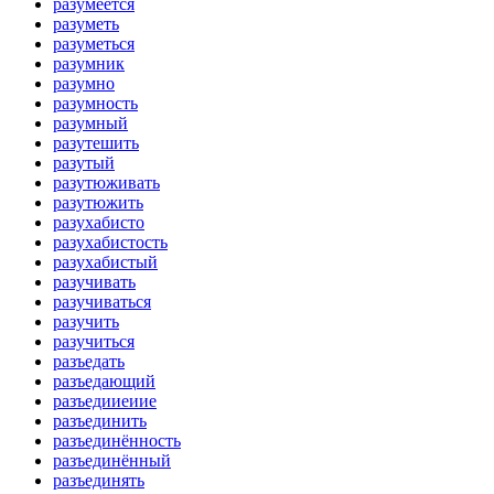
разумеется
разуметь
разуметься
разумник
разумно
разумность
разумный
разутешить
разутый
разутюживать
разутюжить
разухабисто
разухабистость
разухабистый
разучивать
разучиваться
разучить
разучиться
разъедать
разъедающий
разъедииеиие
разъединить
разъединённость
разъединённый
разъединять