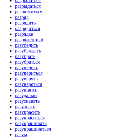
разрываться
разрыдаться
разрюмиться
разряд
разрядить
разрядиться
разрядка
разряженный
разубедить
разубеждать
разубрать
разубраться
разуверить
разувериться
разуверять
разуверяться
разувшись
разудалый
разузнавать
разузнать
разукрасить
разукраситься
разукрашивать
разукрашиваться
разум