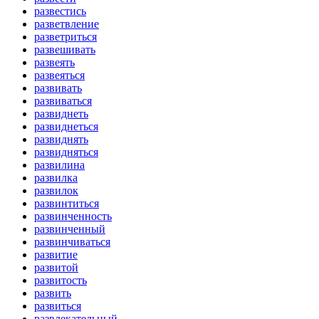
развестись
разветвление
разветриться
развешивать
развеять
развеяться
развивать
развиваться
развиднеть
развиднеться
развиднять
развидняться
развилина
развилка
развилок
развинтиться
развинченность
развинченный
развинчиваться
развитие
развитой
развитость
развить
развиться
развлекательный