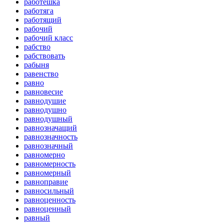
работёшка
работяга
работящий
рабочий
рабочий класс
рабство
рабствовать
рабыня
равенство
равно
равновесие
равнодушие
равнодушно
равнодушный
равнозначащий
равнозначность
равнозначный
равномерно
равномерность
равномерный
равноправие
равносильный
равноценность
равноценный
равный