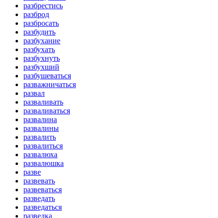
разбрестись
разброд
разбросать
разбудить
разбухание
разбухать
разбухнуть
разбухший
разбушеваться
разважничаться
развал
разваливать
разваливаться
развалина
развалины
развалить
развалиться
развалюха
развалюшка
разве
развевать
развеваться
разведать
разведаться
разведка