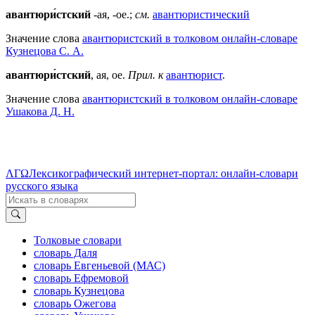
авантюри́стский
-ая, -ое.;
см.
авантюристический
Значение слова
авантюристский в толковом онлайн-словаре
Кузнецова С. А.
авантюри́стский
, ая, ое.
Прил. к
авантюрист
.
Значение слова
авантюристский в толковом онлайн-словаре
Ушакова Д. Н.
ΛΓΩ
Лексикографический интернет-портал: онлайн-словари
русского языка
Толковые словари
словарь Даля
словарь Евгеньевой (МАС)
словарь Ефремовой
словарь Кузнецова
словарь Ожегова