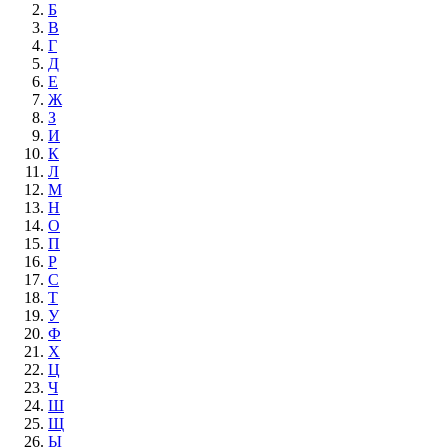
Б
В
Г
Д
Е
Ж
З
И
К
Л
М
Н
О
П
Р
С
Т
У
Ф
Х
Ц
Ч
Ш
Щ
Ы