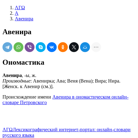
ΛΓΩ
А
Авенира
Авенира
Ономастика
Авенира
, -ы, ж.
Производные
: Авенирка; Ава; Веня (Вена); Вира; Нира.
[Женск. к Авенир (см.)].
Происхождение имени
Авенира в ономастическом онлайн-
словаре Петровского
ΛΓΩ
Лексикографический интернет-портал: онлайн-словари
русского языка