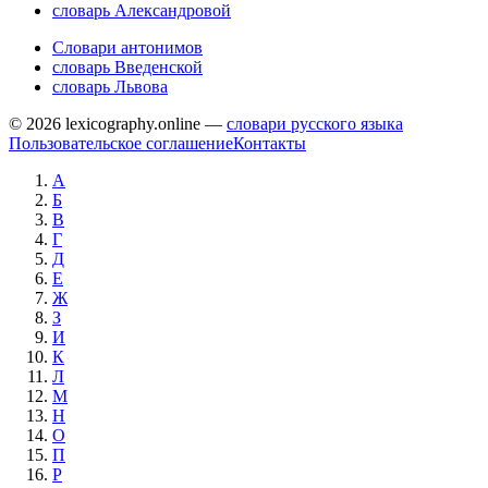
словарь Александровой
Словари антонимов
словарь Введенской
словарь Львова
© 2026 lexicography.online —
словари русского языка
Пользовательское соглашение
Контакты
А
Б
В
Г
Д
Е
Ж
З
И
К
Л
М
Н
О
П
Р