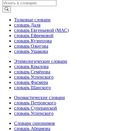
Толковые словари
словарь Даля
словарь Евгеньевой (МАС)
словарь Ефремовой
словарь Кузнецова
словарь Ожегова
словарь Ушакова
Этимологические словари
словарь Крылова
словарь Семёнова
словарь Успенского
словарь Фасмера
словарь Шанского
Ономастические словари
словарь Петровского
словарь Суперанской
словарь Успенского
Словари синонимов
словарь Абрамова