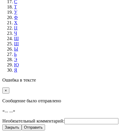
С
Т
У
Ф
Х
Ц
Ч
Ш
Щ
Ы
Ь
Э
Ю
Я
Ошибка в тексте
×
Cообщение было отправлено
«...
...»
Необязательный комментарий:
Закрыть
Отправить