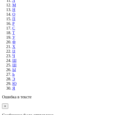
Л
М
Н
О
П
Р
С
Т
У
Ф
Х
Ц
Ч
Ш
Щ
Ы
Ь
Э
Ю
Я
Ошибка в тексте
×