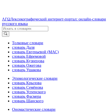
ΛΓΩ
Лексикографический интернет-портал: онлайн-словари
русского языка
Толковые словари
словарь Даля
словарь Евгеньевой (МАС)
словарь Ефремовой
словарь Кузнецова
словарь Ожегова
словарь Ушакова
Этимологические словари
словарь Крылова
словарь Семёнова
словарь Успенского
словарь Фасмера
словарь Шанского
Ономастические словари