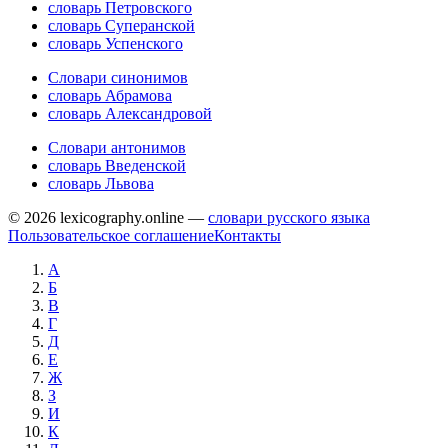
словарь Петровского
словарь Суперанской
словарь Успенского
Словари синонимов
словарь Абрамова
словарь Александровой
Словари антонимов
словарь Введенской
словарь Львова
© 2026 lexicography.online —
словари русского языка
Пользовательское соглашение
Контакты
А
Б
В
Г
Д
Е
Ж
З
И
К