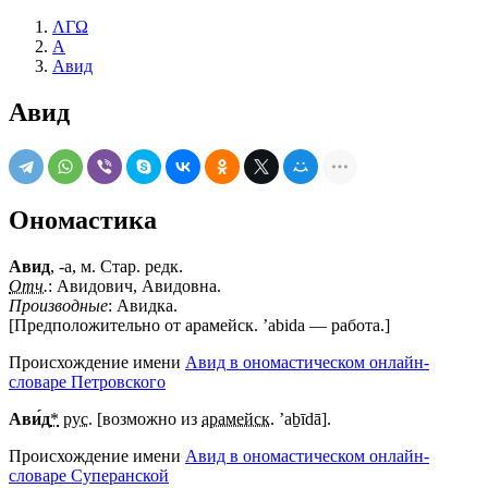
ΛΓΩ
А
Авид
Авид
Ономастика
Авид
, -а, м. Стар. редк.
Отч.
: Авидович, Авидовна.
Производные
: Авидка.
[Предположительно от арамейск. ’abida — работа.]
Происхождение имени
Авид в ономастическом онлайн-
словаре Петровского
Ави́д
*
рус.
[возможно из
арамейск.
’aḇīdā].
Происхождение имени
Авид в ономастическом онлайн-
словаре Суперанской