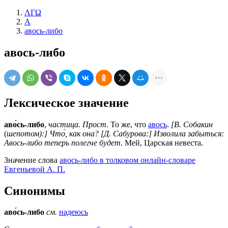
ΛΓΩ
А
авось-либо
авось-либо
Лексическое значение
аво́сь-либо
,
частица. Прост
. То же, что
авось
.
[В. Собакин
(
шепотом):] Что́, как она? [Д. Сабурова:] Изволила забыться:
Авось-либо теперь полегче будет
. Мей, Царская невеста.
Значение слова
авось-либо в толковом онлайн-словаре
Евгеньевой А. П.
Синонимы
аво́сь-либо
см.
надеюсь