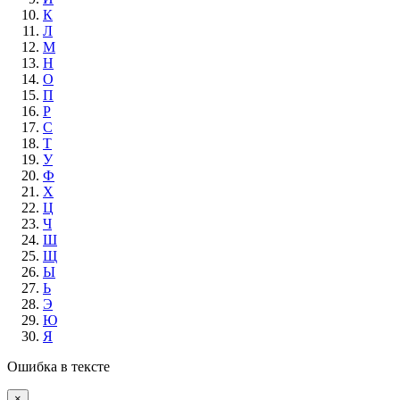
К
Л
М
Н
О
П
Р
С
Т
У
Ф
Х
Ц
Ч
Ш
Щ
Ы
Ь
Э
Ю
Я
Ошибка в тексте
×