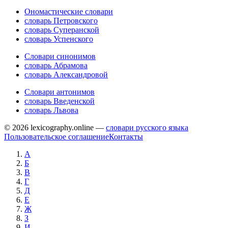
Ономастические словари
словарь Петровского
словарь Суперанской
словарь Успенского
Словари синонимов
словарь Абрамова
словарь Александровой
Словари антонимов
словарь Введенской
словарь Львова
© 2026 lexicography.online —
словари русского языка
Пользовательское соглашение
Контакты
А
Б
В
Г
Д
Е
Ж
З
И