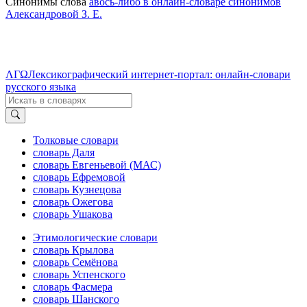
Синонимы слова
авось-либо в онлайн-словаре синонимов
Александровой З. Е.
ΛΓΩ
Лексикографический интернет-портал: онлайн-словари
русского языка
Толковые словари
словарь Даля
словарь Евгеньевой (МАС)
словарь Ефремовой
словарь Кузнецова
словарь Ожегова
словарь Ушакова
Этимологические словари
словарь Крылова
словарь Семёнова
словарь Успенского
словарь Фасмера
словарь Шанского