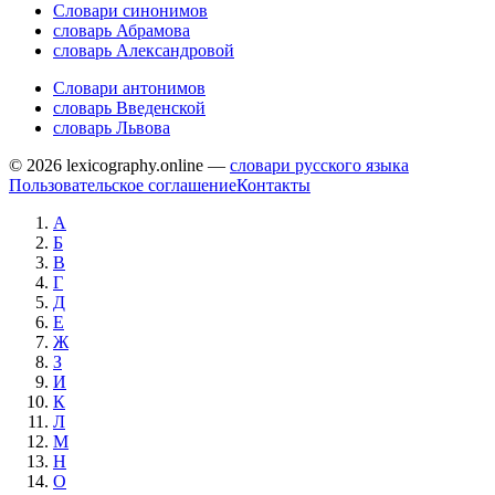
Словари синонимов
словарь Абрамова
словарь Александровой
Словари антонимов
словарь Введенской
словарь Львова
© 2026 lexicography.online —
словари русского языка
Пользовательское соглашение
Контакты
А
Б
В
Г
Д
Е
Ж
З
И
К
Л
М
Н
О