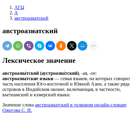
ΛΓΩ
А
австроазиатский
австроазиатский
Лексическое значение
австроазиа́тский (аустроазиа́тский)
, -ая, -ое:
австроазиатские языки
— семья языков, на которых говорит
часть населения Юго-восточной и Южной Азии, а также ряда
островов в Индийском океане, включающая, в частности,
вьетнамский и кхмерский языки.
Значение слова
австроазиатский в толковом онлайн-словаре
Ожегова C. И.