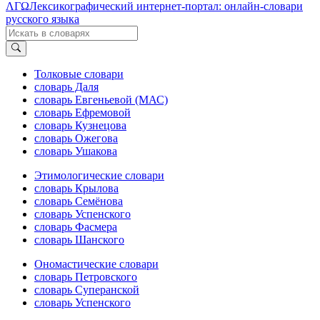
ΛΓΩ
Лексикографический интернет-портал: онлайн-словари
русского языка
Толковые словари
словарь Даля
словарь Евгеньевой (МАС)
словарь Ефремовой
словарь Кузнецова
словарь Ожегова
словарь Ушакова
Этимологические словари
словарь Крылова
словарь Семёнова
словарь Успенского
словарь Фасмера
словарь Шанского
Ономастические словари
словарь Петровского
словарь Суперанской
словарь Успенского