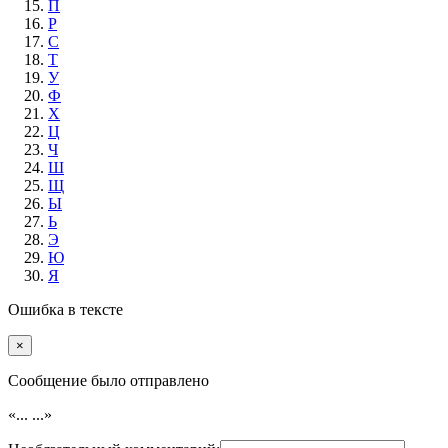
П
Р
С
Т
У
Ф
Х
Ц
Ч
Ш
Щ
Ы
Ь
Э
Ю
Я
Ошибка в тексте
×
Cообщение было отправлено
«...
...»