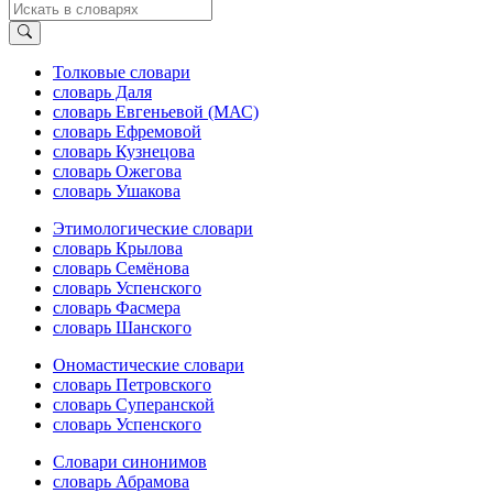
Толковые словари
словарь Даля
словарь Евгеньевой (МАС)
словарь Ефремовой
словарь Кузнецова
словарь Ожегова
словарь Ушакова
Этимологические словари
словарь Крылова
словарь Семёнова
словарь Успенского
словарь Фасмера
словарь Шанского
Ономастические словари
словарь Петровского
словарь Суперанской
словарь Успенского
Словари синонимов
словарь Абрамова