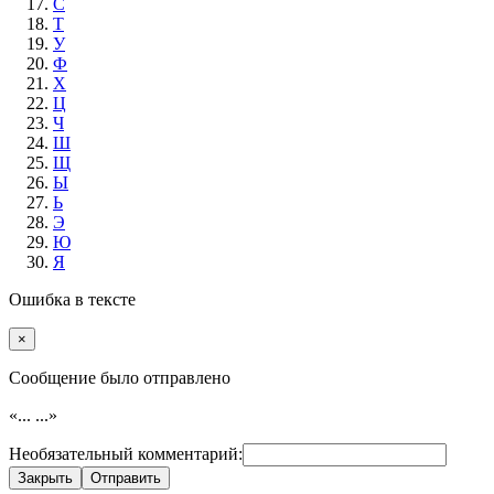
С
Т
У
Ф
Х
Ц
Ч
Ш
Щ
Ы
Ь
Э
Ю
Я
Ошибка в тексте
×
Cообщение было отправлено
«...
...»
Необязательный комментарий:
Закрыть
Отправить