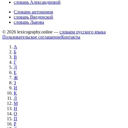
словарь Александровой
Словари антонимов
словарь Введенской
словарь Львова
© 2026 lexicography.online —
словари русского языка
Пользовательское соглашение
Контакты
А
Б
В
Г
Д
Е
Ж
З
И
К
Л
М
Н
О
П
Р