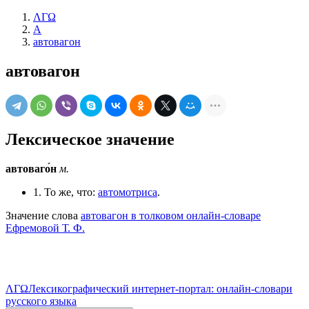
ΛΓΩ
А
автовагон
автовагон
Лексическое значение
автоваго́н
м.
1. То же, что:
автомотриса
.
Значение слова
автовагон в толковом онлайн-словаре
Ефремовой Т. Ф.
ΛΓΩ
Лексикографический интернет-портал: онлайн-словари
русского языка