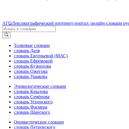
ΛΓΩ
Лексикографический интернет-портал: онлайн-словари ру
Толковые словари
словарь Даля
словарь Евгеньевой (МАС)
словарь Ефремовой
словарь Кузнецова
словарь Ожегова
словарь Ушакова
Этимологические словари
словарь Крылова
словарь Семёнова
словарь Успенского
словарь Фасмера
словарь Шанского
Ономастические словари
словарь Петровского