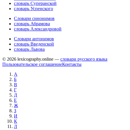
словарь Суперанской
словарь Успенского
Словари синонимов
словарь Абрамова
словарь Александровой
Словари антонимов
словарь Введенской
словарь Львова
© 2026 lexicography.online —
словари русского языка
Пользовательское соглашение
Контакты
А
Б
В
Г
Д
Е
Ж
З
И
К
Л