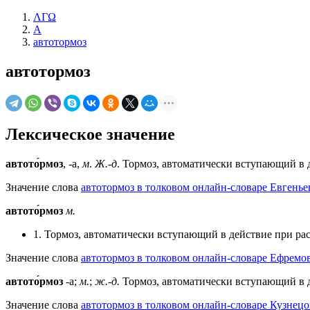
ΛΓΩ
А
автотормоз
автотормоз
Лексическое значение
автото́рмоз
, -а,
м
.
Ж.-д
. Тормоз, автоматически вступающий в 
Значение слова
автотормоз в толковом онлайн-словаре Евгенье
автото́рмоз
м.
1. Тормоз, автоматически вступающий в действие при ра
Значение слова
автотормоз в толковом онлайн-словаре Ефремов
автото́рмоз
-а;
м.
;
ж.-д.
Тормоз, автоматически вступающий в д
Значение слова
автотормоз в толковом онлайн-словаре Кузнецо