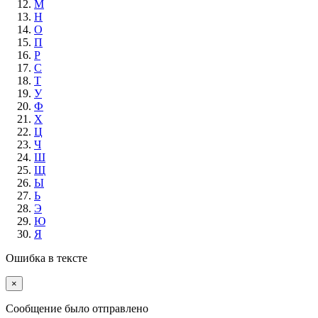
М
Н
О
П
Р
С
Т
У
Ф
Х
Ц
Ч
Ш
Щ
Ы
Ь
Э
Ю
Я
Ошибка в тексте
×
Cообщение было отправлено