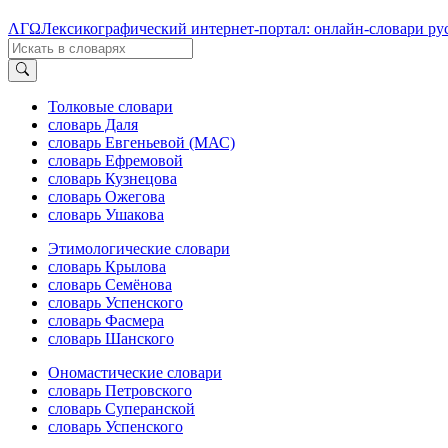
ΛΓΩ
Лексикографический интернет-портал: онлайн-словари ру
Толковые словари
словарь Даля
словарь Евгеньевой (МАС)
словарь Ефремовой
словарь Кузнецова
словарь Ожегова
словарь Ушакова
Этимологические словари
словарь Крылова
словарь Семёнова
словарь Успенского
словарь Фасмера
словарь Шанского
Ономастические словари
словарь Петровского
словарь Суперанской
словарь Успенского