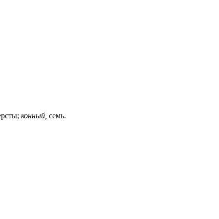
ерсты;
конный,
семь.