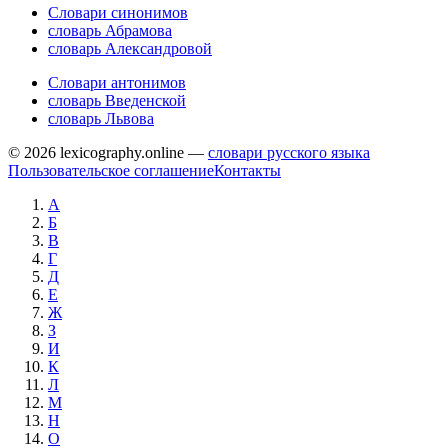
Словари синонимов
словарь Абрамова
словарь Александровой
Словари антонимов
словарь Введенской
словарь Львова
© 2026 lexicography.online —
словари русского языка
Пользовательское соглашение
Контакты
А
Б
В
Г
Д
Е
Ж
З
И
К
Л
М
Н
О