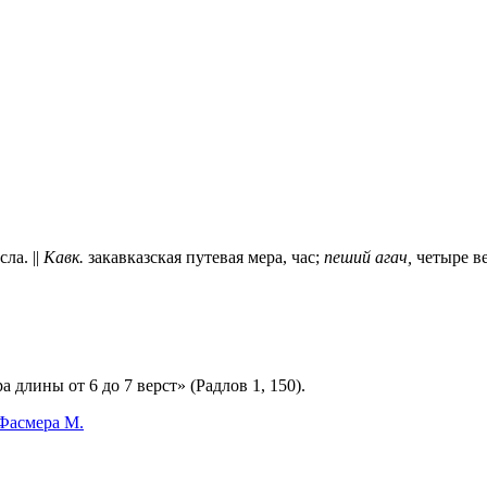
ла. ||
Кавк.
закавказская путевая мера, час;
пеший агач,
четыре в
ра длины от 6 до 7 верст» (Радлов 1, 150).
 Фасмера М.