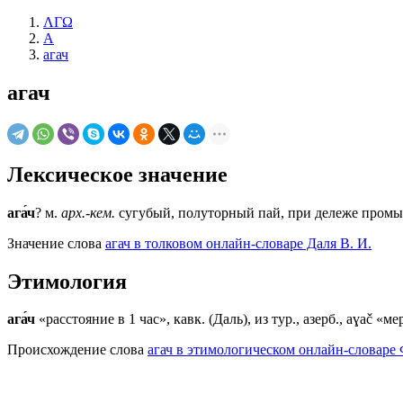
ΛΓΩ
А
агач
агач
Лексическое значение
ага́ч
?
м.
арх.-кем.
сугубый, полуторный пай, при дележе промыс
Значение слова
агач в толковом онлайн-словаре Даля В. И.
Этимология
ага́ч
«расстояние в 1 час», кавк. (Даль), из тур., азерб., aɣač «ме
Происхождение слова
агач в этимологическом онлайн-словаре