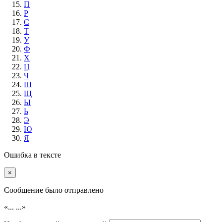
П
Р
С
Т
У
Ф
Х
Ц
Ч
Ш
Щ
Ы
Ь
Э
Ю
Я
Ошибка в тексте
×
Cообщение было отправлено
«...
...»