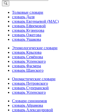
Толковые словари
словарь Даля
словарь Евгеньевой (МАС)
словарь Ефремовой
словарь Кузнецова
словарь Ожегова
словарь Ушакова
Этимологические словари
словарь Крылова
словарь Семёнова
словарь Успенского
словарь Фасмера
словарь Шанского
Ономастические словари
словарь Петровского
словарь Суперанской
словарь Успенского
Словари синонимов
словарь Абрамова
словарь Александровой