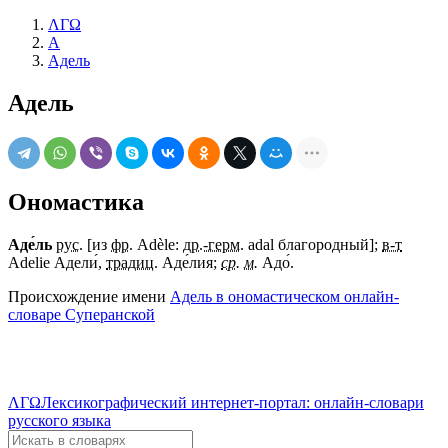
ΛΓΩ
А
Адель
Адель
Ономастика
Аде́ль
рус.
[из
фр.
Adèle:
др.-герм.
adal благородный];
в-т
Adelie Адели́,
традиц.
Аде́лия;
ср.
м.
Адо́.
Происхождение имени
Адель в ономастическом онлайн-
словаре Суперанской
ΛΓΩ
Лексикографический интернет-портал: онлайн-словари
русского языка