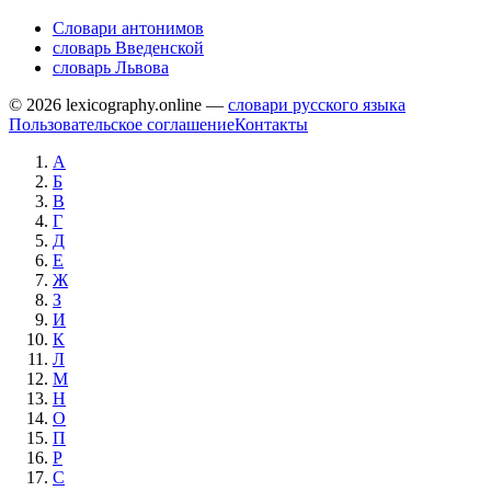
Словари антонимов
словарь Введенской
словарь Львова
© 2026 lexicography.online —
словари русского языка
Пользовательское соглашение
Контакты
А
Б
В
Г
Д
Е
Ж
З
И
К
Л
М
Н
О
П
Р
С