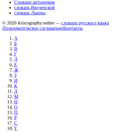
Словари антонимов
словарь Введенской
словарь Львова
© 2026 lexicography.online —
словари русского языка
Пользовательское соглашение
Контакты
А
Б
В
Г
Д
Е
Ж
З
И
К
Л
М
Н
О
П
Р
С
Т