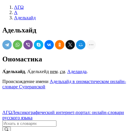
ΛΓΩ
А
Адельхайд
Адельхайд
Ономастика
А́дельхайд
, А́дельхейд
нем.
см.
Аделаида
.
Происхождение имени
Адельхайд в ономастическом онлайн-
словаре Суперанской
ΛΓΩ
Лексикографический интернет-портал: онлайн-словари
русского языка