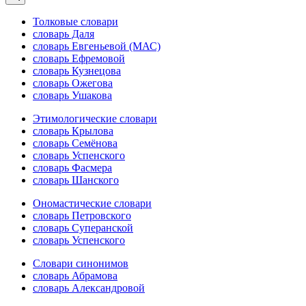
Толковые словари
словарь Даля
словарь Евгеньевой (МАС)
словарь Ефремовой
словарь Кузнецова
словарь Ожегова
словарь Ушакова
Этимологические словари
словарь Крылова
словарь Семёнова
словарь Успенского
словарь Фасмера
словарь Шанского
Ономастические словари
словарь Петровского
словарь Суперанской
словарь Успенского
Словари синонимов
словарь Абрамова
словарь Александровой