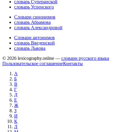
словарь Суперанской
словарь Успенского
Словари синонимов
словарь Абрамова
словарь Александровой
Словари антонимов
словарь Введенской
словарь Львова
© 2026 lexicography.online —
словари русского языка
Пользовательское соглашение
Контакты
А
Б
В
Г
Д
Е
Ж
З
И
К
Л
М