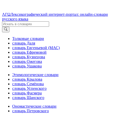
ΛΓΩ
Лексикографический интернет-портал: онлайн-словари
русского языка
Толковые словари
словарь Даля
словарь Евгеньевой (МАС)
словарь Ефремовой
словарь Кузнецова
словарь Ожегова
словарь Ушакова
Этимологические словари
словарь Крылова
словарь Семёнова
словарь Успенского
словарь Фасмера
словарь Шанского
Ономастические словари
словарь Петровского