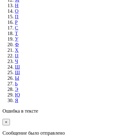
Н
О
П
Р
С
Т
У
Ф
Х
Ц
Ч
Ш
Щ
Ы
Ь
Э
Ю
Я
Ошибка в тексте
×
Cообщение было отправлено