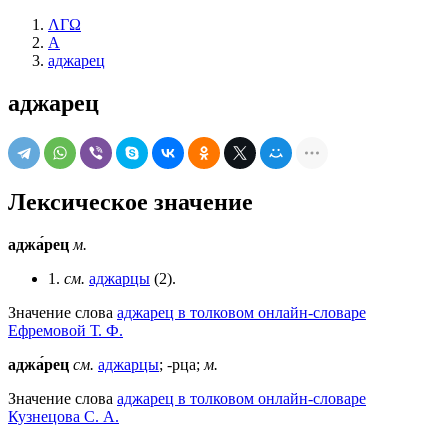
ΛΓΩ
А
аджарец
аджарец
Лексическое значение
аджа́рец
м.
1.
см.
аджарцы
(2).
Значение слова
аджарец в толковом онлайн-словаре
Ефремовой Т. Ф.
аджа́рец
см.
аджарцы
; -рца;
м.
Значение слова
аджарец в толковом онлайн-словаре
Кузнецова С. А.