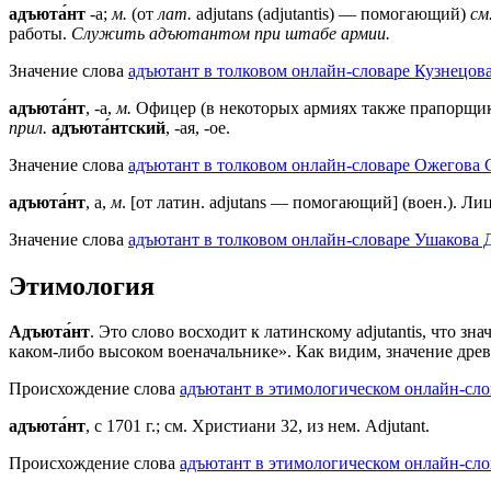
адъюта́нт
-а;
м.
(от
лат.
adjutans (adjutantis) — помогающий)
см
работы.
Служить адъютантом при штабе армии.
Значение слова
адъютант в толковом онлайн-словаре Кузнецова
адъюта́нт
, -а,
м.
Офицер (в некоторых армиях также прапорщик,
прил.
адъюта́нтский
, -ая, -ое.
Значение слова
адъютант в толковом онлайн-словаре Ожегова C
адъюта́нт
, а,
м
. [от латин. adjutans — помогающий] (воен.). 
Значение слова
адъютант в толковом онлайн-словаре Ушакова Д
Этимология
Адъюта́нт
. Это слово восходит к латинскому adjutantis, что
каком-либо высоком военачальнике». Как видим, значение древ
Происхождение слова
адъютант в этимологическом онлайн-сло
адъюта́нт
, с 1701 г.; см. Христиани 32, из нем. Adjutant.
Происхождение слова
адъютант в этимологическом онлайн-сло