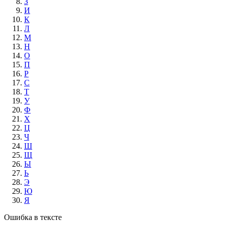
З
И
К
Л
М
Н
О
П
Р
С
Т
У
Ф
Х
Ц
Ч
Ш
Щ
Ы
Ь
Э
Ю
Я
Ошибка в тексте