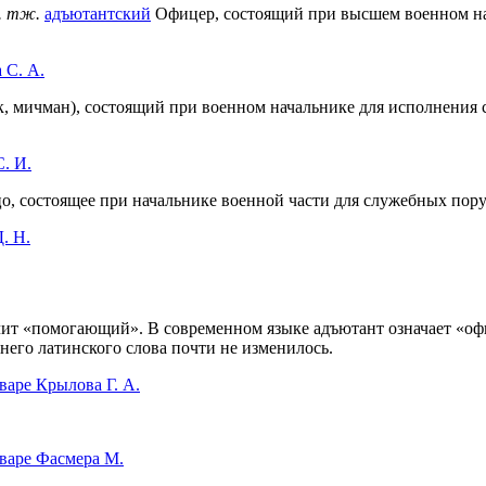
. тж.
адъютантский
Офицер, состоящий при высшем военном н
 С. А.
 мичман), состоящий при военном начальнике для исполнения 
. И.
Лицо, состоящее при начальнике военной части для служебных по
. Н.
 значит «помогающий». В современном языке адъютант означает 
него латинского слова почти не изменилось.
варе Крылова Г. А.
варе Фасмера М.