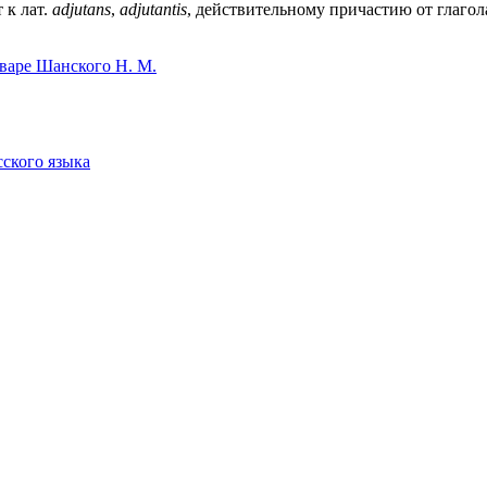
 к лат.
adjutans
,
adjutantis
, действительному причастию от глаго
варе Шанского Н. М.
сского языка