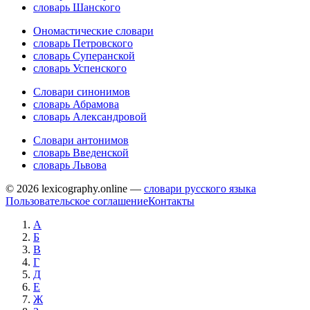
словарь Шанского
Ономастические словари
словарь Петровского
словарь Суперанской
словарь Успенского
Словари синонимов
словарь Абрамова
словарь Александровой
Словари антонимов
словарь Введенской
словарь Львова
© 2026 lexicography.online —
словари русского языка
Пользовательское соглашение
Контакты
А
Б
В
Г
Д
Е
Ж