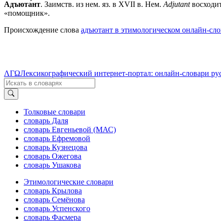
Адъюта́нт
. Заимств. из нем. яз. в XVII в. Нем.
Adjutant
восходит
«помощник».
Происхождение слова
адъютант в этимологическом онлайн-сло
ΛΓΩ
Лексикографический интернет-портал: онлайн-словари ру
Толковые словари
словарь Даля
словарь Евгеньевой (МАС)
словарь Ефремовой
словарь Кузнецова
словарь Ожегова
словарь Ушакова
Этимологические словари
словарь Крылова
словарь Семёнова
словарь Успенского
словарь Фасмера