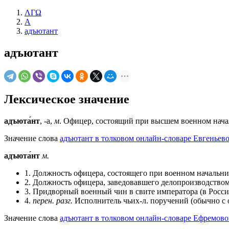
ΛΓΩ
А
адъютант
адъютант
Лексическое значение
адъюта́нт
, -а,
м
. Офицер, состоящий при высшем военном начал
Значение слова
адъютант в толковом онлайн-словаре Евгеньево
адъюта́нт
м.
1. Должность офицера, состоящего при военном начальни
2. Должность офицера, заведовавшего делопроизводством 
3. Придворный военный чин в свите императора (в Россий
4.
перен.
разг.
Исполнитель чьих-л. поручений (обычно с 
Значение слова
адъютант в толковом онлайн-словаре Ефремовой