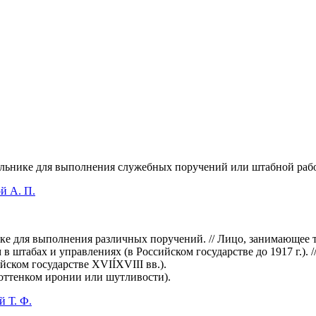
ьнике для выполнения служебных поручений или штабной работы.
й А. П.
ке для выполнения различных поручений. // Лицо, занимающее 
в штабах и управлениях (в Российском государстве до 1917 г.). 
ском государстве XVIÍXVIII вв.).
оттенком иронии или шутливости).
 Т. Ф.