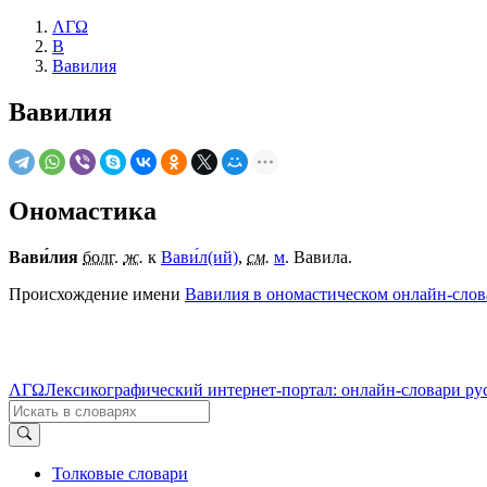
ΛΓΩ
В
Вавилия
Вавилия
Ономастика
Вави́лия
болг.
ж.
к
Вави́л(ий)
,
см.
м
. Вавила.
Происхождение имени
Вавилия в ономастическом онлайн-слов
ΛΓΩ
Лексикографический интернет-портал: онлайн-словари ру
Толковые словари