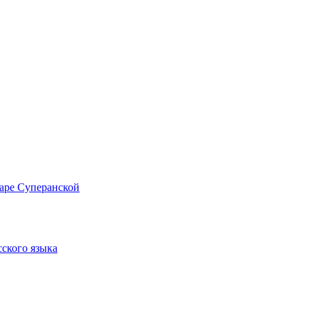
аре Суперанской
сского языка