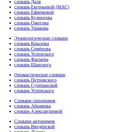
словарь Даля
словарь Евгеньевой (МАС)
словарь Ефремовой
словарь Кузнецова
словарь Ожегова
словарь Ушакова
Этимологические словари
словарь Крылова
словарь Семёнова
словарь Успенского
словарь Фасмера
словарь Шанского
Ономастические словари
словарь Петровского
словарь Суперанской
словарь Успенского
Словари синонимов
словарь Абрамова
словарь Александровой
Словари антонимов
словарь Введенской
словарь Львова