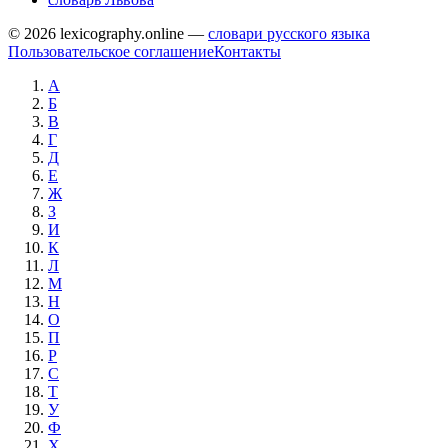
© 2026 lexicography.online —
словари русского языка
Пользовательское соглашение
Контакты
А
Б
В
Г
Д
Е
Ж
З
И
К
Л
М
Н
О
П
Р
С
Т
У
Ф
Х