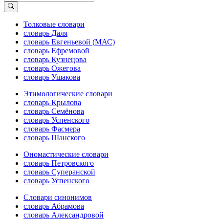
Толковые словари
словарь Даля
словарь Евгеньевой (МАС)
словарь Ефремовой
словарь Кузнецова
словарь Ожегова
словарь Ушакова
Этимологические словари
словарь Крылова
словарь Семёнова
словарь Успенского
словарь Фасмера
словарь Шанского
Ономастические словари
словарь Петровского
словарь Суперанской
словарь Успенского
Словари синонимов
словарь Абрамова
словарь Александровой