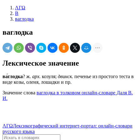
ΛΓΩ
В
ваглодка
ваглодка
Лексическое значение
ва́глодка
?
ж.
арх.
козуля;
двинск.
печенье из простого теста в
виде козы, оленя, лошадки и пр.
Значение слова
ваглодка в толковом онлайн-словаре Даля В.
И.
ΛΓΩ
Лексикографический интернет-портал: онлайн-словари
русского языка