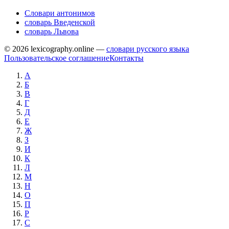
Словари антонимов
словарь Введенской
словарь Львова
© 2026 lexicography.online —
словари русского языка
Пользовательское соглашение
Контакты
А
Б
В
Г
Д
Е
Ж
З
И
К
Л
М
Н
О
П
Р
С