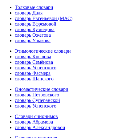
Толковые словари
словарь Даля
словарь Евгеньевой (МАС)
словарь Ефремовой
словарь Кузнецова
словарь Ожегова
словарь Ушакова
Этимологические словари
словарь Крылова
словарь Семёнова
словарь Успенского
словарь Фасмера
словарь Шанского
Ономастические словари
словарь Петровского
словарь Суперанской
словарь Успенского
Словари синонимов
словарь Абрамова
словарь Александровой
Словари антонимов