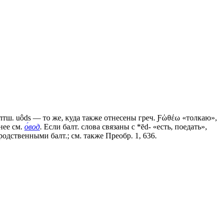
лтш. uôds — то же, куда также отнесены греч. Ƒὠθέω «толкаю»,
бнее см.
о́вод
. Если балт. слова связаны с *ēd- «есть, поедать»,
родственными балт.; см. также Преобр. 1, 636.