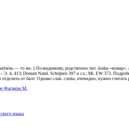
вадзе́нь
— то же. || По-видимому, родственно лит. úodas «комар», 
 — Э. 4, 413; Donum Natal. Schrijnen 397 и сл.; Mi. EW 373. Подро
 отделить от балт. Однако слав. слова, очевидно, нужно считать 
ре Фасмера М.
сского языка