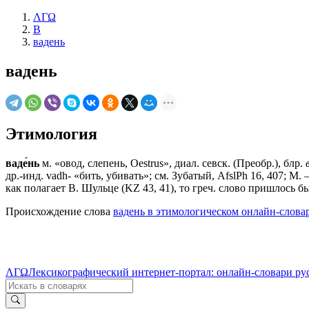
ΛΓΩ
В
вадень
вадень
Этимология
ваде́нь
м. «овод, слепень, Oestrus», диал. севск. (Преобр.), блр.
др.-инд. vadh- «бить, убивать»; см. Зубатый, AfslPh 16, 407; М.
как полагает В. Шульце (KZ 43, 41), то греч. слово пришлось бы
Происхождение слова
вадень в этимологическом онлайн-слова
ΛΓΩ
Лексикографический интернет-портал: онлайн-словари ру