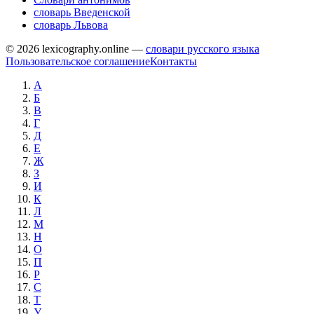
словарь Введенской
словарь Львова
© 2026 lexicography.online —
словари русского языка
Пользовательское соглашение
Контакты
А
Б
В
Г
Д
Е
Ж
З
И
К
Л
М
Н
О
П
Р
С
Т
У