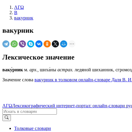
ΛΓΩ
В
вакурник
вакурник
Лексическое значение
ваку́рник
м.
арх.
,
шиха́ны
астрах.
ледяной шиханник, сгромоз
Значение слова
вакурник в толковом онлайн-словаре Даля В. И
ΛΓΩ
Лексикографический интернет-портал: онлайн-словари ру
Толковые словари