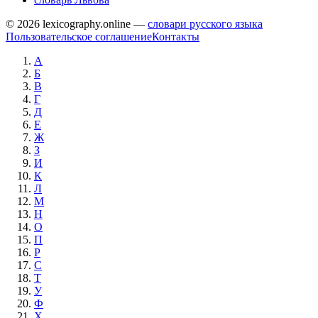
© 2026 lexicography.online —
словари русского языка
Пользовательское соглашение
Контакты
А
Б
В
Г
Д
Е
Ж
З
И
К
Л
М
Н
О
П
Р
С
Т
У
Ф
Х