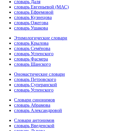
словарь Даля
словарь Евгеньевой (МАС)
словарь Ефремовой
словарь Кузнецова
словарь Ожегова
словарь Ушакова
Этимологические словари
словарь Крылова
словарь Семёнова
словарь Успенского
словарь Фасмера
словарь Шанского
Ономастические словари
словарь Петровского
словарь Суперанской
словарь Успенского
Словари синонимов
словарь Абрамова
словарь Александровой
Словари антонимов
словарь Введенской
словарь Львова