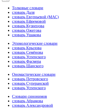
Толковые словари
словарь Даля
словарь Евгеньевой (МАС)
словарь Ефремовой
словарь Кузнецова
словарь Ожегова
словарь Ушакова
Этимологические словари
словарь Крылова
словарь Семёнова
словарь Успенского
словарь Фасмера
словарь Шанского
Ономастические словари
словарь Петровского
словарь Суперанской
словарь Успенского
Словари синонимов
словарь Абрамова
словарь Александровой