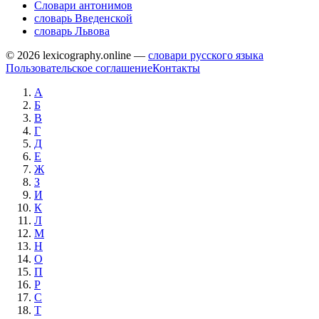
Словари антонимов
словарь Введенской
словарь Львова
© 2026 lexicography.online —
словари русского языка
Пользовательское соглашение
Контакты
А
Б
В
Г
Д
Е
Ж
З
И
К
Л
М
Н
О
П
Р
С
Т